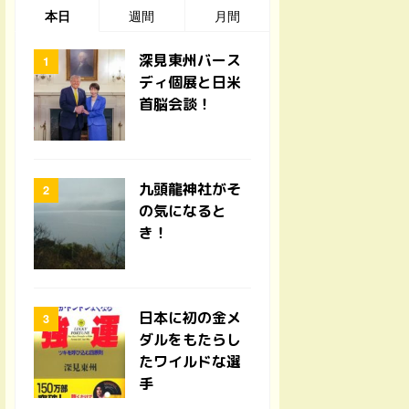
本日
週間
月間
深見東州バース
ディ個展と日米
首脳会談！
九頭龍神社がそ
の気になると
き！
日本に初の金メ
ダルをもたらし
たワイルドな選
手