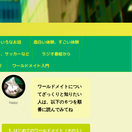
ろいろなお話
面白い体験、すごい体験
フ、サッカーなど
ラジオ番組から
介
ワールドメイト入門
ワールドメイトについ
てざっくりと知りたい
人は、以下の６つを順
happy
番に読んでみてね
はじめてのワールドメイト（その１）