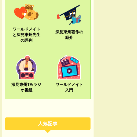
ワールドメイト
深見東州著作の
と深見東州先生
紹介
の評判
深見東州TV/ラジ
ワールドメイト
オ番組
入門
人気記事