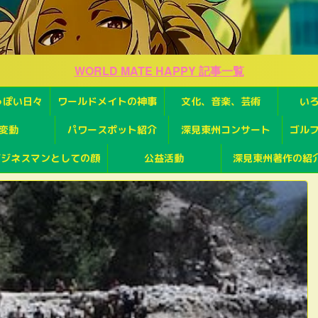
WORLD MATE HAPPY 記事一覧
っぽい日々
ワールドメイトの神事
文化、音楽、芸術
い
変動
パワースポット紹介
深見東州コンサート
ゴル
ビジネスマンとしての顔
公益活動
深見東州著作の紹