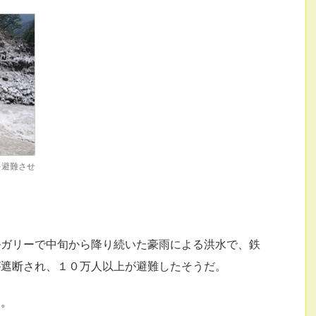
を避難させ
ルガリーで中旬から降り続いた豪雨による洪水で、鉄
が遮断され、１０万人以上が避難したそうだ。
る。