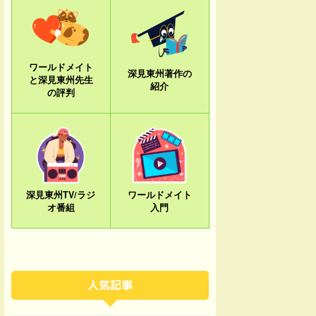
ワールドメイト
深見東州著作の
と深見東州先生
紹介
の評判
深見東州TV/ラジ
ワールドメイト
オ番組
入門
人気記事