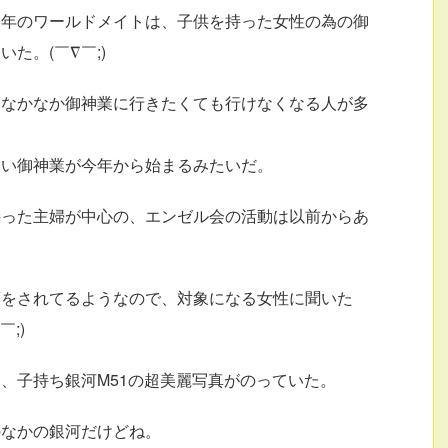
今年のワールドメイトは、子供を持った女性の為の御
た。(￣∇￣;)
もなかなか御神業に行きたくても行けなくなる人が多
しい御神業が今年から始まるみたいだ。
持った主婦が中心の、エンゼル会の活動は以前からあ
画をされてるようなので、対象になる女性に聞いた
;)
、子持ち銀河M51の超美麗写真がのっていた。
のなかの銀河だけどね。