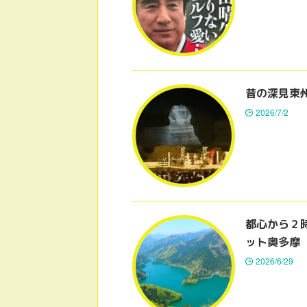
昔の深見東
2026/7/2
都心から２
ット奥多摩
2026/6/29