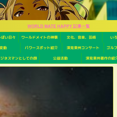
WORLD MATE HAPPY 記事一覧
っぽい日々
ワールドメイトの神事
文化、音楽、芸術
い
変動
パワースポット紹介
深見東州コンサート
ゴル
ビジネスマンとしての顔
公益活動
深見東州著作の紹