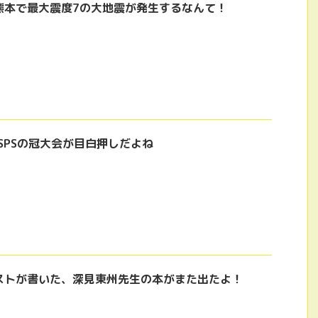
熊本で最大震度7の大地震が発生するなんて！
SPSの冠大会が目白押しだよね
ストが書いた、深見東州先生の本がまた出たよ！