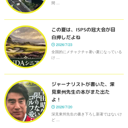
間 ...
この夏は、ISPSの冠大会が目
白押しだよね
2026/7/23
全国的にメチャクチャ暑い夏になっている
け ...
ジャーナリストが書いた、深
見東州先生の本がまた出た
よ！
2026/7/20
深見東州先生の書き下ろし新著ではないけ
ど ...