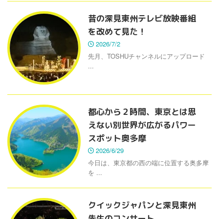
昔の深見東州テレビ放映番組
を改めて見た！
2026/7/2
先月、TOSHUチャンネルにアップロード
...
都心から２時間、東京とは思
えない別世界が広がるパワー
スポット奥多摩
2026/6/29
今日は、東京都の西の端に位置する奥多摩
を ...
クイックジャパンと深見東州
先生のコンサート