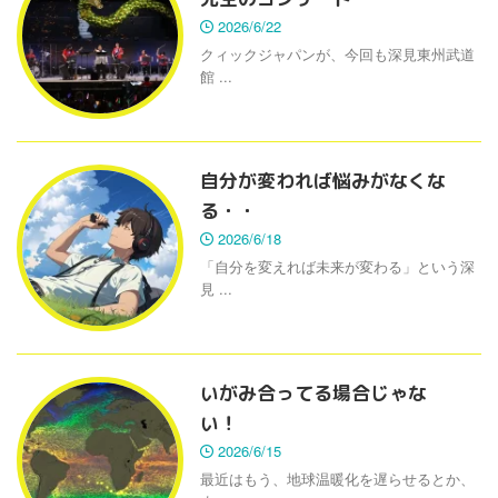
2026/6/22
クィックジャパンが、今回も深見東州武道
館 ...
自分が変われば悩みがなくな
る・・
2026/6/18
「自分を変えれば未来が変わる」という深
見 ...
いがみ合ってる場合じゃな
い！
2026/6/15
最近はもう、地球温暖化を遅らせるとか、