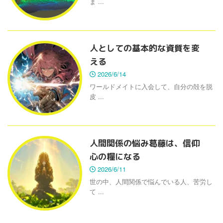
ま ...
人としての基本的な資質を変
える
2026/6/14
ワールドメイトに入会して、自分の殻を脱
皮 ...
人間関係の悩み葛藤は、信仰
心の糧になる
2026/6/11
世の中、人間関係で悩んでいる人、苦労し
て ...