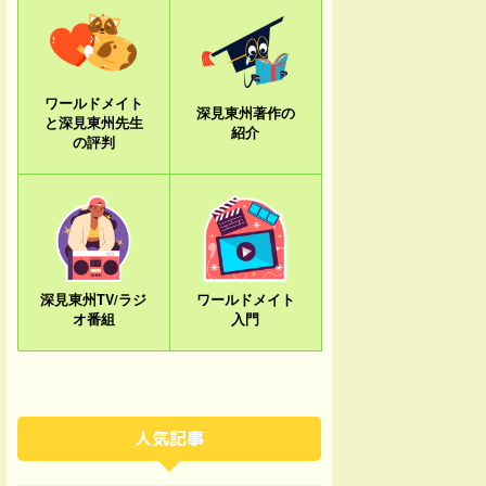
ワールドメイト
深見東州著作の
と深見東州先生
紹介
の評判
深見東州TV/ラジ
ワールドメイト
オ番組
入門
人気記事