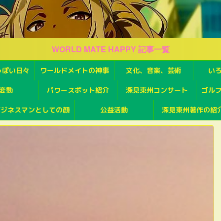
WORLD MATE HAPPY 記事一覧
っぽい日々
ワールドメイトの神事
文化、音楽、芸術
い
変動
パワースポット紹介
深見東州コンサート
ゴル
ビジネスマンとしての顔
公益活動
深見東州著作の紹