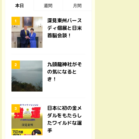
本日
週間
月間
深見東州バース
ディ個展と日米
首脳会談！
九頭龍神社がそ
の気になると
き！
日本に初の金メ
ダルをもたらし
たワイルドな選
手