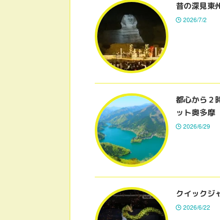
昔の深見東
2026/7/2
都心から２
ット奥多摩
2026/6/29
クイックジ
2026/6/22