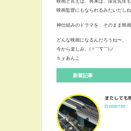
映画と言えば、将来は、深見先生
映画監督にもなられるみたいだし
神仕組みのドラマを、そのまま映
どんな映画になるんだろうね〜。
今から楽しみ。(〃￣∇￣)ノ
ｂｙあんこ
新着
記事
またしても
2026/7/29