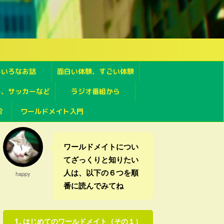
ろいろなお話
面白い体験、すごい体験
フ、サッカーなど
ラジオ番組から
介
ワールドメイト入門
ワールドメイトについ
てざっくりと知りたい
人は、以下の６つを順
happy
番に読んでみてね
はじめてのワールドメイト（その１）