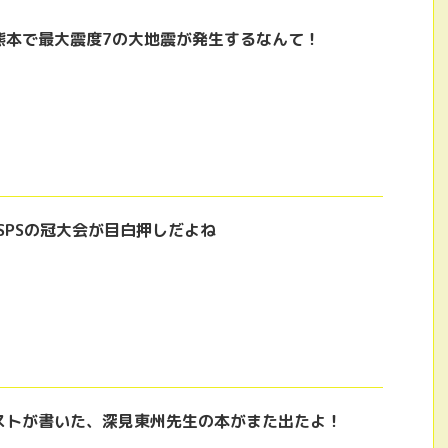
熊本で最大震度7の大地震が発生するなんて！
SPSの冠大会が目白押しだよね
ストが書いた、深見東州先生の本がまた出たよ！