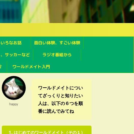
ろいろなお話
面白い体験、すごい体験
フ、サッカーなど
ラジオ番組から
介
ワールドメイト入門
ワールドメイトについ
てざっくりと知りたい
人は、以下の６つを順
happy
番に読んでみてね
はじめてのワールドメイト（その１）