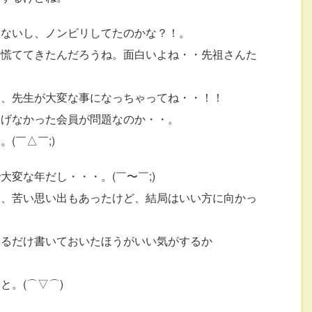
てないし、ノンビリしてたのかな？！。
て慌ててきたんだろうね。面白いよね・・先祖さんた
ら、先生が大変な事になっちゃってね・・！！
あげなかった会員が問題なのか・・。
(￣△￣;)
変な年だし・・・。(￣〜￣;)
し、苦い思い出もあったけど、結局はいい方に向かっ
きるだけ書いておいたほうがいい気がするか
と。(⌒▽⌒)