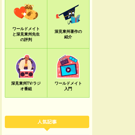
ワールドメイト
深見東州著作の
と深見東州先生
紹介
の評判
深見東州TV/ラジ
ワールドメイト
オ番組
入門
人気記事