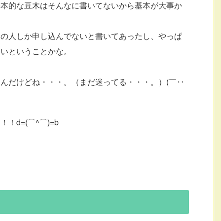
基本的な豆木はそんなに書いてないから基本が大事か
分の人しか申し込んでないと書いてあったし、やっぱ
良いということかな。
んだけどね・・・。（まだ迷ってる・・・。）(￣‥
d=(⌒^⌒)=b