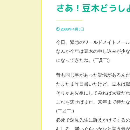
さあ！豆木どうし
2008年4月5日
今日、緊急のワールドメイトメー
なんか今年は豆木の申し込みが少
になってきたね。(￣Д￣;)
昔も同じ事があった記憶があるん
たまたま昨日書いたけど、豆木は
そりゃあ先祖にしてみれば大変だわ。
これを逃せばまた、来年まで待た
(￣⊿￣;)
必死で深見先生に訴えかけてくるの
むしろ、遅いぐらいかなと言う気