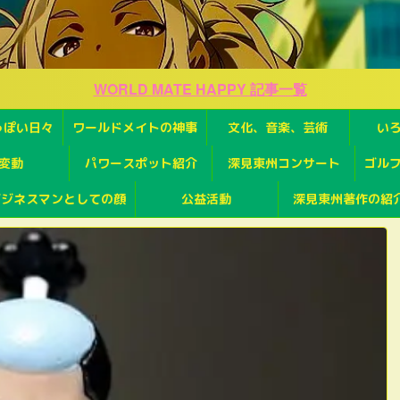
WORLD MATE HAPPY 記事一覧
っぽい日々
ワールドメイトの神事
文化、音楽、芸術
い
変動
パワースポット紹介
深見東州コンサート
ゴル
ビジネスマンとしての顔
公益活動
深見東州著作の紹