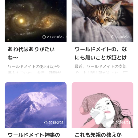
2008/10/26
2010/2/27
あわ代はありがたい
ワールドメイトの、な
ね〜
にも無いことが証とは
ワールドメイトのあわ代が今
最近、ワールドメイトの支部
年もすごいね。 今日、種類が
で、よく聞く話があった。(￣
かなり増えたから、どれ申し
∇￣;) ワールドメイトの人形形
込むかちょっと迷ったけど
代を、自分の子供のクラスの
ね。 (￣∇￣;) 今書いて、申し
子たちの分まで書いてあげた
込み終わったんだけど、すご
ら、そのクラスだけは、イン
いすっきりした。 ┌(￣◇
フルエンザで学級閉鎖になら
￣；)┐ さっき書く前までは、
なかったとか、免疫系の霊璽
なんか気分が悪くて、情緒不
を書いたら、職場の人は皆か
2018/2/23
2024/8/21
安的気味だったけどね。 新し
かっているのに、なぜか家族
く出たあわ白を書けば、おそ
は誰もかからなかったとか、
ワールドメイト神事の
これも先祖の教えか
らくすっきりすると思ったけ
そんな話を何度か聞いた