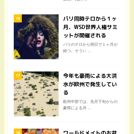
パリ同時テロから１ヶ
月、WSD世界人権サミ
ットが開催される
パリのテロから明日で１ヶ月が
経つ。そうい ...
今年も豪雨による大洪
水が欧州で発生してい
る
欧州中部では、先月下旬からの
豪雨による河 ...
ワールドメイトのお盆