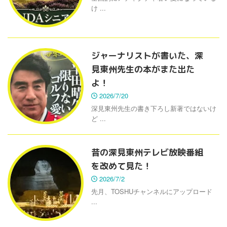
け ...
ジャーナリストが書いた、深
見東州先生の本がまた出た
よ！
2026/7/20
深見東州先生の書き下ろし新著ではないけ
ど ...
昔の深見東州テレビ放映番組
を改めて見た！
2026/7/2
先月、TOSHUチャンネルにアップロード
...