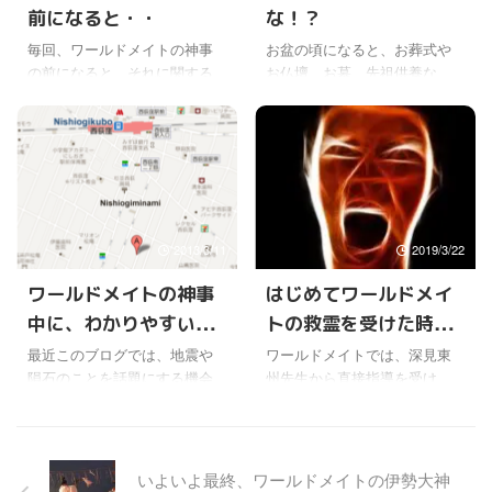
前になると・・
な！？
ど、ほんとうに一瞬で変わっ
ね〜。 幸い、新型インフル(豚
てしまった・・・。(￣コ￣;)
インフル)も世界的パンデミッ
毎回、ワールドメイトの神事
お盆の頃になると、お葬式や
この気分は、あわ代書いた人
クの最悪期は越したのではな
の前になると、それに関する
お仏壇、お墓、先祖供養な
にしかわからないだろうけど
いかと、そういう話も出だし
様々なパンフレットが届く。
ど、最近の日本における変化
ね。 周りで書いていた人も、
たので、だんだん落ち着くの
その中に、体験談というの
が話題になるよね。 ワールド
同じこと言う人が今年はやけ
かもしれないけどね。 そうい
か、神事に参加したワールド
メイトでは、お葬式やお墓の
に多い気がするし。 ...
えば、自分も家族の分も含め
メイト 会員の証も必ず紹介さ
意味、先祖供養の意義につい
て、 ...
れている。 それを読むと、ワ
て、いろんな話を聞いてきた
ールドメイトの神事に参加す
けどね。 どうも最近はライフ
ることで、ものスゴく本人と
スタイルの変化のせいか、古
2013/3/11
2019/3/22
周りの人間関係が好転した
くから家で守ってきた価値観
り、問題が解決したり、危な
や宗教観にとらわれずに、い
ワールドメイトの神事
はじめてワールドメイ
いところを救われたりと、ワ
ろんな形でのやり方が増えて
中に、わかりやすい現
トの救霊を受けた時の
ールドメイトで行われる神事
いるようだ。 実はお墓につい
がいかに本物の神様を動かし
ては、自分の実家の件でも、
象が発生していた
思い出
最近このブログでは、地震や
ワールドメイトでは、深見東
ているのかを、証集からもヒ
いろいろ考えさせられた。 今
隕石のことを話題にする機会
州先生から直接指導を受け
シヒシと感じることができ
後もずっとお墓の世話をする
が多いけど、今回また驚いた
て、許可をいただいた救霊師
る。 でも、数年前のことだけ
人がいるのか？、先祖のお墓
ことがあった。 まず３月３日
という神様のお取り次ぎ者が
ど支部で、ホントにこんな証
の場所が遠いので、新たに近
ごろ、ワールドメイト氷見神
いる。 今年も救霊師の研修が
が出てるんですかね、という
くに作りたいけど、作るべき
事で、深見先生が大事な話を
行われたけど、ふと自分自身
いよいよ最終、ワールドメイトの伊勢大神
...
なのか？ ...