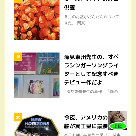
供養
８月のお盆がだんだん近づいて
きた。 関東 ...
深見東州先生の、オペ
ラシンガーソングライ
ターとして記念すべき
デビュー作だよ
深見東州先生の新作、「雨の
...
今夜、アメリカの探査
船が冥王星に最接近
今日も朝から強烈に暑い。 関東