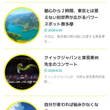
都心から２時間、東京とは思
えない別世界が広がるパワー
スポット奥多摩
2026/6/29
今日は、東京都の西の端に位置する奥多摩
を ...
クイックジャパンと深見東州
先生のコンサート
2026/6/22
クィックジャパンが、今回も深見東州武道
館 ...
自分が変われば悩みがなくな