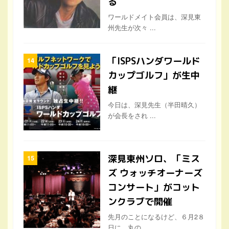
る
ワールドメイト会員は、深見東
州先生が次々 ...
「ISPSハンダワールド
カップゴルフ」が生中
継
今日は、深見先生（半田晴久）
が会長をされ ...
深見東州ソロ、「ミス
ズ ウォッチオーナーズ
コンサート」がコット
ンクラブで開催
先月のことになるけど、６月2８
日に、丸の ...