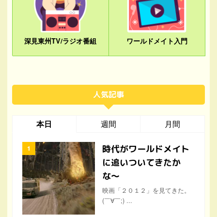
深見東州TV/ラジオ番組
ワールドメイト入門
人気記事
本日
週間
月間
時代がワールドメイト
に追いついてきたか
な〜
映画「２０１２」を見てきた。
(￣∀￣;) ...