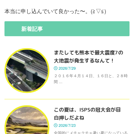
本当に申し込んでいて良かった〜。(≧▽≦)
新着
記事
またしても熊本で最大震度7の
大地震が発生するなんて！
2026/7/29
２０１６年４月１４日、１６日と、２８時
間 ...
この夏は、ISPSの冠大会が目
白押しだよね
2026/7/23
全国的にメチャクチャ暑い夏になっている