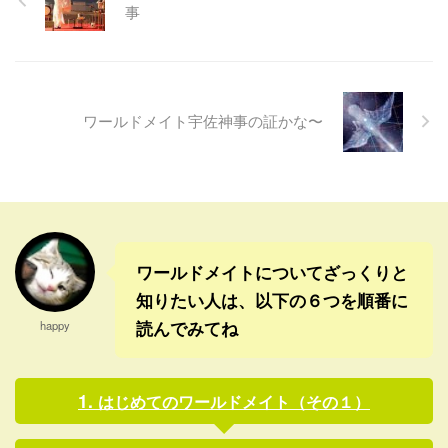
しなければいけないと言われ
がはじめて救霊をうけた時の
事
た。 次の日の夜、将来の話や
ことを思い出した。 あのと
隕石のお話など、いろいろな
き、20年以上前のことになる
お話しをされた。 そのお話を
けど、今でいうエリア本部ま
聞いていると、やはり、いと
で行って救霊を申し込んでう
も簡単に隕石や小惑星はくる
けた。 その時、やはり救霊を
ワールドメイト宇佐神事の証かな〜
もんなんだな〜と感じた。 な
受けに来た中年のおじさんが
ので前回のブログでは、今
いて、待合室で一緒になっ
後、発見されてない小惑星
た。その人を見たとき、失礼
が、突然来ることだってあり
な話だけど、とても怖い顔の
得ることを書いてみたつも
人だなと思って、厳しい表情
り。 そしてちょうどそのこ
というのか、とても険がある
ろ、２月１５日に地球をかす
顔をされていた。 でも話し ...
ワールドメイトについてざっくりと
...
知りたい人は、以下の６つを順番に
読んでみてね
happy
はじめてのワールドメイト（その１）