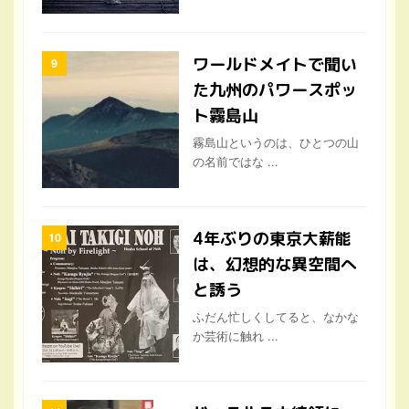
ワールドメイトで聞い
た九州のパワースポッ
ト霧島山
霧島山というのは、ひとつの山
の名前ではな ...
4年ぶりの東京大薪能
は、幻想的な異空間へ
と誘う
ふだん忙しくしてると、なかな
か芸術に触れ ...