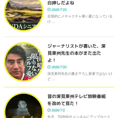
白押しだよね
2026/7/23
全国的にメチャクチャ暑い夏になっている
け ...
ジャーナリストが書いた、深
見東州先生の本がまた出た
よ！
2026/7/20
深見東州先生の書き下ろし新著ではないけ
ど ...
昔の深見東州テレビ放映番組
を改めて見た！
2026/7/2
先月、TOSHUチャンネルにアップロード