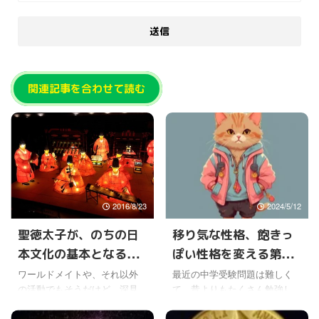
関連記事を合わせて読む
2016/8/23
2024/5/12
聖徳太子が、のちの日
移り気な性格、飽きっ
本文化の基本となる流
ぽい性格を変える第一
れを作った ！？
歩
ワールドメイトや、それ以外
最近の中学受験問題は難しく
の活動でもそうだけど、深見
て、昔よりもたくさん勉強し
東州先生のスゴいなと思うと
なくてはいけないみたいなニ
ころの一つに、専門的な知識
ュースがあった。 今に始まっ