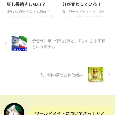
証も長続きしない？
分が変わっている！
にとっての重大な危機だよ
時期があるだろうし、時に
ね。 それからご当地中部地方
は、大変な苦境に追い込まれ
神学びの証がどんどん流れて
昔、ワールドメイトで、ばか
の神霊界の背景についても、
ることだってある。 そういう
いるみたいだけど。(￣∀￣;) 神
でかい岩の塊を動かす物語を
しっかりと解説して下さっ
時期はとても苦しいし、大変
学びの証も素晴らしいけど
聞いたことがある。 あるとこ
た。 ここで詳細は書けないけ
なんだけど、そこから復活し
ね。大事なのは神事の証も神
ろに、絶対動かないようなで
ど、それにしても中部地方に
ようとするときの、その前向
学びをしてないと続きにくい
っかい岩の塊を、移動させる
は、国家第一の宗廟である伊
きな精神力に、神なる輝き ...
ということかな。 神事の証
ように言われた二人の男がい
予想外に早い停戦だけど、武力による平和
勢神宮、第二 ...
は、現世利益の証が多いみた
た・・。 一人は素直に毎日毎
という現実も
いで、それはそれでありがた
日岩を動かそうと押し続け
いけど際限なく求めてしまう
る。(￣⊆￣;) もう一人はそん
ことにもなりそうだよね。 で
な重い岩が動くはずがない
もそんなに都合よく、次々現
と、はじめから何もしない。
世利益が出るとは限らないか
結局長い間、いくら頑張って
幼い頃の夢想と神仕組み
らね。 ふつうは最初に証が出
も岩は動かなかった。 なので
ても、やがて出なくなる場合
頑張って押し続けた人は、一
があるし。 あるいは、はじめ
見努力したことが無駄のよう
から全然出ないよなんて言う
に思える。(￣Λ￣;) 何もしなか
人もたまにいる。 ┐(￣〰￣)┌
った人間の方が賢い気がす
それはどこに原因があるんだ
る。 でも一生懸命取り組んだ
ろう。 ...
人は、いつのまにか気がつ ...
ワールドメイトについてざっくりと