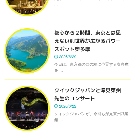
...
都心から２時間、東京とは思
えない別世界が広がるパワー
スポット奥多摩
2026/6/29
今日は、東京都の西の端に位置する奥多摩
を ...
クイックジャパンと深見東州
先生のコンサート
2026/6/22
クィックジャパンが、今回も深見東州武道
館 ...