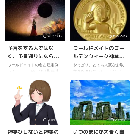
を、いつでも何度でも全く同
たことではないけど、小学生
じ内容でお話することができ
から熟に通い、勉強を頑張っ
るというのがある。 その道の
てる子なんて、たくさんいる
専門家ならば、それくらい当
よね。 中学に限らず、高校、
たり前だろうと言われそうだ
大学と、どの学校に行くのか
2011/9/15
2016/5/14
けど、深見先生の場合、専門
は、その後の人生に大きな違
は一つではないからね。多彩
いになるだろうし。 ふりかっ
予言をする人ではな
ワールドメイトのゴー
な分野にわたって活動されて
て小学生の頃の自分は、毎日
く、予言通りにならな
ルデンウィーク神業、
いるにもかかわらず、その分
遊んでばかりで、勉強しなき
野の専門知識を、いつでもス
ゃいけないから、遊びに誘わ
いように実行する人
深見東州先生のお話
ワールドメイトの名古屋定例
やっぱり、とても大変なお取
ラスラとお話しされる。 さら
ないでねと友達から言われた
セミナーは、やっぱり期待以
次ぎをされていたようだ。ワ
に、専門ではなさそうな分野
こともあった。 まぁ、それで
上に、いろいろな素晴らしい
ールドメイトの星差し替えの
でも、聞いたことを、そっく
も平均よりちょっと下くらい
内容のお話が多かった。 地震
祈祷会だけど。 そして、その
りそのまま再現されることも
の成績で済んでいたのは、も
に関するお話もあったけど、
前後にお話をたっぷりとされ
ある。信じられない記憶力 ...
っと遊んでいる子がたくさん
実際に関東では地震による危
ていて、それを後からワール
いたおか ...
険が真剣に言われているし、
ドメイトの支部で見ることが
東海や東南海や南海地震の連
できた。 困難を乗り越えて復
動も、可能性が大きいことが
活するときに御魂の輝きがあ
2009/5/20
2009/3/6
東北の大地震以来言われ出し
り、神なるものがある、とい
ているよね。 これは、今後の
うお話が、とても心に響い
神学びしないと神事の
いつのまにか大きく自
大きな課題になってくる日本
た。 人間には、誰でも苦しい