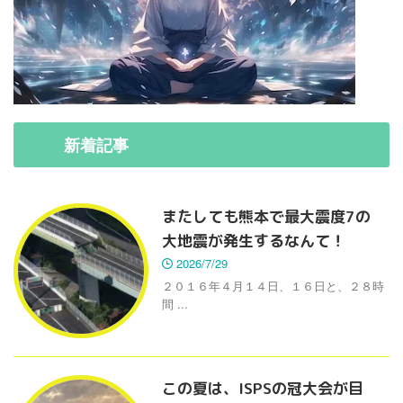
新着
記事
またしても熊本で最大震度7の
大地震が発生するなんて！
2026/7/29
２０１６年４月１４日、１６日と、２８時
間 ...
この夏は、ISPSの冠大会が目