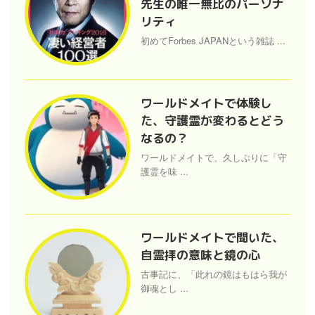
先生の唯一無比のパーソナ
リティ
初めてForbes JAPANという雑誌 ...
ワールドメイトで体験し
た、守護霊が変わるとどう
なるの？
ワールドメイトで、久しぶりに「守
護霊を味 ...
ワールドメイトで聞いた、
自霊拝の意味と鏡の心
古事記に、「此れの鏡はもはら我が
御魂とし ...