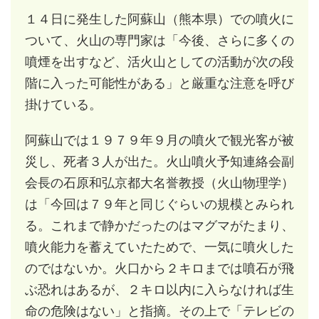
１４日に発生した阿蘇山（熊本県）での噴火に
ついて、火山の専門家は「今後、さらに多くの
噴煙を出すなど、活火山としての活動が次の段
階に入った可能性がある」と厳重な注意を呼び
掛けている。
阿蘇山では１９７９年９月の噴火で観光客が被
災し、死者３人が出た。火山噴火予知連絡会副
会長の石原和弘京都大名誉教授（火山物理学）
は「今回は７９年と同じぐらいの規模とみられ
る。これまで静かだったのはマグマがたまり、
噴火能力を蓄えていたためで、一気に噴火した
のではないか。火口から２キロまでは噴石が飛
ぶ恐れはあるが、２キロ以内に入らなければ生
命の危険はない」と指摘。その上で「テレビの