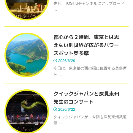
先月、TOSHUチャンネルにアップロード
...
都心から２時間、東京とは思
えない別世界が広がるパワー
スポット奥多摩
2026/6/29
今日は、東京都の西の端に位置する奥多摩
を ...
クイックジャパンと深見東州
先生のコンサート
2026/6/22
クィックジャパンが、今回も深見東州武道
館 ...