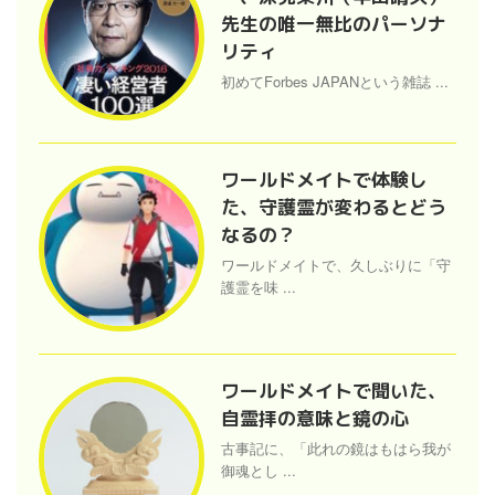
先生の唯一無比のパーソナ
リティ
初めてForbes JAPANという雑誌 ...
ワールドメイトで体験し
た、守護霊が変わるとどう
なるの？
ワールドメイトで、久しぶりに「守
護霊を味 ...
ワールドメイトで聞いた、
自霊拝の意味と鏡の心
古事記に、「此れの鏡はもはら我が
御魂とし ...