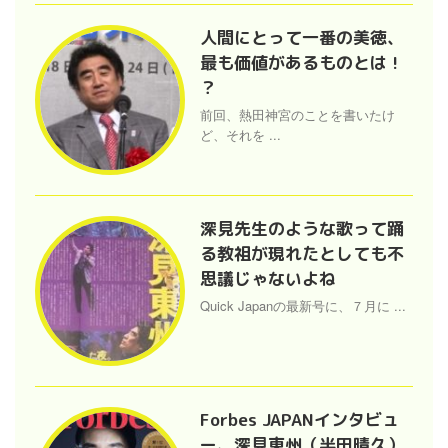
人間にとって一番の美徳、
最も価値があるものとは !
？
前回、熱田神宮のことを書いたけ
ど、それを ...
深見先生のような歌って踊
る教祖が現れたとしても不
思議じゃないよね
Quick Japanの最新号に、７月に ...
Forbes JAPANインタビュ
ー、深見東州（半田晴久）