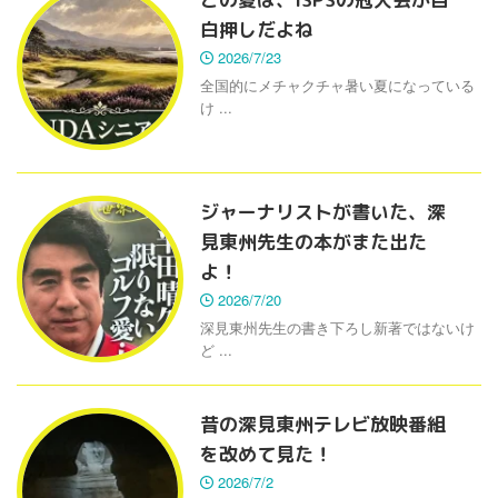
白押しだよね
2026/7/23
全国的にメチャクチャ暑い夏になっている
け ...
ジャーナリストが書いた、深
見東州先生の本がまた出た
よ！
2026/7/20
深見東州先生の書き下ろし新著ではないけ
ど ...
昔の深見東州テレビ放映番組
を改めて見た！
2026/7/2