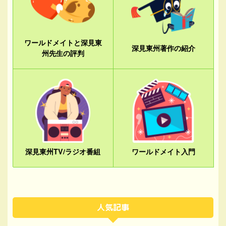
ワールドメイトと深見東
深見東州著作の紹介
州先生の評判
深見東州TV/ラジオ番組
ワールドメイト入門
人気記事