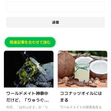
関連記事を合わせて読む
2018/6/27
2015/2/17
ワールドメイト神事中
ココナッツオイルには
だけど、「りゅうぐ
まる
う」とオシリスが気に
今日、「はやぶさ２」が「り
ワールドメイトの深見先生も