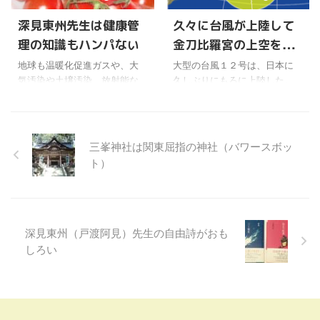
様ならば別に怒ったりはしな
Ｏがジェイミー・ダイモン氏
いだろうけどね。 ときどき他
かどうかも定かではなく、そ
深見東州先生は健康管
久々に台風が上陸して
教団の信者さんで、そういう
の女性が実在するかどうかも
理の知識もハンパない
金刀比羅宮の上空を通
ことをすると神様に失礼では
不明らしいけど、読んでみる
ないかという人もネットでみ
と「お金」と「美」につい
過
地球も温暖化促進ガスや、大
大型の台風１２号は、日本に
かけるけど、そういう考えも
て、今のアメリカの世相を映
気汚染や土壌汚染、放射能な
久しぶりにもろに上陸した。
あるのかと逆に思ったりす
してるのかな〜なんて思っ
ど環境に悪い物質が増える
先ほど、四国の金刀比羅宮の
る。 日本で生まれた教団には
た。 「わたしはいま25歳
と、やがて悲鳴を上げて自浄
上空あたりを通過したよう
比較的少ないようだけど、海
で、年収50万ドル（約3900万
作用がおきるよね。 人間は、
だ。 台風が金刀比羅宮のとこ
外の宗教になると、あれ ...
円）以上の男性と結婚し ...
脂肪が増えたり血糖値が上が
ろに来るなんて、ワールドメ
三峯神社は関東屈指の神社（バワースボッ
ったり、いろいろすると体が
イト会員にとっては、不思議
ト）
悲鳴を上げて、病気になって
な縁を感じてしまうけどね。
しまうけどね。 ワールドメイ
なにか大きな意味があるのか
ト会員は、地球温暖化によっ
もしれない。 先月から国政に
て地球の環境が破壊され、災
大きく働いてくれた金刀比羅
害で人々が苦しまないように
の神様なんだけど。 今月に入
深見東州（戸渡阿見）先生の自由詩がおも
御祈願するけども、自分の健
っても、事開けゆく働きでも
しろい
康についてもしっかり管理を
って、日本の国政の混乱が底
しないといけないよね。 深見
を打って上昇に向かうよう
東州先生もご自身の健康に関
に、切り開いていただきたい
しては、とても研究されてい
ものだ。 その前に、台風の災
るようだ。専門家のような詳
害がこれ以上ひどくならない