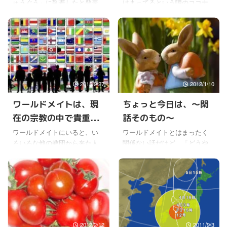
ゅうぐう」に到着したと発表
はまってるという噂のココナ
なる
されていた。宇宙に「りゅう
ッツオイルだけど。 その効能
ぐう」って名前の星があるの
はあまりにスゴすぎる。万が
かなと思ったら、９００メー
一ワールドメイト会員で知ら
トルほどの小惑星のことだっ
ない人のために、簡単に紹介
た。 ワールドメイトでも「り
しよう。 簡単に言うと、脂肪
ゅうぐう」の話は時々あるけ
が燃焼し自然にやせる。肌に
ど、こちらはあくまで竜宮の
良い。便秘によい。アルツハ
2015/9/27
2012/1/10
ことだけどね。乙姫さまのこ
イマーになるのを予防する、
とも。 それで「りゅうぐう」
あるいは進行を止める。悪い
ワールドメイトは、現
ちょっと今日は、〜閑
という名前は、探査機がその
菌を殺す。悪玉コレステロー
在の宗教の中で貴重な
話そのもの〜
星から物質を持ち帰る様子
ルを下げる。あと頭皮に塗る
を、浦島太郎が竜宮城から玉
と増毛するという情報もあ
存在！？
ワールドメイトにいると、い
ワールドメイトとはまったく
手箱を持ち帰るのに似ている
る。 と、あまりにいいことず
ろいろな他の教団から来た人
関係ない話だけど、「どうや
ということで決まったそう
くめなので、本当なんだろう
の話を聞く機会がある。 ワー
ったらお金持ちの男性と結婚
だ。 まぁ、その名前の通りに
かと思いたくもなる。 当然の
ルドメイトの場合は、他の宗
することができますか」と、
竜宮から宝物を持ち帰ってき
ことだが、ココナッツオイル
教団体に所属していても、原
25歳の女性が、ＪＰモルガン
てくれると思えばロマンを感
を食べても、それ以外に体 ...
則的に入会の制約がほとんど
ＣＥＯとされる人物に送った
...
ないから、けっこう掛け持ち
質問と、その回答がネットで
している人もいたりする。 か
拡がって話題になっていたら
けもちしていても、本当の神
しい。 ただし、回答したＣＥ
2012/2/12
2011/9/3