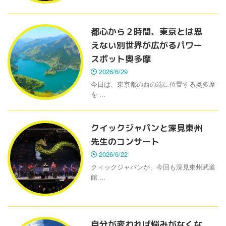
都心から２時間、東京とは思
えない別世界が広がるパワー
スポット奥多摩
2026/6/29
今日は、東京都の西の端に位置する奥多摩
を ...
クイックジャパンと深見東州
先生のコンサート
2026/6/22
クィックジャパンが、今回も深見東州武道
館 ...
自分が変われば悩みがなくな