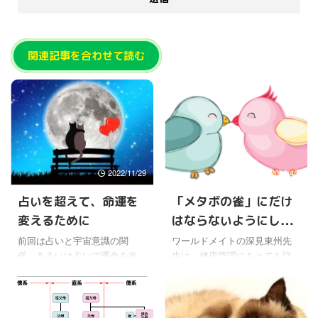
関連記事を合わせて読む
2022/11/29
2015/4/7
占いを超えて、命運を
「メタボの雀」にだけ
変えるために
はならないようにしな
いと
前回は占いと宇宙意識の関
ワールドメイトの深見東州先
係、あるいは占いで運命を改
生は、健康管理にもとても詳
善できるのはなぜかを、ワー
しく、ご自分で実践されて成
ルドメイトで深見東州先生の
果を出されている。 そしてワ
お話を聞いて書いてきたけど
ールドメイトでは、会員の高
ね。 ただ宇宙意識の根源とい
齢の人たちにも、いろいろと