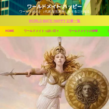
ワールドメイト ハッピー
ワールドメイト（代表 深見東州）をまるごと知る
WORLD MATE HAPPY 記事一覧
HOME
ワールドメイトっぽい日々
ワールドメイトの神事