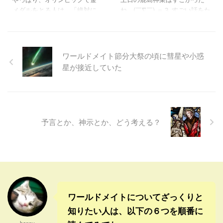
んだ。(￣▽゜)/☆ そうする
３代前までの代々を単純合計
メダルをとる人は、「絶対に
ね。(￣∇￣) ＝３ すごい話をた
と、一気に行動が変わるんだ
すると、約１７００万人にも
金メダルをとる」、という気
くさん聞きすぎて、ちょっと
よね。行動が変わらないと本
なる。 だけど、再婚や離婚、
持ちでいるようだね。(￣ヘ￣)
飽和状態気味だけど。 深見先
物ではないからね。 小さい ...
あるいは特に昔は一人で複数
ワールドメイトの灯篭流しの
生が、今回のワールドメイト
の女性や男性の子ども ...
時、深見先生が、北島選手く
海原開き大神事で話された内
ワールドメイト節分大祭の頃に彗星や小惑
らいの気迫を持たないといけ
容を聞かなかったら、いっぱ
星が接近していた
ませんね、といわれていた。
い勘違いしていることがあっ
室伏選手は心のどこかに、[体
たね。 神事の深い意味がよく
調悪いから仕方が無いかな〜]
わかっていなかった気がす
とか、[金メダル取ったことが
る。 ただご祈願し、ただ人形
あるからもういいかな〜]とい
を書いてるだけでは、本当の
予言とか、神示とか、どう考える？
う気持ちがあったようだね。
力が出ないということがわか
(￣⊿￣;) やっぱり、北島選手
った。 それから、ジュセリー
のように、「絶対金をとる」
ノとワールドメイトの関係
という気持ちを保てる人が、
も、深い意味と理由がわかっ
オリンピックの勝利者になる
た。 なるほどそうだったの
んだろうね。 そういう気迫の
か、という感じだった。 奥深
ある人に勝利の女神 ...
い意味がちゃんとあって、予
ワールドメイトについてざっくりと
言 ...
知りたい人は、以下の６つを順番に