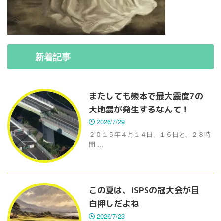
新着
記事
またしても熊本で最大震度7の
大地震が発生するなんて！
2026/7/29
２０１６年４月１４日、１６日と、２８時
間 ...
この夏は、ISPSの冠大会が目
白押しだよね
2026/7/23