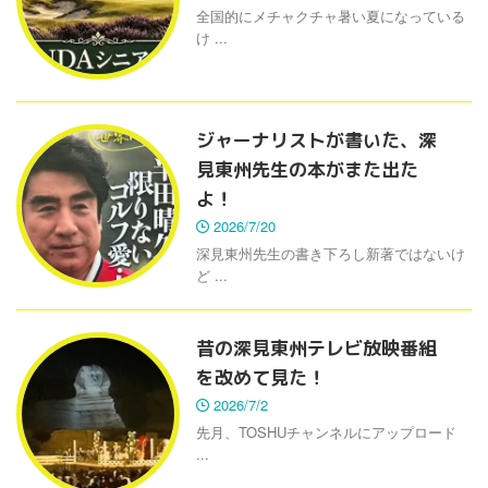
全国的にメチャクチャ暑い夏になっている
け ...
ジャーナリストが書いた、深
見東州先生の本がまた出た
よ！
2026/7/20
深見東州先生の書き下ろし新著ではないけ
ど ...
昔の深見東州テレビ放映番組
を改めて見た！
2026/7/2
先月、TOSHUチャンネルにアップロード
...