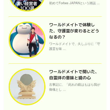
初めてForbes JAPANという雑誌 ...
ワールドメイトで体験し
た、守護霊が変わるとどう
なるの？
ワールドメイトで、久しぶりに「守
護霊を味 ...
ワールドメイトで聞いた、
自霊拝の意味と鏡の心
古事記に、「此れの鏡はもはら我が
御魂とし ...