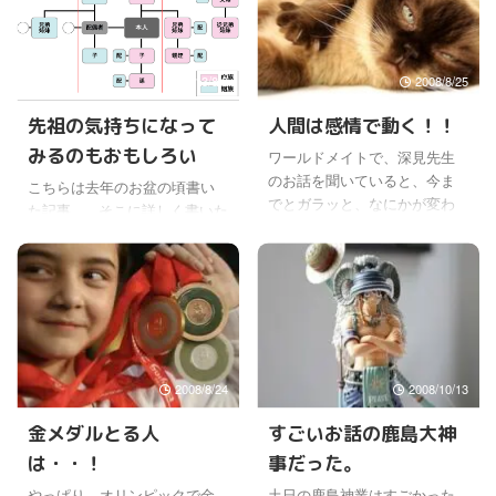
うのは、それだけではないそ
配慮されているのを感じる。
うだ。もっと大事なことを聞
高齢化社会にどんどんなって
いたので書いてみたい。 ちょ
いくけど、個々の健康管理も
2013/8/9
2008/8/25
っと前置きの説明は長くなる
含めて、組織としても、早め
けど。 儒教の宋学では、宇宙
に対応されているのはさすが
先祖の気持ちになって
人間は感情で動く！！
は気でできていると言う。 そ
だなと感じる。 ところで健康
みるのもおもしろい
ワールドメイトで、深見先生
して法則性にのっとって気が
管理といえば、ワールドメイ
のお話を聞いていると、今ま
動き、山とか植物とか動物と
ト会員もだけど、生活習慣病
こちらは去年のお盆の頃書い
でとガラッと、なにかが変わ
か、いろんなものができると
にならないようにすること
た記事。 そこに詳しく書いた
ってしまうことがあるんだよ
した。 そのような理、法則が
に、世の多くの人の関心があ
けど、ワールドメイトでは、
ね。(￣—￣;) 行動がその日以
あると言われている。これを
ると思う。 とくにメタボな人
直系先祖と傍系先祖と言う言
来変わってしまうんだ。 もち
理気二元論と言うそうだ。 そ
は、ドミノ倒しのように生活
い方をよくする。 直系先祖と
ろんすべて素晴らしい方に変
の気の中には陰陽があり、そ
習慣病といわれる糖尿病 ...
は、自分の両親の両親、その
わるんだけどね。 一気に変わ
こから ...
また両親、・・というように
るというより、伏線でずっと
単純に親子関係でつながる先
そのことに関して悩んでいた
祖たち。 もちろん父方の直
り、お話を何度か聞いている
2008/8/24
2008/10/13
系、母方の直系があるわけだ
んだよね。 でも、なかなか分
けど、一代さかのぼるごとに
金メダルとる人
すごいお話の鹿島大神
かってるようで分かってなく
倍々で増えていく先祖を、累
て、それがあるとき、はじけ
は・・！
事だった。
計したのが直系先祖の数とい
るようにポンッと、自覚する
うことになるようだ。 仮に２
やっぱり、オリンピックで金
土日の鹿島神業はすごかった