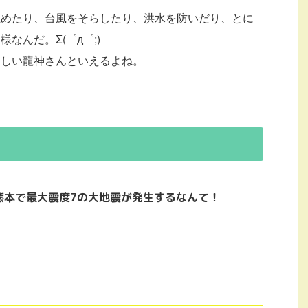
止めたり、台風をそらしたり、洪水を防いだり、とに
なんだ。Σ(゜д゜;)
もしい龍神さんといえるよね。
熊本で最大震度7の大地震が発生するなんて！