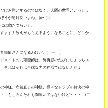
にだけお願いするのではなく、人間の世界といっしょ
が絶対良いよね。(o^-‘)b
手には動きづらいし。
ますます力添えがもらえるようになることに、どこか
頭龍さんになるわけだ。(￣—￣;)
ルドメイトの九頭龍師は、御祈願のたびにしょっちゅ
ど、それはそれは半端な力の神様ではないんだよ
来の神様、病気直しの神様、様々なトラブル解決の神
・、もちろんそれも間違いではないけど・・・。(￣