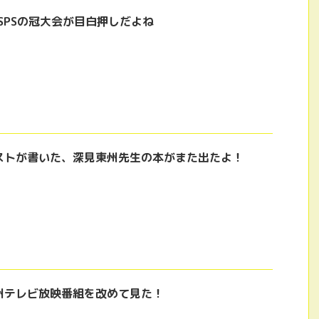
SPSの冠大会が目白押しだよね
ストが書いた、深見東州先生の本がまた出たよ！
州テレビ放映番組を改めて見た！