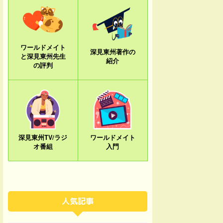
ワールドメイト
深見東州著作の
と深見東州先生
紹介
の評判
深見東州TV/ラジ
ワールドメイト
オ番組
入門
人気記事