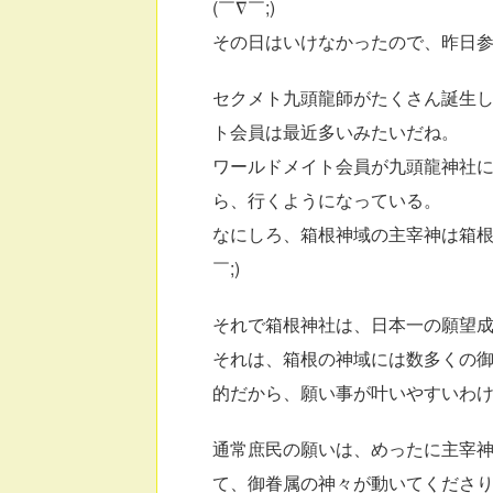
(￣∇￣;)
その日はいけなかったので、昨日
セクメト九頭龍師がたくさん誕生
ト会員は最近多いみたいだね。
ワールドメイト会員が九頭龍神社
ら、行くようになっている。
なにしろ、箱根神域の主宰神は箱根
￣;)
それで箱根神社は、日本一の願望
それは、箱根の神域には数多くの
的だから、願い事が叶いやすいわ
通常庶民の願いは、めったに主宰
て、御眷属の神々が動いてくださ