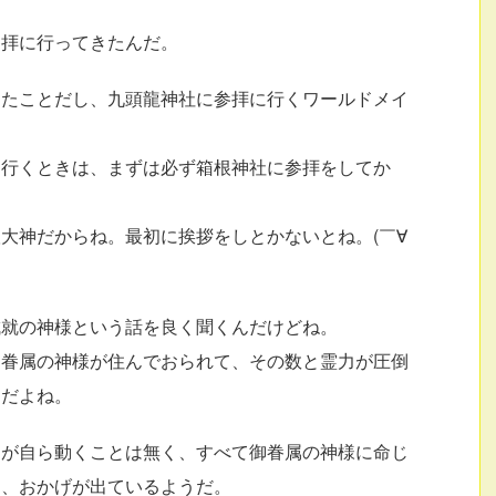
参拝に行ってきたんだ。
したことだし、九頭龍神社に参拝に行くワールドメイ
に行くときは、まずは必ず箱根神社に参拝をしてか
大神だからね。最初に挨拶をしとかないとね。(￣∀
成就の神様という話を良く聞くんだけどね。
御眷属の神様が住んでおられて、その数と霊力が圧倒
けだよね。
神が自ら動くことは無く、すべて御眷属の神様に命じ
り、おかげが出ているようだ。