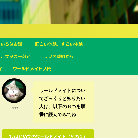
ろいろなお話
面白い体験、すごい体験
フ、サッカーなど
ラジオ番組から
介
ワールドメイト入門
ワールドメイトについ
てざっくりと知りたい
人は、以下の６つを順
happy
番に読んでみてね
はじめてのワールドメイト（その１）