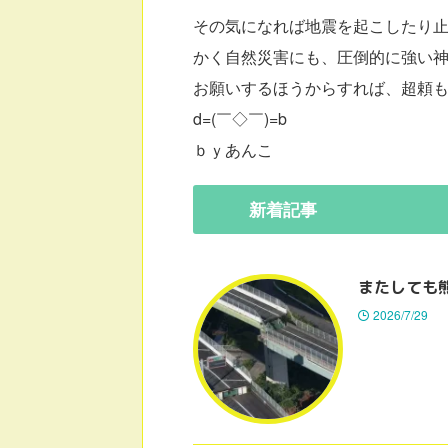
その気になれば地震を起こしたり
かく自然災害にも、圧倒的に強い神様
お願いするほうからすれば、超頼
d=(￣◇￣)=b
ｂｙあんこ
新着
記事
またしても
2026/7/29