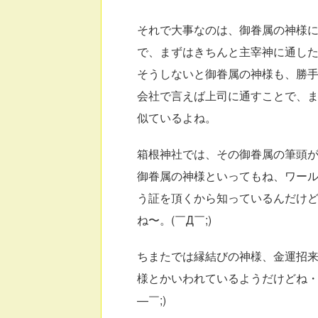
それで大事なのは、御眷属の神様
で、まずはきちんと主宰神に通したほう
そうしないと御眷属の神様も、勝
会社で言えば上司に通すことで、
似ているよね。
箱根神社では、その御眷属の筆頭が九
御眷属の神様といってもね、ワー
う証を頂くから知っているんだけ
ね〜。(￣Д￣;)
ちまたでは縁結びの神様、金運招
様とかいわれているようだけどね・
—￣;)