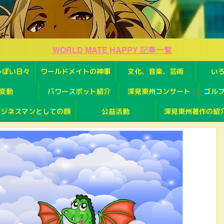
WORLD MATE HAPPY 記事一覧
っぽい日々
ワールドメイトの神事
文化、音楽、芸術
い
変動
パワースポット紹介
深見東州コンサート
ゴル
ビジネスマンとしての顔
公益活動
深見東州著作の紹