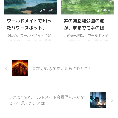
ね。 一度行ってみたい場
て、神聖視されてきた島だそ
所だけど、ワールドメイトで
うだ。 隆起サンゴ礁でできた
2015/6/6
2019/7/3
行くことはなくなったよう
島で、今でも美しい自然が残
だ。 これを見て感動しない者
る。 沖縄の信仰は、このニナ
ワールドメイトで知っ
井の頭恩賜公園の池
はいないといわる観光地だけ
イカライの神々に対するもの
たパワースボット、英
が、まるでモネの絵画
ど、たいへんなパワースポッ
と、血がつながる祖先である
トでもある。 せっかくな
祖霊神との二つの柱があるら
虞湾
のようだと話題に
今回の、ワールドメイトで聞
井の頭公園は、ワールドメイ
ので、見慣れているとは思う
しい。祖霊神は御嶽（ウタ
いたパワースボットは三重県
ト会員にとっても、馴染みの
けど、いくつか写真でも紹 ...
キ）にいて、そこは、遠い祖
の英虞湾。 ここは真珠の養殖
深い都心のオアシスだけど、
先を葬った場所が聖域となっ
でも、とても有名なところ
実は素晴らしいパワースポッ
たそうだ。 うちなんちゅ ...
だ。 美しいリアス式の海岸
トでもあることが、昔から深
に、大小５０あまりの島々の
見東州先生によって明かされ
戦争が起きて思い知らされたこと
景観が美しい。 夕日もき
てきた。 この井の頭公園の井
れいに映える。なんとなく、
の頭池と、善福寺公園の善福
懐かしいような田舎の風景。
寺池、そして石神井公園の三
約１２５年前に御木本幸吉
宝寺池・石神井池は、武蔵野
が、英虞湾の阿児神明町（当
三大湧水池として知られてい
時は神明浦）に真珠養殖の実
るけどね。 深見東州先生によ
これまでのワールドメイト会員歴をふりか
験場を作り、そして大変な苦
ると、遠く秩父山系の伏流水
えって思ったことは
労をしながら、真珠養殖に成
が湧水となって出てきたのが
功していく。 それまでも真珠
この３箇所になるようだ。 秩