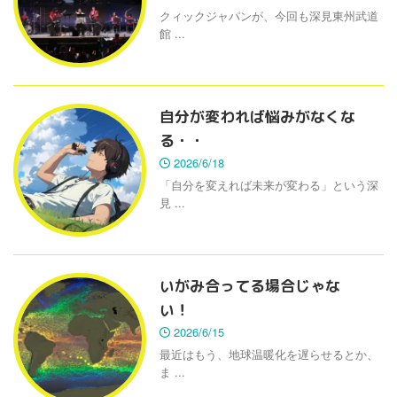
クィックジャパンが、今回も深見東州武道
館 ...
自分が変われば悩みがなくな
る・・
2026/6/18
「自分を変えれば未来が変わる」という深
見 ...
いがみ合ってる場合じゃな
い！
2026/6/15
最近はもう、地球温暖化を遅らせるとか、
ま ...