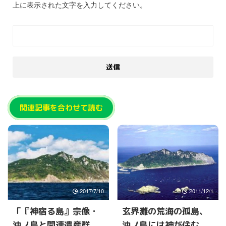
上に表示された文字を入力してください。
関連記事を合わせて読む
2017/7/10
2011/12/1
「『神宿る島』宗像・
玄界灘の荒海の孤島、
沖ノ島と関連遺産群」
沖ノ島には神が住む