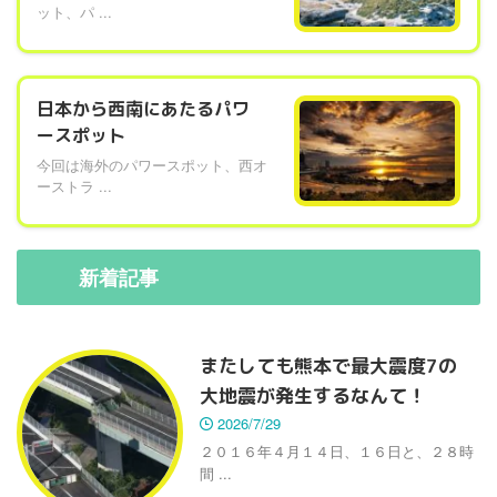
ット、パ ...
日本から西南にあたるパワ
ースポット
今回は海外のパワースポット、西オ
ーストラ ...
新着
記事
またしても熊本で最大震度7の
大地震が発生するなんて！
2026/7/29
２０１６年４月１４日、１６日と、２８時
間 ...