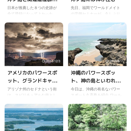
が、世界遺産に
日本が推薦した８つの史跡が
先日、福岡でワールドメイト
全て登録になってよかった。
の定例セミナーが、久しぶり
事前審査では、ユネスコ諮問
に開催されたけど、ここには
機関のイコモスが、沖ノ島と
宗像大社という、古来から有
付近の３つの岩礁からなる４
名な神社が存在している。 宗
資産だけ登録するように求め
像大社は、3か所から成ってい
ていただけに、喜びの声も大
て、沖ノ島の沖津宮には田心
きいよね。 ワールドメイト
姫神、大島の中津宮には湍津
会員にとっても、馴染みの深
姫神、田島の辺津宮には市杵
2013/12/3
2015/8/11
い宗像大社は、福岡県の海辺
島姫神がそれぞれおまつりさ
近くにある辺津宮、そこから
れている。この三宮を総称し
アメリカのパワースポ
沖縄のパワースポッ
１２キロ離れた海に浮かぶ大
て宗像大社になるそうだ。 ふ
ット、グランドキャニ
ト、神の島といわれる
島の中津宮、さらに５０キロ
だん参拝するのは、この辺津
離れた絶海の孤島、神宿る島
宮で、大島と沖ノ島は船で行
オンと聖地セドナ
久高島
アリゾナ州のセドナという街
今日は、沖縄の有名なバワー
の沖ノ島（沖津宮）、の３つ
かないといけないらしい。 特
は、スピリチュアルな街とし
スボット久高島を紹介 ワール
揃って宗像大社だからね。 な
に沖ノ島は、漁船でしか行け
て有名なところだそうだ。そ
ドメイトでは、１０年くらい
ので、沖ノ島周辺だけを登録
ないようで、それも一般の参
の近くには、グランドキャニ
前に行ったことがある。 こ
するのは嫌だなと思ってい
拝はできないそうだ。 年に一
オンがある。 言葉では形容で
こは、海のはるかかなたにあ
た。 &nb ...
度の大祭の時に、選 ...
きない絶景だというのは、何
る、ニナイカライの神々が、
となく写真からでも伝わるよ
最初におりたつところとし