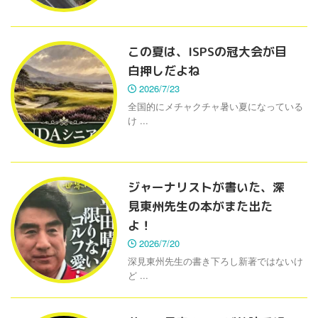
この夏は、ISPSの冠大会が目
白押しだよね
2026/7/23
全国的にメチャクチャ暑い夏になっている
け ...
ジャーナリストが書いた、深
見東州先生の本がまた出た
よ！
2026/7/20
深見東州先生の書き下ろし新著ではないけ
ど ...