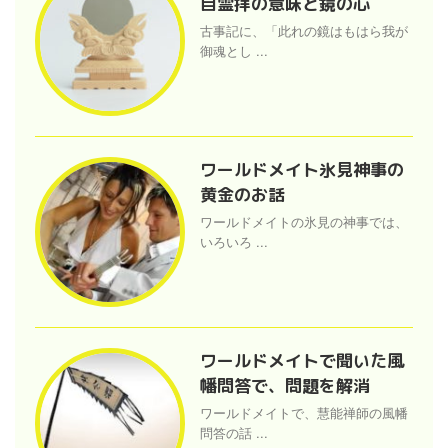
自霊拝の意味と鏡の心
古事記に、「此れの鏡はもはら我が
御魂とし ...
ワールドメイト氷見神事の
黄金のお話
ワールドメイトの氷見の神事では、
いろいろ ...
ワールドメイトで聞いた風
幡問答で、問題を解消
ワールドメイトで、慧能禅師の風幡
問答の話 ...