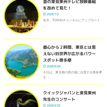
昔の深見東州テレビ放映番組
を改めて見た！
2026/7/2
先月、TOSHUチャンネルにアップロード
...
都心から２時間、東京とは思
えない別世界が広がるパワー
スポット奥多摩
2026/6/29
今日は、東京都の西の端に位置する奥多摩
を ...
クイックジャパンと深見東州
先生のコンサート
2026/6/22