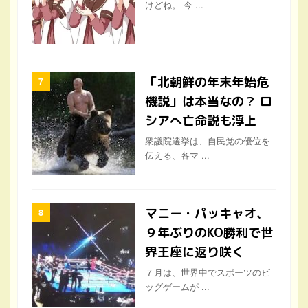
けどね。 今 ...
「北朝鮮の年末年始危
機説」は本当なの？ ロ
シアへ亡命説も浮上
衆議院選挙は、自民党の優位を
伝える、各マ ...
マニー・パッキャオ、
９年ぶりのKO勝利で世
界王座に返り咲く
７月は、世界中でスポーツのビ
ッグゲームが ...