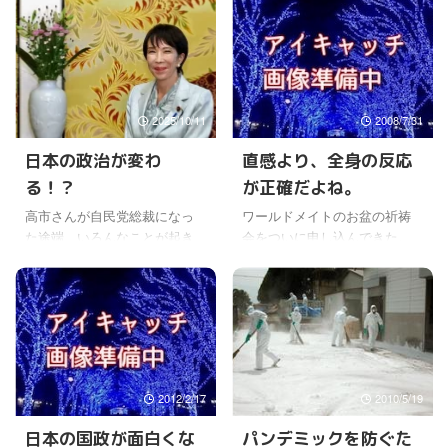
2025/10/11
2008/7/31
日本の政治が変わ
直感より、全身の反応
る！？
が正確だよね。
高市さんが自民党総裁になっ
ワールドメイトのお盆の祈祷
た途端、いろんなことが起き
会をついに申し込んできた。
てるよね。 時事通信のカメラ
(￣∇￣;) 本当は当日、参加した
マンのあの発言は、メディア
時に申し込もうと思ったんだ
の高市さんに対するスタンス
けどね。 でも今日の朝、とう
をよく表現していて、特別な
とう体が布団にはりついたよ
驚きはないけどね。 ただ、ま
うに重くなって、動けなかっ
さか公共のテレビで漏れるな
た。(￣コ￣;) 遅刻したけど、
んて、そのことにびっくりし
会社は、はいずるようにして
2012/2/17
2010/5/19
たけど。 【全文】「支持率下
行ったけどね。 これはお盆の
げてやる」発言は時事通信社
先祖に違いないと思って、今
日本の国政が面白くな
パンデミックを防ぐた
の男性カメラマン、同社が発
日の会社の帰りにワールドメ