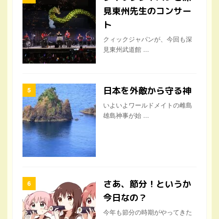
見東州先生のコンサー
ト
クィックジャパンが、今回も深
見東州武道館 ...
日本を外敵から守る神
いよいよワールドメイトの雌島
雄島神事が始 ...
さあ、節分！というか
今日なの？
今年も節分の時期がやってきた