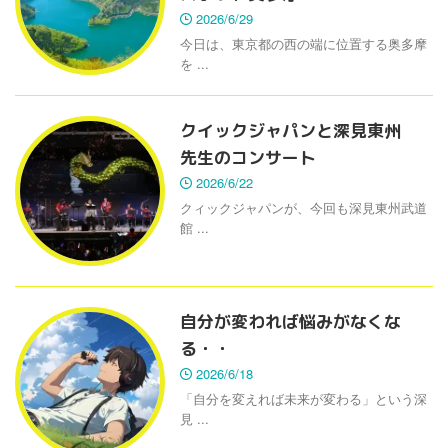
2026/6/29
今日は、東京都の西の端に位置する奥多摩
を ...
クイックジャパンと深見東州
先生のコンサート
2026/6/22
クィックジャパンが、今回も深見東州武道
館 ...
自分が変われば悩みがなくな
る・・
2026/6/18
「自分を変えれば未来が変わる」という深
見 ...