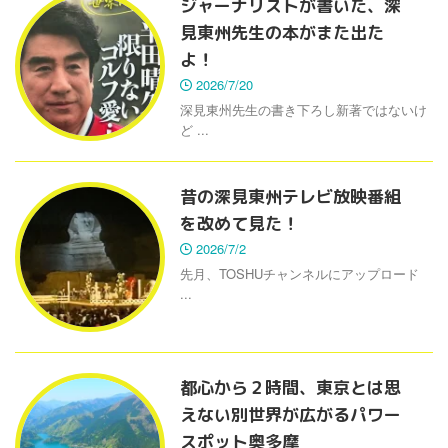
ジャーナリストが書いた、深
見東州先生の本がまた出た
よ！
2026/7/20
深見東州先生の書き下ろし新著ではないけ
ど ...
昔の深見東州テレビ放映番組
を改めて見た！
2026/7/2
先月、TOSHUチャンネルにアップロード
...
都心から２時間、東京とは思
えない別世界が広がるパワー
スポット奥多摩