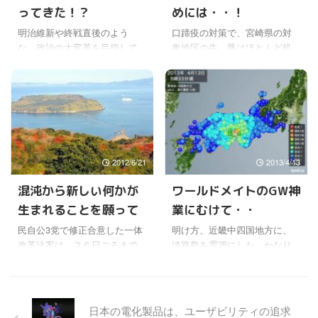
ってきた！？
めには・・！
表し本人に厳重注意 #高市早苗
イトで事前申し込みを済ませ
https://t.co/JJaOASWCU3— 日
たんだ。 すると不思議だけど
明治維新や終戦直後のよう
口蹄疫の対策で、宮崎県の対
刊スポーツ (@nikkansports)
ね、いまは体がやけに軽く感
な、政治の大変革を目指して
象地区の牛、豚はほとんど処
October 9, 2025 なぜかふと思
じるんだよね〜。♪└(￣◇
いるように見える橋下市長だ
分されてしまうそうだ。(￣△
ったのは ...
￣)┐♪ 嘘のようなほんとの話
けど・・。 また、与党の民主
￣) 爆発的な感染を防ぐために
なんだけどね〜。 でも、また
党も日本の改革を目指し大勝
はかわいそうだけど仕方が無
当 ...
したものの、なかなか思った
いらしい。 この先、農場の人
ようにならず、結局は自民党
たちは、家畜がいなくなると
と変わらないとか言われてい
大損害だよね。 今回の伝染病
るようだけどね。野田政権に
で、最終的に30万頭殺処分さ
2012/6/21
2013/4/13
なってからは、少し変わりつ
れるらしいけど、なんでこん
つある気もするけど。 日本が
なに流行したんだろか。 九州
混沌から新しい何かが
ワールドメイトのGW神
変わらないといけないのは間
に実家があるワールドメイト
生まれることを願って
業にむけて・・
違いないと思うけど、実際は
会員の話では、実際の報道よ
思った以上に古い制度や既得
り、もっと深刻な事態になっ
民自公3党で修正合意した一体
明け方、近畿中四国地方に、
権益の前に、思うように進ん
ているそうだ。 九州のワール
改革法案は、２６日ごろまで
淡路島を震源にした、かなり
でなかったんだろうね。 消費
ドメイト会員も関東の地震弭
に採決が行われるかもしれな
大きな地震がおきた。ただ幸
税増税とかＴＰＰへの参加と
化祈願をしてくれたから、今
い。 この先、８％、１０％と
いにして、あまり大きな被害
か、一長一短あるのは当然だ
度は九州の災害を救わないと
段階をへて諸費税は上がって
にならなかったのでよかった
ろうし、でも長い目で見て ...
いけないよね。 それにして ...
いくことになるようだ。 他に
けどね。 運がよかったのかも
日本の電化製品は、ユーザビリティの追求