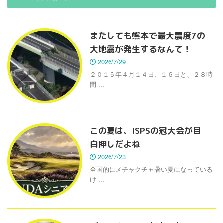
またしても熊本で最大震度7の
大地震が発生するなんて！
2026/7/29
２０１６年４月１４日、１６日と、２８時
間 ...
この夏は、ISPSの冠大会が目
白押しだよね
2026/7/23
全国的にメチャクチャ暑い夏になっている
け ...