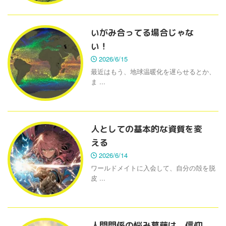
いがみ合ってる場合じゃな
い！
2026/6/15
最近はもう、地球温暖化を遅らせるとか、
ま ...
人としての基本的な資質を変
える
2026/6/14
ワールドメイトに入会して、自分の殻を脱
皮 ...
人間関係の悩み葛藤は、信仰