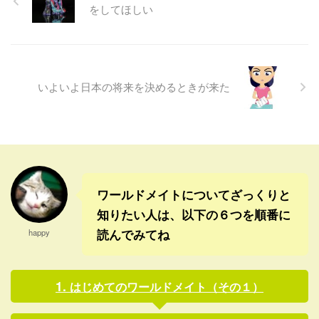
も、社会保険料の支払いを免
しれない。 そのあたりでは、
をしてほしい
除されてきたパート主婦の負
阪神大震災以来の強い地震だ
担も、新たに増えるから、か
ったということだ。 最近は、
なり影響が出てくるかも。 な
南海トラフに気を取られてい
んとかそれまでには、経済が
るけど、日本は思わぬところ
上向いていればいいけどね。
に、いつ大きな地震がくるか
いよいよ日本の将来を決めるときが来た
それから、いよいよ政局も波
わからないと改めて感じた。
乱含みになっているけど、こ
それから南海トラフと言え
の先いったいどうなるのか
ば、同じく今日、南海トラフ
な。 産みの苦しみで、なにか
の南東にM8クラスの地震がお
が新しくはじまる前ではない
きる活断層が存在するという
かと、良い方にとらえてはい
ニュースがあった。 「南海ト
るけどね。ホントに ...
ラフ以外にも、単独で大地震
ワールドメイトについてざっくりと
を ...
知りたい人は、以下の６つを順番に
読んでみてね
happy
はじめてのワールドメイト（その１）