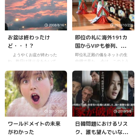
2008/8/16
2019/10/22
お盆は終わったけ
即位の礼に海外191カ
ど・・！？
国からVIPも参列、日本
の伝統とお国柄を世界
ようやくお盆が終わった
即位礼正殿の儀をネットの生
ね。昨日は送り火をたいて、
中継で見た。 今は、このよう
に示す
先祖に帰ってもらった。 とい
な大事な儀式を国民みんなで
ってもワールドメイトの灯篭
見ることができるので素晴ら
流しが明日だから、そのとき
しいなと思った。 後からニュ
までは帰ってないだろう
ース報道だけを聞くより、ラ
ね〜。(￣∀￣;) 先祖にとって
イブでしっかりと見ると、儀
は、とっても気持ち良いもの
式の重要性が理解できる気が
らしいから。 ところで、今日
した。 わざわざ、これだけの
2010/3/25
2019/9/8
の朝、ワールドメイトの鹿島
手の込んだ準備と儀式を行う
神事会場に行こうと思って早
ことで、天皇としての風格や
ワールドメイトの未来
日韓問題におけるリス
起きしたんだけどね。 結局行
威厳が備わるように思う。 今
がわかった
ク、誰も望んでいない
かなかった。 でも、今日は朝
回の目的は、世界の国々に即