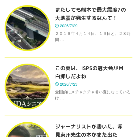
またしても熊本で最大震度7の
大地震が発生するなんて！
2026/7/29
２０１６年４月１４日、１６日と、２８時
間 ...
この夏は、ISPSの冠大会が目
白押しだよね
2026/7/23
全国的にメチャクチャ暑い夏になっている
け ...
ジャーナリストが書いた、深
見東州先生の本がまた出た