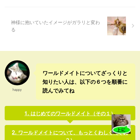
共闘や、小池知事の勢いが国
け、平和的に、将来の中国国
政に及ぶ前に解散したんだろ
民や、チベットの人たちや、
うけど、来年の末まで待つと
アジアの人たちにとっても、
危ないという判断だったのか
一番良い形で解決してほしい
神様に抱いていたイメージがガラリと変わ
な。 しかし、小池知事が党首
よね。 ただそれだけだよ
る
になって新党を立ち上げ、民
ね〜。(￣∇￣;) 漢民族のルーツ
進党の前原代表の決断でまさ
については、ワールドメイト
かの保守系政党２つに、左ま
会員に明かされているけど、
では行かないリベラル系一つ
日本と中国は、すぐ隣の国と
という３極の流れになりつつ
いう以上に、とても深い深い
あるよね。中道の公明党 ...
切っても切れないような関 ...
ワールドメイトについてざっくりと
知りたい人は、以下の６つを順番に
読んでみてね
happy
はじめてのワールドメイト（その１）
ワールドメイトについて、もっとくわしく（その
２）