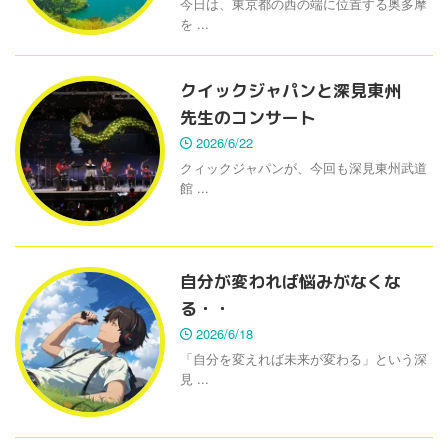
今日は、東京都の西の端に位置する奥多摩
を ...
クイックジャパンと深見東州
先生のコンサート
2026/6/22
クィックジャパンが、今回も深見東州武道
館 ...
自分が変われば悩みがなくな
る・・
2026/6/18
「自分を変えれば未来が変わる」という深
見 ...