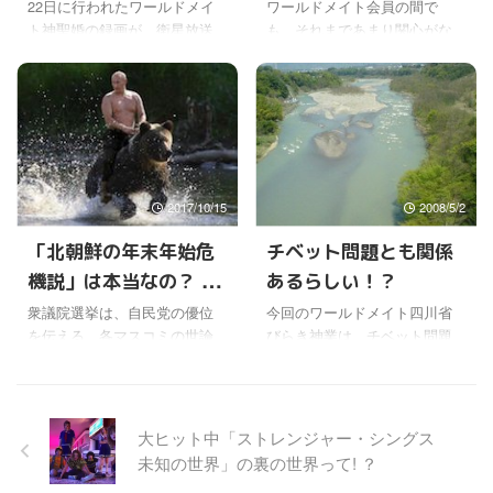
焼けがきれいでネ。＼(￣▽￣)
位したことを知らしめること
シナリオとは
22日に行われたワールドメイ
ワールドメイト会員の間で
／ ワールドメイトの神事会場
だけど、映像で配信されたこ
ト神聖婚の録画が、衛星放送
も、それまであまり関心がな
の方向に、赤や黒の不思議な
とで、かなり明確なイメージ
で放映されるそうだね〜。 (￣
かった人まで、最近の韓国の
朝焼けが見られた。 そうそ
を伴って認識されたのではな
∀￣;) 明治記念館に招待された
行状には眉をひそめる人も多
う、今年はまだ、神仙寿符を
いかと思う。 日本人が見て
支部長が、ものすご〜く、も
い。また、日本の心配という
書 ...
も、まるでお雛祭りの ...
のすご〜く感激していた。 こ
より、韓国はここまでやって
の世の人とは思えないような
大丈夫なのと、逆に心配する
神々しさを花嫁のお姿に感じ
人もいる。 ここまで日韓関係
たらしく、ものすごく感動し
が冷え切ったのは記憶にない
2017/10/15
2008/5/2
たそうだ。 また、爆笑につぐ
ので、韓国の動向が気になる
爆笑のパフォーマンスがあっ
毎日ではあるけどね。 今は、
「北朝鮮の年末年始危
チベット問題とも関係
たり、電流が走るほど身震い
週刊ポストの韓国の記事が話
機説」は本当なの？ ロ
あるらしい！？
したという厳粛な神事があっ
題になっていたので、ちょっ
たり、とにかく凄かったらし
と友だちに借りて読んでみ
シアへ亡命説も浮上
衆議院選挙は、自民党の優位
今回のワールドメイト四川省
い。 さぞかしすばらしい神聖
た。 なんでも、この記事が韓
を伝える、各マスコミの世論
びらき神業は、チベット問題
婚だったんだろうね〜。 よく
国に対するヘイト記事になっ
調査の結果になっているよう
とも関係があるらしい。(￣—
言葉になっていなかったほど
ているということで、そんな
だけど。 解散総選挙は、そも
￣;) いまだにいろんな方面から
だから、具体的には見てみる
記事を掲載する雑誌の執筆
そも政権側が勝てる時期を判
取りざたされているチベット
しかないけどね〜。∑ヾ ...
は、今後しないと決めた作家
断してやるのは当然なんだろ
問題だけどね〜。(￣〜￣;) ワ
大ヒット中「ストレンジャー・シングス
も ...
うけどね。 衆議院の任期満了
ールドメイトは政治家とはつ
未知の世界」の裏の世界って! ？
は来年末だったけど、野党の
ながりないから、出来るだ