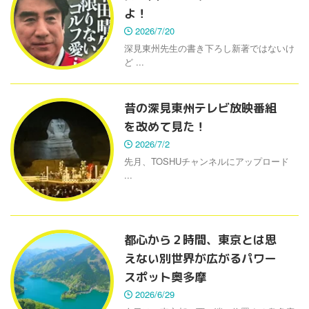
よ！
2026/7/20
深見東州先生の書き下ろし新著ではないけ
ど ...
昔の深見東州テレビ放映番組
を改めて見た！
2026/7/2
先月、TOSHUチャンネルにアップロード
...
都心から２時間、東京とは思
えない別世界が広がるパワー
スポット奥多摩
2026/6/29