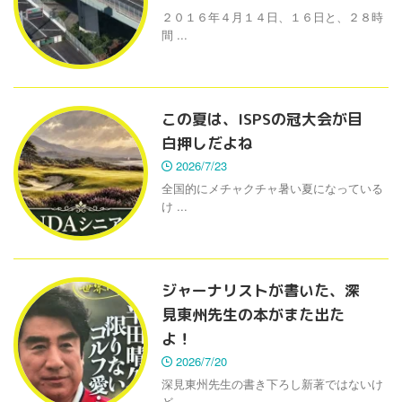
２０１６年４月１４日、１６日と、２８時
間 ...
この夏は、ISPSの冠大会が目
白押しだよね
2026/7/23
全国的にメチャクチャ暑い夏になっている
け ...
ジャーナリストが書いた、深
見東州先生の本がまた出た
よ！
2026/7/20
深見東州先生の書き下ろし新著ではないけ
ど ...