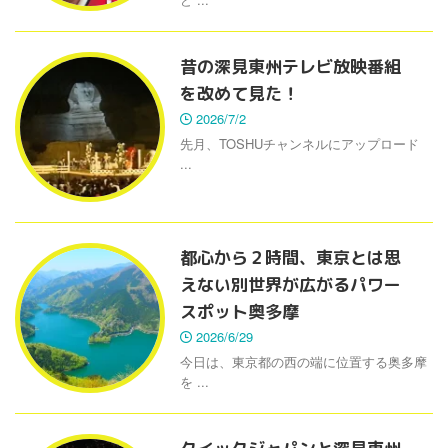
昔の深見東州テレビ放映番組
を改めて見た！
2026/7/2
先月、TOSHUチャンネルにアップロード
...
都心から２時間、東京とは思
えない別世界が広がるパワー
スポット奥多摩
2026/6/29
今日は、東京都の西の端に位置する奥多摩
を ...