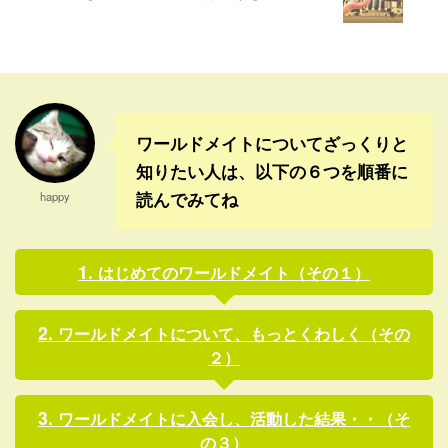
ラ」という珍しい、ほとんど
すワールドメイトの神事であ
このあたりでしか栽培してな
ることを、１２０％確信する
い柑橘類がとれるところらし
よね。 ということで、深見東
い。 そして、今日の新聞に、
州先生の活動が、今年はいっ
そのジャバラについての特集
そうたのしみになってきた。
が載って ...
深見先 ...
ワールドメイトについてざっくりと
知りたい人は、以下の６つを順番に
読んでみてね
happy
はじめてのワールドメイト（その１）
ワールドメイトについて、もっとくわしく（その
２）
ワールドメイトに入会し、活動した結果・・（そ
の３）