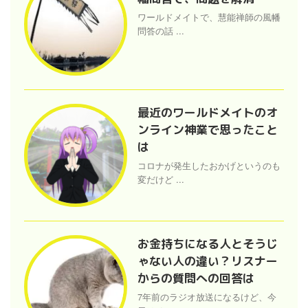
ワールドメイトで、慧能禅師の風幡
問答の話 ...
最近のワールドメイトのオ
ンライン神業で思ったこと
は
コロナが発生したおかげというのも
変だけど ...
お金持ちになる人とそうじ
ゃない人の違い？リスナー
からの質問への回答は
7年前のラジオ放送になるけど、今