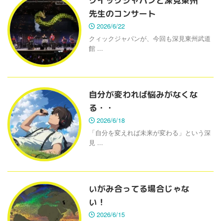
クイックジャパンと深見東州
先生のコンサート
2026/6/22
クィックジャパンが、今回も深見東州武道
館 ...
自分が変われば悩みがなくな
る・・
2026/6/18
「自分を変えれば未来が変わる」という深
見 ...
いがみ合ってる場合じゃな
い！
2026/6/15