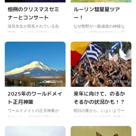
恒例のクリスマスセミ
ルーリン彗星星ツア
ナーとコンサート
ー！
深見先生が団長されている合
なぜ熊野が一願成就の神様な
唱団、アルプス合唱団という
のかが、熊野神法悟得会を受
名前だけど、ほんとに立派な
けてみて、初めて意味がわか
合唱団になったね。(￣∀￣;) と
った。(￣0￣) 想像以上という
てもうまいし、ここ２，３年
のか、ここまでの内容とは思
特にそう感じるけどね。 かな
わなかったね。 祈りは奥が深
り昔というか、以前はそうで
いというのか、どこまでも深
もなかった気がするけど、ず
い内容が出てくる深見先生
っと継続しているといつのま
は、いったいどういう脳みそ
2025/1/10
2011/10/6
にか上手くなるもんだ。(￣—
されているんだろう。 こんな
￣) 仕事の間をぬって、一生懸
お話ができるのは、間違いな
2025年のワールドメイ
来年に向けて、のるか
命練習しているんだろうね、
く深見先生以外にいないよ
ト正月神業
そるかの状況かも！？
きっと。 そういうことを考え
ね。 (￣—￣) あたりまえだけ
ていると、一時だけ熱心であ
ど、改めてそう思わずにはい
ワールドメイトの正月神業が
明日の夜から、いよいよワー
と止めてしまうより、細く長
られなかった。 頭がいい人が
終わった。 2025年以降のこと
ルドメイトでは大切な神事が
くでも続けていくことの方が
いくら一生懸命考えても、そ
についてなど、今回も、やは
始まる。 神事に、大事ではな
大事なんだと思ったね、やっ
れで思いつくレベルの次元じ
り濃い御神業になったけど
いものはないんだけどね。で
ぱり。 もちろん太くて長くや
ゃないことが、聞いていると
ね。 それにしても、クライマ
も今回ほど重要な富士箱根の