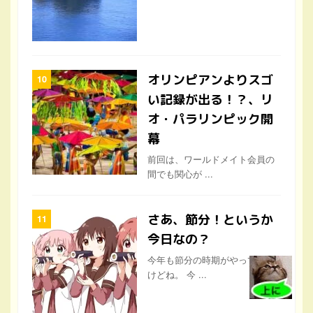
オリンピアンよりスゴ
い記録が出る！？、リ
オ・パラリンピック開
幕
前回は、ワールドメイト会員の
間でも関心が ...
さあ、節分！というか
今日なの？
今年も節分の時期がやってきた
けどね。 今 ...