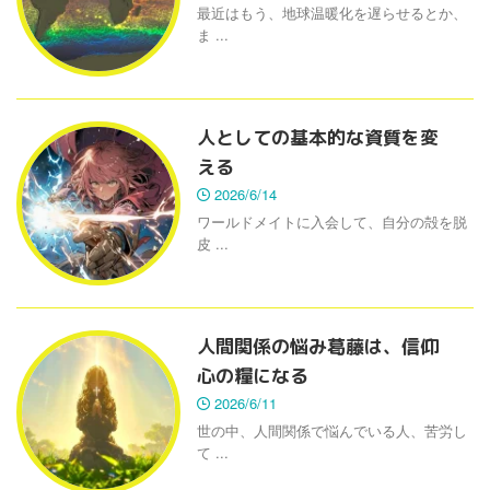
最近はもう、地球温暖化を遅らせるとか、
ま ...
人としての基本的な資質を変
える
2026/6/14
ワールドメイトに入会して、自分の殻を脱
皮 ...
人間関係の悩み葛藤は、信仰
心の糧になる
2026/6/11
世の中、人間関係で悩んでいる人、苦労し
て ...