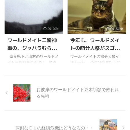
れるならば、とてつもな ...
わかる。 深見先生の求道心と
ックスとも言える重要なお話
神事も無いような気がしてき
...
を深見東州先生がされた後、
た。 昨日も熊本では震度５強
神事会場のすぐそばを震源と
の地震があったらしい。 その
する地震が起きたのには、や
前には、長野でも大きな地震
2010/2/1
2015/2/9
はりびっくりするしかなかっ
が起きていた。 はっきり言っ
た。 【地震情報 2025年1月5
て、いつ巨大地震が首都圏
ワールドメイト三輪神
今年も、ワールドメイ
日】8時51分頃、山梨県東部・
や、あるいは南海地震、東南
事の、ジャバラむらお
トの節分大祭がスゴか
富士五湖を震源とする地震が
海地震、東海地震の３連動地
ありました。震源の深さは約
震として起きても、本来不思
こしの証記事
った
奈良県下北山村のワールドメ
ワールドメイトの節分大祭が
20km、地震の規模はM4.0、最
議ではないんだよね。 世間
イト三輪神事の会場は、噂通
終わった。 今年は例年以上に
大震度3を山梨県で観測してい
では、そこまでは切迫してな
りの山奥だった。(￣∇￣;) もし
スケールの大きな神事になっ
ます。この地震による津波の
いだろうけどね。一応それで
かして貯水量日本一の巨大ダ
た気がする。 参加したワール
心配はありません。 pic.twitte
も中部地方なんかは、１５メ
ムの底！？・・という、すご
ドメイト会員はわかると思う
...
ートル級 ...
い立地だったけどね〜。 ┌(￣
けど、神事中にタイミングと
お彼岸のワールドメイト豆木祈願で救われ
◇￣；)┐ きっと、神様が今日
内容が見事というしかない証
る先祖
まで秘めおかれた秘境だった
がふたつも出たからね。 ま
のかな。 秘境なんてこと言っ
ぁ、別に証が出なくても、深
たら、下北山に住んでいる人
見東州先生のされることに何
たちに失礼だけど。 それで、
の疑問も持つはずがないけ
ここは深見東州先生も紹介さ
ど。 でも奇跡的な確率のこと
深刻なＥＵの経済危機はどうなるの・・
れていたように、「ジャバ
が連続しておきると、神いま