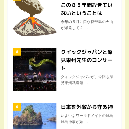
この８５年間おきてい
ないということは
今年の５月に口永良部島の火山
が爆発して２ ...
クイックジャパンと深
見東州先生のコンサー
ト
クィックジャパンが、今回も深
見東州武道館 ...
日本を外敵から守る神
いよいよワールドメイトの雌島
雄島神事が始 ...