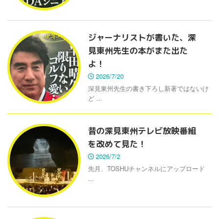
ジャーナリストが書いた、深
見東州先生の本がまた出た
よ！
2026/7/20
深見東州先生の書き下ろし新著ではないけ
ど ...
昔の深見東州テレビ放映番組
を改めて見た！
2026/7/2
先月、TOSHUチャンネルにアップロード
...