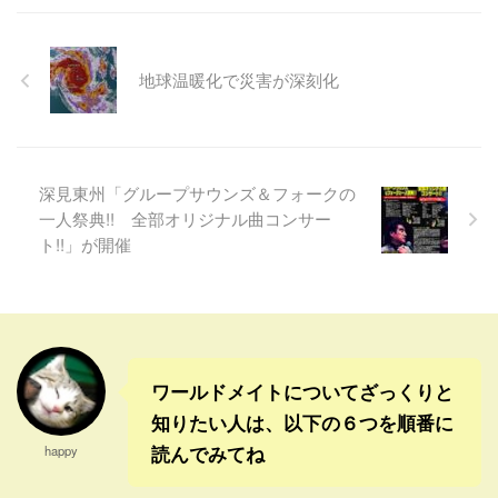
いもあるけど、ついつい中途
かっているよね。 そうやっ
で、・・ という話だったけ
テレビ中継で長時間見ること
半端に祈りも終わってしまう
て、先進国との差がだんだん
ど、どちらも感じたんですけ
は無いんだけど。 今回パリ・
ことが多い気がするけど。 今
無くなっていくんだろう。 ...
ど(￣□￣;) ということはどっち
オリンピック男子ゴルフ最終
回の守 ...
地球温暖化で災害が深刻化
も強烈だったのかな。(￣ウ￣;)
日の中継は、見はじめるとや
うっ・・ とにかく終わった
められなくなるほどマジで面
ら、すっきりしたから良かっ
白かった。 Packed house for
た〜。 深見先生ありがとうご
Scottie Scheffler off the
ざいます〜。┌(_ _メ)┐ それに
first!#OlympicGolf |
深見東州「グループサウンズ＆フォークの
しても今いるワールドメイト
@TeamUSA | @USAGolf
一人祭典!! 全部オリジナル曲コンサー
会員って、恵まれてるよね、
pic.twitter.com/fxqtFyEoDf—
ト!!」が開催
ほんとに。 こんな祈祷会に毎
Olympic Golf (@OlympicGol ...
回参加できるんだからね。 血
統転換はこれで最後かもしれ
ないけど、まだ星差し替えは
続くし。 豆木もあれば、北極
免因もまだも ...
ワールドメイトについてざっくりと
知りたい人は、以下の６つを順番に
読んでみてね
happy