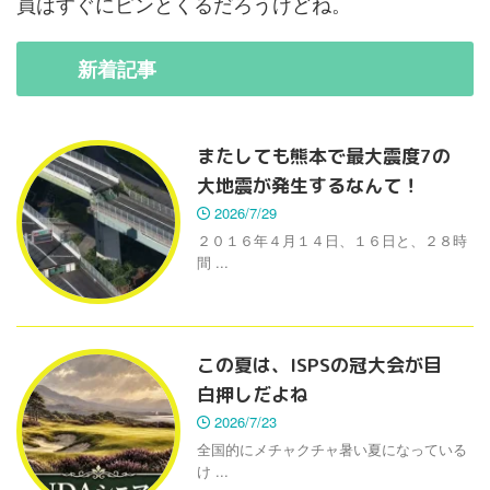
員はすぐにピンとくるだろうけどね。
新着
記事
またしても熊本で最大震度7の
大地震が発生するなんて！
2026/7/29
２０１６年４月１４日、１６日と、２８時
間 ...
この夏は、ISPSの冠大会が目
白押しだよね
2026/7/23
全国的にメチャクチャ暑い夏になっている
け ...