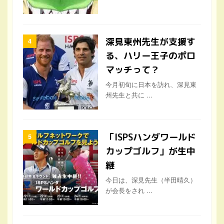
深見東州先生が支援す
る、ハリー王子のポロ
マッチって？
今月初旬に日本を訪れ、深見東
州先生と共に ...
「ISPSハンダワールド
カップゴルフ」が生中
継
今日は、深見先生（半田晴久）
が会長をされ ...