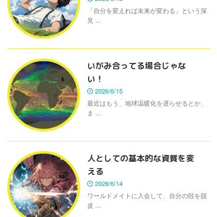
「自分を変えれば未来が変わる」という深
見 ...
いがみ合ってる場合じゃな
い！
2026/6/15
最近はもう、地球温暖化を遅らせるとか、
ま ...
人としての基本的な資質を変
える
2026/6/14
ワールドメイトに入会して、自分の殻を脱
皮 ...