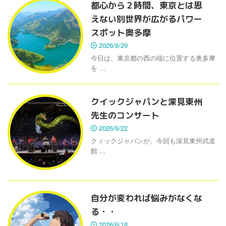
都心から２時間、東京とは思
えない別世界が広がるパワー
スポット奥多摩
2026/6/29
今日は、東京都の西の端に位置する奥多摩
を ...
クイックジャパンと深見東州
先生のコンサート
2026/6/22
クィックジャパンが、今回も深見東州武道
館 ...
自分が変われば悩みがなくな
る・・
2026/6/18