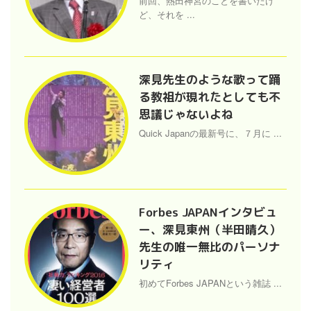
前回、熱田神宮のことを書いたけ
ど、それを ...
深見先生のような歌って踊
る教祖が現れたとしても不
思議じゃないよね
Quick Japanの最新号に、７月に ...
Forbes JAPANインタビュ
ー、深見東州（半田晴久）
先生の唯一無比のパーソナ
リティ
初めてForbes JAPANという雑誌 ...