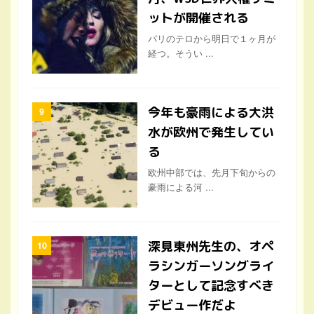
ットが開催される
パリのテロから明日で１ヶ月が
経つ。そうい ...
今年も豪雨による大洪
水が欧州で発生してい
る
欧州中部では、先月下旬からの
豪雨による河 ...
深見東州先生の、オペ
ラシンガーソングライ
ターとして記念すべき
デビュー作だよ