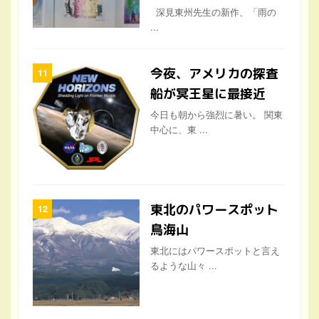
深見東州先生の新作、「雨の
...
今夜、アメリカの探査
船が冥王星に最接近
今日も朝から強烈に暑い。 関東
中心に、東 ...
東北のパワースポット
鳥海山
東北にはパワースポットと言え
るような山々 ...