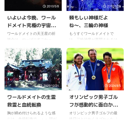
い。 以前、ワールドメイトで
日本もこれまで東日本大震災
2010/5/8
2010/1/28
富士山清掃を長いことやって
などでは、海外の人たちから
いたけど、そのあたりの場所
多くの義援金が送られてきた
いよいよ今晩、ワール
頼もしい神様だよ
も見ることができた。 自分は
からね。 もちろん、国内でも
ドメイト究極の宇宙秘
ね〜、三輪の神様
一度しかやったことないか
助け合ってきたけど。 【今、
ら、えらそうには言えないけ
私たちにできることを🇺🇦】
義！
ワールドメイトの天王星の祈
もうすぐワールドメイトで
どね。 それはいいとして、と
ロシアによるウクライナ侵攻
祷会は、やっぱりすごかっ
は、三輪神業が再開されるけ
りあえず５合目から出発しよ
から1年。長引く軍事行動によ
た。(￣∀￣;) そして深見東州先
ど、問題といわれた一月はな
う。 だんだん登っていって、
り、今もなお1770万人（2022
生が神様に語りかけるときな
んとか無事に過ぎそうな気配
このへんは来たこと ...
年12月時点）が人道 ...
んかは、真面目な話ばかりさ
だよね〜。(￣∀￣;) 日銀も二番
れているかと思ったら、かな
底はいまのところ無いような
りギャグの応酬らしくて、そ
見通しを言っていたし。 世界
んな話を聞けるのも、ワール
的にも、日本以外はどこも、
ドメイトだけだろうけどね。
当初の予想よりはＧＤＰを上
2009/12/21
2024/8/5
ずう〜とお話し聞いてて感じ
方修正したり、少しづつだけ
たのは、やっぱり神様にどの
ど上向いていると書かれてい
ワールドメイトの生霊
オリンピック男子ゴル
ように語りかけていくのか、
た。 日本だけ予想通りという
救霊と血統転換
フが感動的に面白かっ
そこが大事なんだなと思っ
のは少し情けないけどね〜。
た。 深見先生みたいに神様の
∑(￣メ￣;)めっ 先進国はおおむ
た
胸が締め付けられるような感
オリンピック男子ゴルフの最
声も姿もワールドメイト会員
ね低調だけど、振興国の勢い
じは、血統転換で、・・ 頭が
終日はとにかくスゴかった ふ
は見えないし、聞こえないせ
があるから、世界全体では助
ガンガンいたいのは生霊
だんゴルフトーナメントを、