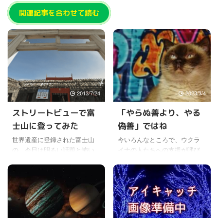
関連記事を合わせて読む
2013/7/24
2023/3/4
ストリートビューで富
「やらぬ善より、やる
士山に登ってみた
偽善」ではね
世界遺産に登録された富士山
今いろんなところで、ウクラ
の、今日は明るい話題と怖い
イナの人たちへの支援が呼び
話題を一つづつ紹介。 まず
かけられているよね。 ウクラ
は、明るい話題というのは、
イナに限らず、海外で起きた
グーグルのストリートビュー
自然災害などでも、困窮する
で、富士山登山が楽しめるよ
人たちへのチャリティはこれ
うになった。 さっそく登って
までもたくさん行われてき
みた。 なかなかこれはすご
た。 大切なことだと思うし、