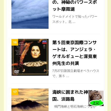
の、神秘のパワースポ
ット摩周湖
ワールドメイトで知ったパワー
スポット。北 ...
第５回東京国際コンサ
ートは、アンジェラ・
ゲオルギューと深見東
州先生の共演
7月27日新国立劇場オペラハウス
で、第５ ...
海峡に囲まれた神話の
国、淡路島
鳴門海峡と明石海峡につなが