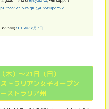
, a good friend of
@LydiaKo
, will support
tps://t.co/5zclo4WqIL
@PhotosportNZ
Football)
2016年12月7日
日（木）〜21日（日）
オーストラリアン女子オープン
オーストラリア州