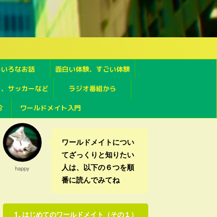
ろいろなお話
面白い体験、すごい体験
フ、サッカーなど
ラジオ番組から
介
ワールドメイト入門
ワールドメイトについ
てざっくりと知りたい
人は、以下の６つを順
happy
番に読んでみてね
はじめてのワールドメイト（その１）