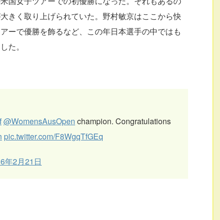
の米国女子ツアーでの初優勝になった。それもあるの
が大きく取り上げられていた。野村敏京はここから快
ツアーで優勝を飾るなど、この年日本選手の中ではも
クした。
f
@WomensAusOpen
champion. Congratulations
n
pic.twitter.com/F8WgqTfGEq
16年2月21日