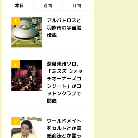
本日
週間
月間
アルバトロスと
羽咋市の宇宙船
伝説
深見東州ソロ、
「ミスズ ウォッ
チオーナーズコ
ンサート」がコ
ットンクラブで
開催
ワールドメイト
をカルトとか霊
感商法とか言う