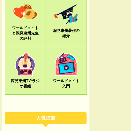
ワールドメイト
深見東州著作の
と深見東州先生
紹介
の評判
深見東州TV/ラジ
ワールドメイト
オ番組
入門
人気記事