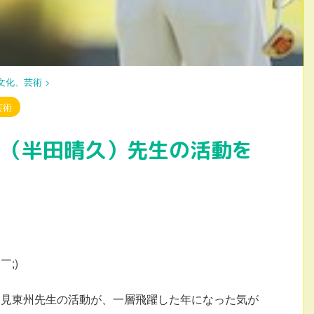
文化、芸術
>
芸術
州（半田晴久）先生の活動を
;)
深見東州先生の活動が、一層飛躍した年になった気が