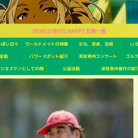
WORLD MATE HAPPY 記事一覧
っぽい日々
ワールドメイトの神事
文化、音楽、芸術
い
変動
パワースポット紹介
深見東州コンサート
ゴル
ビジネスマンとしての顔
公益活動
深見東州著作の紹