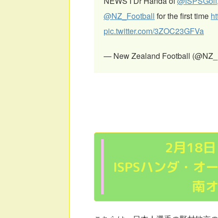
NEWS I Dr Handa of
@ISPSGolf
@NZ_Football
for the first time
ht
pic.twitter.com/3ZOC23GFVa
— New Zealand Football (@NZ_
2月18
ISPSハンダ・
南