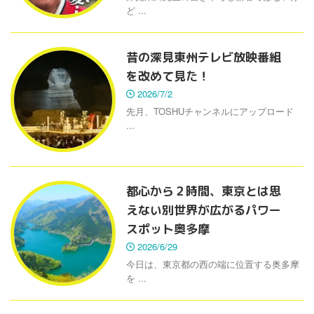
ど ...
昔の深見東州テレビ放映番組
を改めて見た！
2026/7/2
先月、TOSHUチャンネルにアップロード
...
都心から２時間、東京とは思
えない別世界が広がるパワー
スポット奥多摩
2026/6/29
今日は、東京都の西の端に位置する奥多摩
を ...