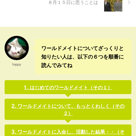
８月１５日に思うことは
あのビデオのおかげで、世界
いろ内容を想像していたワー
中が中国の真実を知ったこと
ルドメイト会員もいたと思う
は、大変大きな意義があるよ
けど、いい意味で、全く予想
ね。 ある意味で世界情勢の流
外の内容になっていたと思
れを変えるようなインパクト
う。 まさか、こんな風にくる
が、日本政界より世界の国に
とは、深見先生は、いつも想
おきたのかもしれない。 アメ
像の上を行くような内容を考
ワールドメイトについてざっくりと
リカ ...
...
知りたい人は、以下の６つを順番に
読んでみてね
happy
はじめてのワールドメイト（その１）
ワールドメイトについて、もっとくわしく（その
２）
ワールドメイトに入会し、活動した結果・・（そ