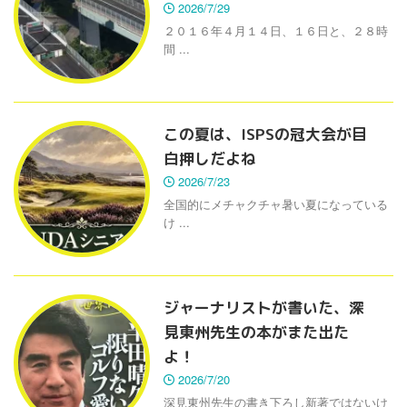
2026/7/29
２０１６年４月１４日、１６日と、２８時
間 ...
この夏は、ISPSの冠大会が目
白押しだよね
2026/7/23
全国的にメチャクチャ暑い夏になっている
け ...
ジャーナリストが書いた、深
見東州先生の本がまた出た
よ！
2026/7/20
深見東州先生の書き下ろし新著ではないけ