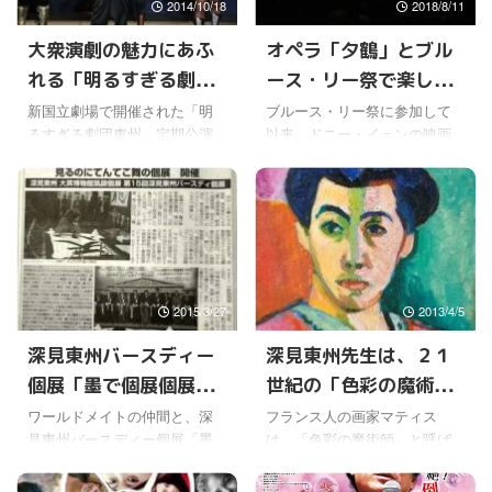
2014/10/18
2018/8/11
大衆演劇の魅力にあふ
オペラ「夕鶴」とブル
れる「明るすぎる劇団
ース・リー祭で楽しさ
東州」定期公演
２倍、３倍に
新国立劇場で開催された「明
ブルース・リー祭に参加して
るすぎる劇団東州」定期公演
以来、ドニー・イェンの映画
が、かなり話題になってるよ
にハマってる。 ワールドメイ
うだ。 今回は、ゲスト出演で
トの友達が教えてくれた「カ
本物のプロレスラーが登場
ンフージャングル」、深見東
し、かなり激しく盛り上がっ
州先生お気に入りの「捜査官X
たからね。 初日は、タイガー
」そして、代表作の「イップ
マスク、ザ・グレートサス
マン」シリーズを見てみた。
ケ、西村修が登場したことは
アクションシーンがスゴすぎ
2015/3/27
2013/4/5
書いたけど、二日目はブル中
る。しかも、拳術だけではな
野、三田英津子、山田敏代が
く、剣術や棒術のようなアク
深見東州バースディー
深見東州先生は、２１
登場したそうだ。 新聞記事に
ションまで、いろんな戦い方
個展「墨で個展個展、
世紀の「色彩の魔術
も書かれているけど初日とは
ができるのもスゴいなと思
違った演出で、ものすごい爆
う。 暴力的なシーンや血なま
絵具で個展個展、見る
師」か？
ワールドメイトの仲間と、深
フランス人の画家マティス
笑につぐ爆笑となったらし
ぐさいシーンもあるので、そ
見東州バースディー個展「墨
は、「色彩の魔術師」と呼ば
のにてんてこ舞いの個
い。 この日見に行ったワール
ういうのが苦手な人は無理か
で個展個展、絵具で個展個
れているそうだ。 大胆な色彩
展」を見てきた
ドメイト会員の仲間によると
もしれないけどね。 宇宙最強
展、見るのにてんてこ舞いの
で人々を魅了し、２０世紀を