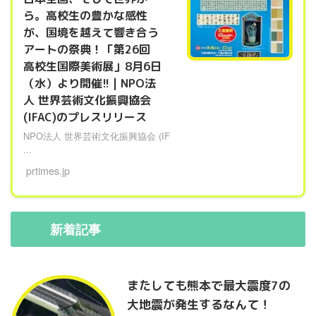
ら。高校生の豊かな感性
が、国境を越えて響き合う
アートの祭典！「第26回
高校生国際美術展」8月6日
（水）より開催!! | NPO法
人 世界芸術文化振興協会
(IFAC)のプレスリリース
NPO法人 世界芸術文化振興協会 (IF
...
prtimes.jp
新着
記事
またしても熊本で最大震度7の
大地震が発生するなんて！