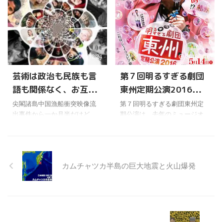
死にそうなほど面白かった、
と言われるだけのことはあっ
個展」を見てきた。 う〜ん、
代表する画家と言われてい
過去最高だったと言っていた
て、見たことのない ...
去年よりもすごくなってい
る。 ワールドメイトで、深見
...
た。 去年もホントに人間が描
東州先生のお話にも時々出て
ける絵じゃないと思ったけど
くるから、名前だけはよく知
ね。 新境地が開かれたよう
っているけどね。 ちなみに作
2010/12/24
2016/5/16
な、斬新で唸らせる作品に圧
品は、こういう感じのよう
倒された記憶が残っているか
だ。 こういう作品を見る
芸術は政治も民族も言
第７回明るすぎる劇団
ら。 どんな絵だったかも覚え
と、深見東州先生の絵画作品
語も関係なく、お互い
東州定期公演2016を見
ているけどね。でも今年の絵
の一部は、マティスにも通じ
は、それとはまた違う新境地
るものがあるのかなと思っ
理解しあえるものなん
てきた
尖閣諸島中国漁船衝突映像流
第７回明るすぎる劇団東州定
を開かれているように感じ
た。 でも色彩の鮮やかさ、色
出事件から一か月半だけど、
期公演は、去年のミュージオ
だよね
た。 逆に去年のような強烈な
の組み合わせの大胆さ、意外
一時は英雄視された投稿者の
モから、またガラッと違う展
インパクトのある作品は減っ
性では、深見東州先生の作品
保安官への擁護熱もすっかり
開の公演になっていた。 「残
ていて、それに代わってナチ
が上回っている感じがするけ
冷めてきた感じだよね。 ま
酷な天使のナットウキナー
ュラルななか ...
ど ...
あ、あのまま盛り上がってい
ゼ」と「へそ」という２つの
カムチャツカ半島の巨大地震と火山爆発
たら、日本のナショナリズム
長めの公演と、深見東州先生
が危険水域にまで達したかも
の、「甲殻機動隊」というシ
しれないから、これでよかっ
リーズのパントマイムが、今
たのかもしれない。(￣—￣) 将
回演じられた。 まず、今回は
来、再びの日中戦争の火種に
タイトルが事前に発表されて
なったら大変だからね。 でも
いたから、自分も含めていろ