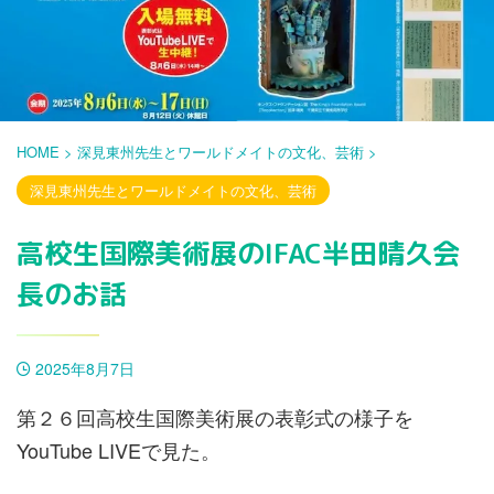
HOME
>
深見東州先生とワールドメイトの文化、芸術
>
深見東州先生とワールドメイトの文化、芸術
高校生国際美術展のIFAC半田晴久会
長のお話
2025年8月7日
第２６回高校生国際美術展の表彰式の様子を
YouTube LIVEで見た。