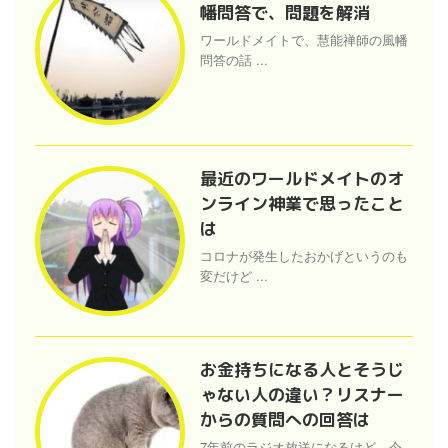
幡問答で、問題を解消
ワールドメイトで、慧能禅師の風幡
問答の話 ...
最近のワールドメイトのオ
ンライン神業で思ったこと
は
コロナが発生したおかげというのも
変だけど ...
お金持ちになる人とそうじ
ゃない人の違い？リスナー
からの質問への回答は
7年前のラジオ放送になるけど、今