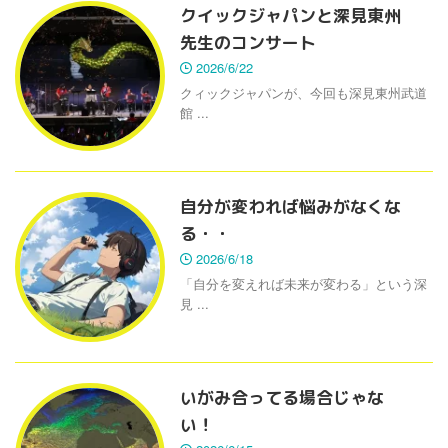
クイックジャパンと深見東州
先生のコンサート
2026/6/22
クィックジャパンが、今回も深見東州武道
館 ...
自分が変われば悩みがなくな
る・・
2026/6/18
「自分を変えれば未来が変わる」という深
見 ...
いがみ合ってる場合じゃな
い！