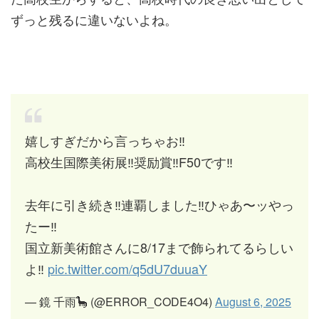
ずっと残るに違いないよね。
嬉しすぎだから言っちゃお‼️
高校生国際美術展‼️奨励賞‼️F50です‼️
去年に引き続き‼️連覇しました‼️ひゃあ〜ッやっ
たー‼️
国立新美術館さんに8/17まで飾られてるらしい
よ‼️
pic.twitter.com/q5dU7duuaY
— 鏡 千雨🦕 (@ERROR_CODE4O4)
August 6, 2025