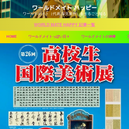
ワールドメイト ハッピー
ワールドメイト（代表 深見東州）をまるごと知る
WORLD MATE HAPPY 記事一覧
HOME
ワールドメイトっぽい日々
ワールドメイトの神事