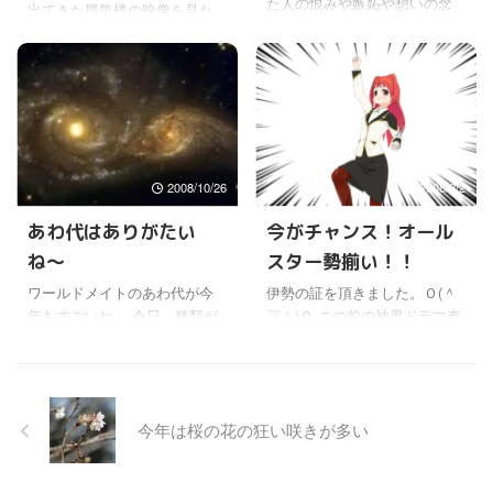
た人の恨みや嫉妬や想いの念
たしかに、職場や実家の禊祓
出てきた蜃気楼の映像を見た
霊障がでてくるよね。 それは
が、相手の人間に及ぼす影響
いをするために、この大神域
けど、へええ〜と言うぐら
一生かけても出てこないよう
の大きさを改めて感じた。 (￣
が存在するわけではないから
い、面白い映像だった。 氷見
なものも出てきたりして。 ...
〰￣) 普段それほど気に掛けな
ね。 鳴門の神様の願いを思え
の神事会場の海岸から、正面
いから、今のこれが普通の状
ば、もっと、原発事故で苦し
の立山連峰を望むところに出
態だと思っているからね〜。
む人々を ...
ていたらしい。 もちろんビル
ふつう生霊をもらうとやる気
なんかあるはずない海上に、
がなくなったり、いらいらし
なぜか高層ビル群が並んで立
たり、調子が悪くなるという
2008/10/26
2008/2/2
っているように見えた。 上海
が、意外と気がつかない人は
かドバイの街並みを船から見
あわ代はありがたい
今がチャンス！オール
気がつかないみたいだ。 証コ
ているような光景だったね。
ミックを読んでいて、生霊祓
ね〜
スター勢揃い！！
こんな蜃気楼が、この時期に
いの霊璽や形代を書いた直後
出るのは、氷見でも大変珍し
ワールドメイトのあわ代が今
伊勢の証を頂きました。Ｏ(＾
にあまりに元気になるんで、
いそうだ。 しかも、端のビル
年もすごいね。 今日、種類が
▽＾)Ｏ この前の神界ドラマ奉
実は生霊だったことに気づく
がだんだん真中に移動してい
かなり増えたから、どれ申し
納神事の証に間違いないと思
パターンが多いのでも、その
き、逆の端っこに行って消え
込むかちょっと迷ったけど
うけど、確か良い事がおき続
ことがわかる。 ...
たりしていた。 蜃気楼って動
ね。 (￣∇￣;) 今書いて、申し
けると書いてあったんだよ
くんだね。初めて知った。 し
込み終わったんだけど、すご
ね。 実は先月の中旬頃から、
かも ...
今年は桜の花の狂い咲きが多い
いすっきりした。 ┌(￣◇
会社でみんな困ってる事がひ
￣；)┐ さっき書く前までは、
とつあって、直接関係ない部
なんか気分が悪くて、情緒不
の話だったのが、こっちまで