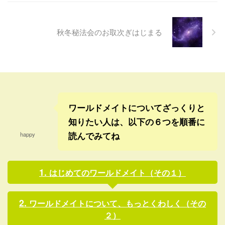
安的気味だったけどね。 新し
最近それがストレスになりだ
く出たあわ白を書けば、おそ
して、なんとかしてほしい
らくすっきりすると思ったけ
わ！ほんとにたまらんわ！！
秋冬秘法会のお取次ぎはじまる
ど、ほんとうに一瞬で変わっ
と思うことがあったわ
てしまった・・・。(￣コ￣;)
け。・゜゜・(≧д≦)・゜゜・ そ
この気分は、あわ代書いた人
うするとね、昨日なんだけ
にしかわからないだろうけど
ど、特によく事情を知らない
ね。 周りで書いていた人も、
はずの社長の意向で、急に問
同じこと言う人が今年はやけ
題の中心だった人が長期出張
に多い気がするし。 ...
になったんだね。＼(-o-)／ そ
ワールドメイトについてざっくりと
れも ...
知りたい人は、以下の６つを順番に
読んでみてね
happy
はじめてのワールドメイト（その１）
ワールドメイトについて、もっとくわしく（その
２）