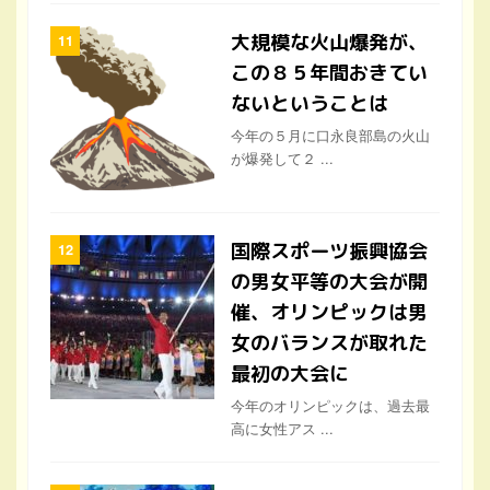
ないということは
今年の５月に口永良部島の火山
が爆発して２ ...
国際スポーツ振興協会
の男女平等の大会が開
催、オリンピックは男
女のバランスが取れた
最初の大会に
今年のオリンピックは、過去最
高に女性アス ...
地球の限界って、迫っ
ている！？
ただでさえ活発化した秋雨前線
のために、2 ...