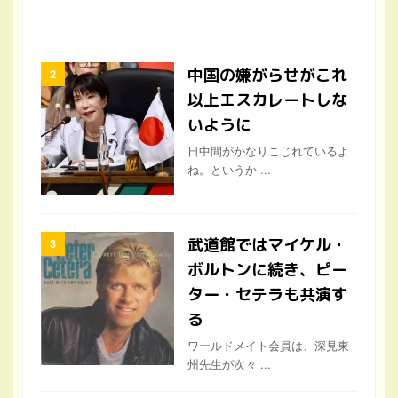
以上エスカレートしな
いように
日中間がかなりこじれているよ
ね。というか ...
武道館ではマイケル・
ボルトンに続き、ピー
ター・セテラも共演す
る
ワールドメイト会員は、深見東
州先生が次々 ...
クイックジャパンと深
見東州先生のコンサー
ト