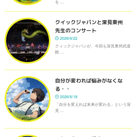
を ...
クイックジャパンと深見東州
先生のコンサート
2026/6/22
クィックジャパンが、今回も深見東州武道
館 ...
自分が変われば悩みがなくな
る・・
2026/6/18
「自分を変えれば未来が変わる」という深
見 ...