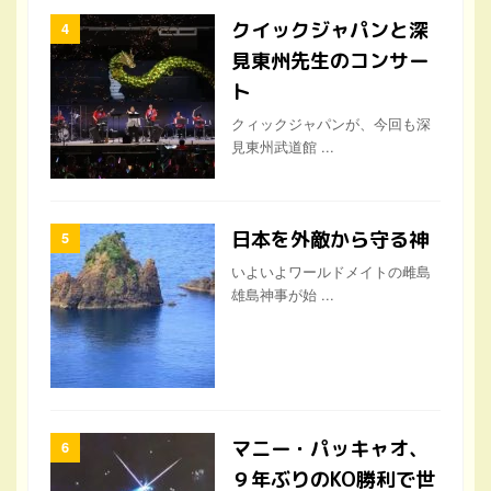
クィックジャパンが、今回も深
見東州武道館 ...
日本を外敵から守る神
いよいよワールドメイトの雌島
雄島神事が始 ...
マニー・パッキャオ、
９年ぶりのKO勝利で世
界王座に返り咲く
７月は、世界中でスポーツのビ
ッグゲームが ...