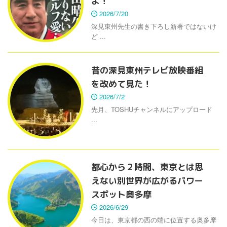
よ！
2026/7/20
深見東州先生の書き下ろし新著ではないけ
ど ...
昔の深見東州テレビ放映番組
を改めて見た！
2026/7/2
先月、TOSHUチャンネルにアップロード
...
都心から２時間、東京とは思
えない別世界が広がるパワー
スポット奥多摩
2026/6/29
今日は、東京都の西の端に位置する奥多摩