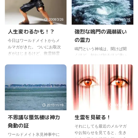
2008/3/26
2011/5/16
人生変わるかも！？
強烈な鳴門の渦潮祓い
の霊力
今日はワールドメイトからメ
ルマガがきた。 ついにお取次
鳴門という神域は、聞けば聞
ぎがはじまるけど、救霊師霊
くほど、知れば知るほど凄い
力テストからはじまるそう
ところなんだなと思った。 い
だ。 よかったね〜。今度延期
ろんな過去の歴史があって、
になったらどうしようと思う
そして天体からのパイプが降
人もいただろうから安心し
りていて、今の鳴門の神域が
た、これで。救霊師に発願し
あるんだよね。 今回、ワール
てた人は喜ぶだろうな〜。 つ
ドメイト鳴門神事のアワ代の
いに待望の救霊師になれる時
証が凄いもんだから、ついつ
が近づいているから。(￣∀￣;)
2010/11/19
2008/12/17
いそのような渦潮の祓いの霊
それにしても救霊師の霊力テ
力にばかり気持ちが言って、
不思議な蜃気楼は神力
生霊を見破る！
ストはかけがえのないものだ
肝心の鳴門の本当の働き、真
からね。(￣—￣;) 深見先生と
発動の証
それにしても最近のメルマガ
の意味などに、心が向かって
すぐ近くで数日間一緒にやる
やお知らせを見てると、生き
なかったことを指摘された。
ワールドメイト氷見神事中に
わけだから、かなりいろんな