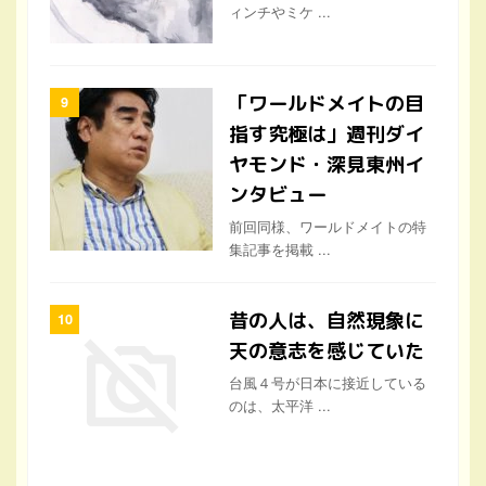
「ワールドメイトの目
指す究極は」週刊ダイ
ヤモンド・深見東州イ
ンタビュー
前回同様、ワールドメイトの特
集記事を掲載 ...
昔の人は、自然現象に
天の意志を感じていた
台風４号が日本に接近している
のは、太平洋 ...
大規模な火山爆発が、
この８５年間おきてい