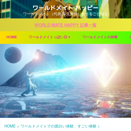
ワールドメイト ハッピー
ワールドメイト（代表 深見東州）をまるごと知る
WORLD MATE HAPPY 記事一覧
HOME
ワールドメイトっぽい日々
ワールドメイトの神事
HOME
>
ワールドメイトでの面白い体験、すごい体験
>