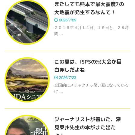
またしても熊本で最大震度7の
大地震が発生するなんて！
2026/7/29
２０１６年４月１４日、１６日と、２８時
間 ...
この夏は、ISPSの冠大会が目
白押しだよね
2026/7/23
全国的にメチャクチャ暑い夏になっている
け ...
ジャーナリストが書いた、深
見東州先生の本がまた出た