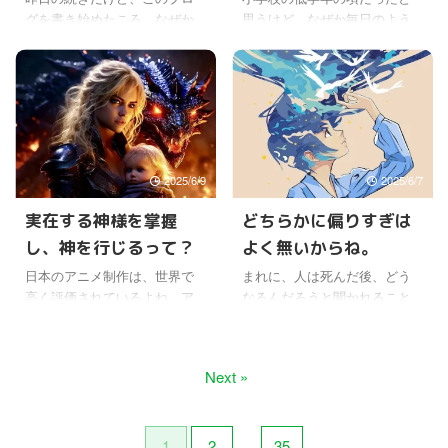
ね。 ワールドメイトに入会す
と、隣で走っていた友人が撃
グを書き始めたころ、なぜか
思うけど、なぜか毎日のよう
ると、お盆の意味について
たれて倒れていた。 怖いとい
元会員と称する人たちから、
に寝ると天国のような世の中
も、詳しく知るようになっ
う気持ちと同時に、涙が溢れ
ずいぶんと嫌がらせのような
を夢想していた。 天国という
た。 そして小学校低学年の頃
て止まらなかったことを思い
ことを書かれたことがある。
言葉の意味もよくわかってな
まで、小児 ...
出す。 【終戦の日･戦後80年】
知ってはいたけど、知らない
かったけど、とにかくハッピ
...
ふりして無視していたけど
ーな暮らしをみんながしてい
ね。 最近は、参議院選挙が近
る、そんな世界のことが寝る
いせいか、ネットでは支持し
頃になると出てくるようにな
2025/6/9
2025/6/7
ない政党や政治家への攻撃的
った。 ワールドメイトに入会
な発言をする人が多いよね。
してからは、同じようなこと
実在する神様を掌握
どちらかに偏りすぎは
理性的にまともなことを書い
を思っていた人が、周りにも
し、神を行じるって？
よく無いからね。
ている人もいるけど、ほとん
けっこういたことに気がつい
ど聞く耳を持たない感じの人
た。 それで、あの夢想してい
日本のアニメ制作は、世界で
まれに、人は死んだ後、どう
も多い。 発言の自由を盾に、
た世界って、ワールドメイト
高く評価されているよね。ア
なるんだろうと聞かれること
嘘でもなんでも書く人や、あ
の神仕組みと同じようなもの
ニメの沼にハマると、もう普
がある。聞かれたというよ
るいはちょっとした事実を元
かもと思った。 神様の存在も
通の実写ドラマや映画よりも
り、その人は死んだら無にな
に、誇大妄想を膨らませて書
わかってなかった頃だけど、
いいなと思えるほどに。 ジャ
ると思っていて、存在が消え
Next »
く人とか、政治のことになる
それでも、未来はそんな理想
ンルが違うからそもそも比較
るということを言いたいだけ
と、一部の ...
的な世界 ...
は無理だけど、声優さんのレ
なんだけど。 でも、無とはど
ベルも高くて、ドラマを演じ
ういうことなの？ たとえば
る日本の俳優さんの演技が物
今、いろいろ思ったり感じた
1
2
…
35