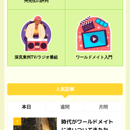
州先生の評判
深見東州TV/ラジオ番組
ワールドメイト入門
人気記事
本日
週間
月間
時代がワールドメイト
に追いついてきたか