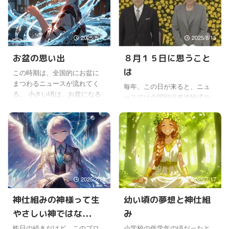
には ...
驚きはないけどね。 ただ、ま
るのはほぼ間違いないと思う
さか公共のテレビで漏れるな
けど。 総裁選に関しては、立
んて、そのことにびっくりし
候補者同士よりも各支持者の
2025/8/17
2025/8/15
たけど。 【全文】「支持率下
間での熱烈な意見のぶつかり
げてやる」発言は時事通信社
あいのほうが激しかったけど
お盆の思い出
８月１５日に思うこと
の男性カメラマン、同社が発
ね。 誰がなったとしても、反
は
この時期は、全国的にお盆に
表し本人に厳重注意 #高市早苗
対勢力から足を引っ張られる
まつわるニュースが流れてく
https://t.co/JJaOASWCU3— 日
ことになるだろうから、政治
毎年、この日が来ると、ニュ
る。 小さい頃は、お盆になる
刊スポーツ (@nikkansports)
家も大変だよね。 政治家にな
ースでは全国戦没者追悼式の
と、親戚縁者がみな祖父や祖
October 9, 2025 なぜかふと思
ろうという人の気が知れない
様子がながれてくる 時々ふっ
母のいる家に集まっていたけ
ったのは ...
と思うこともあるけど、誰か
と思い返すのは、小さい頃か
どね。 祖父母が亡くなると、
が政治家になって、舵取りを
ら、よく戦争の話を身内や親
だんだんそんな機会もなくな
してもらわないといけないか
戚から聞かされていたなと。
っていった。 おばあちゃんが
ら。 だ ...
一番怖かった話は、今でも克
亡くなった時は、すごく悲し
明に覚えているけど、女学校
かったけど、初盆のときに部
の友人と2人で帰宅途中、空襲
屋の中におばあちゃんが居た
2025/7/18
2025/7/17
警報が鳴り、走って逃げたけ
のを見たと母親が言った。 お
ど、執拗に戦闘機が一機追い
神仕組みの神様って生
幼い頃の夢想と神仕組
盆だから、やっぱり家に帰っ
かけてきたみたいで、至近距
てきたのかなと、それほど不
やさしい神ではな
み
離から機銃掃射され、道端に
思議には思わなかったけど
倒れたという話。 顔を上げる
い！？
昨日の続きだけど、このブロ
小学校の低学年の頃だったと