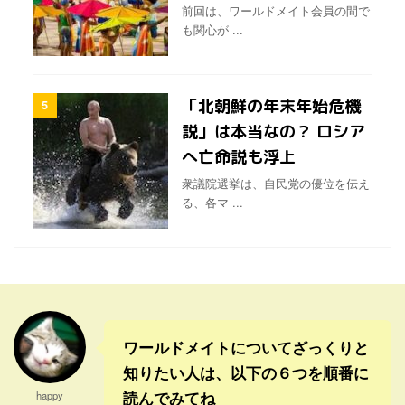
前回は、ワールドメイト会員の間で
も関心が ...
「北朝鮮の年末年始危機
説」は本当なの？ ロシア
へ亡命説も浮上
衆議院選挙は、自民党の優位を伝え
る、各マ ...
ワールドメイトについてざっくりと
知りたい人は、以下の６つを順番に
読んでみてね
happy