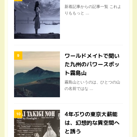
新着記事からの記事一覧 これよ
りももっと ...
ワールドメイトで聞い
た九州のパワースポッ
ト霧島山
霧島山というのは、ひとつの山
の名前ではな ...
4年ぶりの東京大薪能
は、幻想的な異空間へ
と誘う