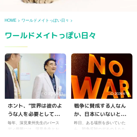
HOME
>
ワールドメイトっぽい日々
>
ワールドメイトっぽい日々
2026/6/23
2026/4/19
ホント、”世界は彼のよ
戦争に賛成する人なん
うな人を必要としてい
か、日本にいないと思
る” なんだよね
うけど
毎年、深見東州先生のバース
昨日、ある場所を歩いていた
ディ個展には、深見先生とお
ら、戦争反対のデモの人たち
付き合いがある、友人、知
がたくさんいて、ビラを配っ