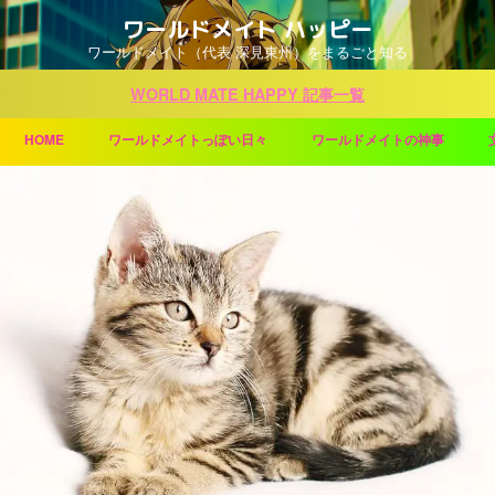
ワールドメイト ハッピー
ワールドメイト（代表 深見東州）をまるごと知る
WORLD MATE HAPPY 記事一覧
HOME
ワールドメイトっぽい日々
ワールドメイトの神事