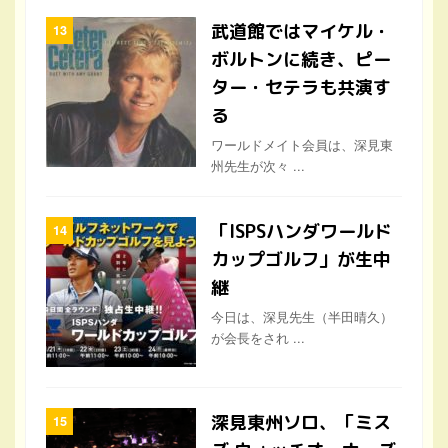
武道館ではマイケル・
ボルトンに続き、ピー
ター・セテラも共演す
る
ワールドメイト会員は、深見東
州先生が次々 ...
「ISPSハンダワールド
カップゴルフ」が生中
継
今日は、深見先生（半田晴久）
が会長をされ ...
深見東州ソロ、「ミス