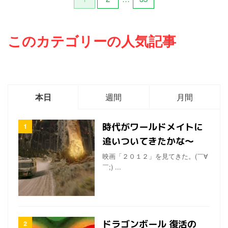
足りなく思えることもある。
りする意識も心も何もなくな
今日はアニメについて語りた
るってことだとしたら、それ
いわけではなくて、アニメで
って怖くないの？と聞いてみ
このカテゴリーの人気記事
も実写映画でも、素晴らしい
た。 怖い気もするけど、考え
ものは、どちらも好きだけど
てもわからないから、その人
ね。 そんな素晴らしいアニメ
は深く考えないようにしてい
や映画でも、たとえば鑑賞す
るそうだ。 当然、神様の存在
る直前のカップルがケンカを
も否定するし、要するにこの
してしまったら、せっかくの
世的に見えているものしか信
本日
週間
月間
感動的な映画だったとして
じない派だよね。 でも、電波
も、気になっ ...
とか、粒子 ...
時代がワールドメイトに
追いついてきたかな〜
映画「２０１２」を見てきた。(￣∀
￣;) ...
ドラゴンボール 復活の