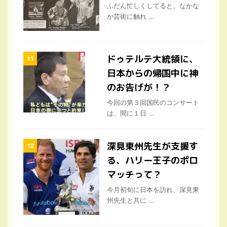
ふだん忙しくしてると、なかな
か芸術に触れ ...
ドゥテルテ大統領に、
日本からの帰国中に神
のお告げが！？
今回の第３回国民のコンサート
は、間に１日 ...
深見東州先生が支援す
る、ハリー王子のポロ
マッチって？
今月初旬に日本を訪れ、深見東
州先生と共に ...