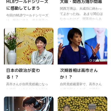
MLBワールドシリーズ
大阪・関西万博が閉幕
何が本音なのか、どんな行動
ってはまるで神風が吹いたよ
に感動してしまう
関西万博は、大成功に終わっ
に出るのか、分かりづらいか
うな、予想を遥かに上回る結
てよかったね。 あまり関心は
ら油断はできないけどね。 と
果だったのかがわかるよね。
今回のMLBワールドシリーズ
なかったけど、開幕前からあ
りあえず、日本への無理難題
真偽不明だけど、ネット対策
は、歴史に残る、過去最高の
まりに批判にされされていた
を押し込んでくることはなか
に莫大な資金をかけたとい
大熱戦だったと言われている
から、大丈夫かなと逆に心配
ったので、まずはホットし
う、批判もあったけどね。 そ
よね。 中でも山本由伸投手の
になった。 昨年の３月は、万
た。 日米首脳会談「高市首相
の良し悪しはともかく、ネッ
大舞台での圧倒的な投球術と
博会場の夢の島に隣接する島
の大きな得点」 米有識者の
トに疎い高齢者の人たちです
献身的な姿勢に、米国でも日
で、「深見東州バースデー個
見方htt ...
ら ...
本でも信じられないという高
展」が初めて関西で開催され
評価で持ちきりだよね。 第７
たけどね。 オープニングの深
戦はライブで観ていたけど、
見東州先生の挨拶では、万博
2025/10/12
2025/10/4
あれほど感動的で、最後の最
会場のすぐそばの開催という
後までハラハラする試合を観
日本の政治が変わ
次期首相は高市さん
ことで、今回はここしか会場
たのは、初めての気がする。
がなかったことや、万博を応
る！？
か！？
まぁ、そこまで野球を見てき
援してますと、話されていた
たわけではないから、知らな
高市さんが自民党総裁になっ
自民党総裁選挙で、高市さん
と思うけど。 あの頃は、開催
いだけなんだろうけど。 ９回
た途端、いろんなことが起き
が進次郎さんを破って勝利し
さえ危ぶむ声があったし、縮
裏、ドジャースは一点でも失
てるよね。 時事通信のカメラ
た。 少数与党だから、総裁イ
小開催にするべきとの声も出
えば負けという場面で、野手
マンのあの発言は、メディア
コール首相ではないけれど、
ていた。 それが、いざ始まっ
のファインプレーもあって山
の高市さんに対するスタンス
次期首相に一番近いところに
てみる ...
本は踏ん張った。 しかも前日
をよく表現していて、特別な
いるよね。というか首相にな