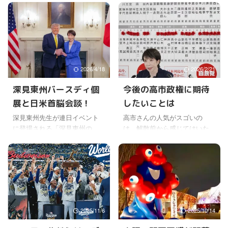
人、なんらかの関係ある人た
ている人もいた。 夜は、まだ
ちがたくさん訪れる。 その人
少し冷えるのにご苦労さんだ
たちは、別に深見先生に来て
なと思いながら、でも、なん
ほしいと頼まれて無理して来
か違うよなという気持ちにな
たわけでもなく、案内文を見
ってしまった。 日本人に、あ
て、ふだん、お世話になって
なたは戦争に反対か、それと
2026/4/18
2026/2/21
いる深見先生の誕生日だか
も戦争に賛成かと聞けば、ほ
ら、ぜひお祝いしたいと思っ
ぼ100%戦争には反対と思うに
深見東州バースディ個
今後の高市政権に期待
て来るようだ。あと、深見先
決まっているよね。 日本政府
展と日米首脳会談！
したいことは
生の絵画を見たい、話を聞き
が、明らかに戦争しかけそう
たいから行ってみようと、思
になっているとか、そんな兆
深見東州先生が連日イベント
高市さんの人気がスゴいの
う人もいる。 能楽や音楽、美
候は微塵もないし、それを望
に登場される「深見東州の、
は、解散前から感じてはいた
術系の人たち、時計関係、福
んでいる国民も政治家もいな
海辺のビックリ個展！」が、
けど。 それにしてもあそこま
祉関係とか、いろんな分野の
いのに、日本国内で、日本人
絶賛開催中だけどね。 実はそ
で選挙で勝つなんて、自民党
人たちと繋がりをもたれてい
に向かって戦争に反対してく
の間に、日米首脳会談が行わ
ですら思ってなかったよね。
るからね。 中には、義理を通
ださいと言われてもね。 どう
れていた。ニュースで少し見
比例名簿が足りないせいで自
すために来る人 ...
も、 ...
たけど、専門家の意見として
民党は316議席止まりになった
は、高市さんの訪米は大成功
けど、本当は330議席まで当選
だったという見方が多いみた
していたらしいから。 それで
2025/11/6
2025/10/14
いだよね。 トランプ大統領の
も単独で３分の２議席以上、
発言はコロコロ変わったり、
過去最高という、自民党にと