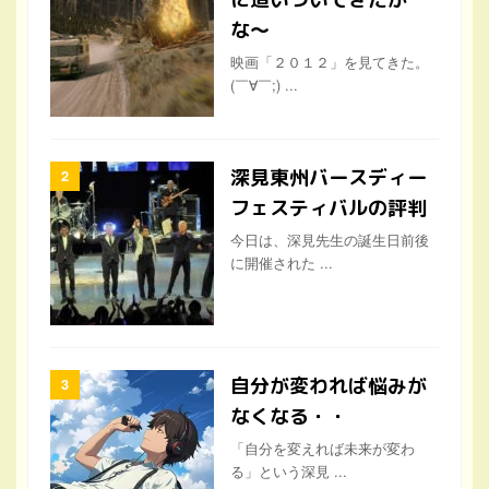
な〜
映画「２０１２」を見てきた。
(￣∀￣;) ...
深見東州バースディー
フェスティバルの評判
今日は、深見先生の誕生日前後
に開催された ...
自分が変われば悩みが
なくなる・・
「自分を変えれば未来が変わ
る」という深見 ...