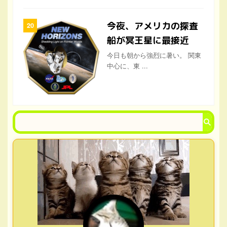
今夜、アメリカの探査
船が冥王星に最接近
今日も朝から強烈に暑い。 関東
中心に、東 ...