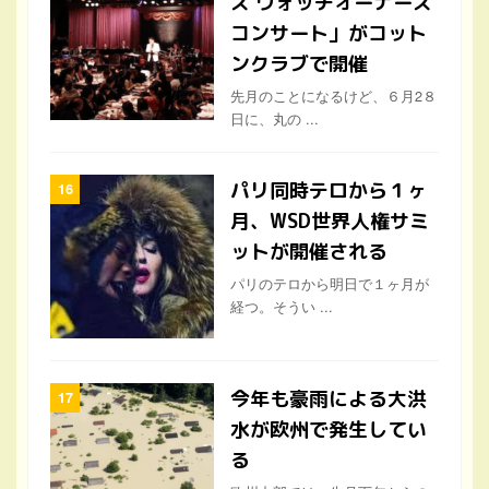
ズ ウォッチオーナーズ
コンサート」がコット
ンクラブで開催
先月のことになるけど、６月2８
日に、丸の ...
パリ同時テロから１ヶ
月、WSD世界人権サミ
ットが開催される
パリのテロから明日で１ヶ月が
経つ。そうい ...
今年も豪雨による大洪
水が欧州で発生してい
る