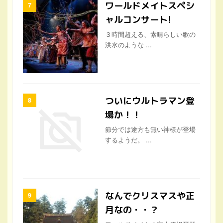
ついにウルトラマン登
場か！！
節分では途方も無い神様が登場
するようだ。 ...
なんでクリスマスや正
月なの・・？
ワールドメイトの富士箱根琵琶
湖神業は、い ...