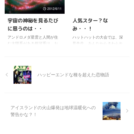
ような氷は溶けても、あんま
（新型ウイルスの流行が）こ
2012/6/11
2010/2/17
り、上昇にはつながらないと
の国で起きるかどうかではな
いうのは、理科の実験かなん
く、いつ起きるかだ」と述べ
宇宙の神秘を見るたび
人気スター？な
かでも、昔習ったような気が
ていた。また、「日常生活へ
に思うのは・・
み・・！
するけどね。 問題は南極大陸
の影響は深刻なものになるだ
とか、グリーンランドのよう
ろう」と付け加えたそうだ。
アンドロメダ星雲と人間が住
ハットハットの大会では、深
な、氷河はどうなるんだろ
アメリカのように、もっとも
む太陽系がある銀河系は、お
見先生、みんなからさわられ
う。 陸地の上に乗っかってい
厳しい渡航制限を課している
よそ４０億年後には衝突して
てしまったらしい。 （⌒〜
る氷や雪が融ければ、もちろ
国でも、感染の拡大はもはや
合体していくそうだ。 あまり
⌒） なんか芸能人のような感
ん上昇するのはわかりきった
防げないと見ているようだ。
に先のことなので、どうでも
じだよね〜。 おすもうさん
ことじゃないのかな。 この人
【米CDC「パンデミッ ...
いい話かもしれないけどね。
も、花道を歩くときに触られ
はもしか ...
ハッピーエンドな種を超えた恋物語
これがNASAが発表した、その
たりするけど、そういうのり
合成写真 それにしても、ぶ
なのかな〜きっと。(⌒。⌒)y
つかることを科学で予測計算
深見先生はカリスマ的と言う
できるだけでも、すごいこと
より、きどらず気さくな方な
だなと思う。 人間の知恵は、
ので、そういう目に遭われる
少しづつ宇宙の神秘に迫って
のかもね〜。 宗教団体の教組
アイスランドの火山爆発は地球温暖化への
いるんだろうね。 とはいって
を見る目とは思えない、人気
警告かな？！
もアンドロメダ星雲と銀河系
スターという感じなんだろ
の衝突を回避させるとかは、
う。 料理もおいしくて、足り
たとえ４０億年後でもできる
なくなったらしくて、急遽、