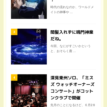
間髪入れずに鳴門神業
だね。
今回、なにがすごいかという
と、おそらく鹿 ...
深見東州ソロ、「ミス
ズ ウォッチオーナーズ
コンサート」がコット
ンクラブで開催
先月のことになるけど、６月2８
日に、丸の ...
アメリカが恐れるの