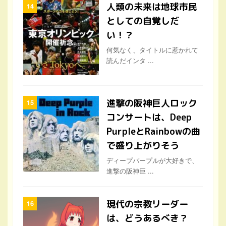
何気なく、タイトルに惹かれて
読んだインタ ...
進撃の阪神巨人ロック
コンサートは、Deep
PurpleとRainbowの曲
で盛り上がりそう
ディープパープルが大好きで、
進撃の阪神巨 ...
現代の宗教リーダー
は、どうあるべき？
１月早々から、景気回復を期待
させるニュー ...