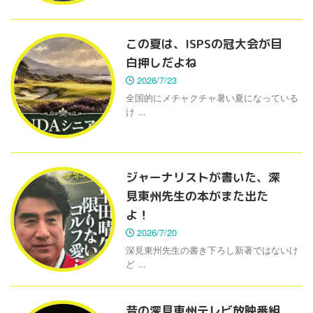
この夏は、ISPSの冠大会が目
白押しだよね
2026/7/23
全国的にメチャクチャ暑い夏になっている
け ...
ジャーナリストが書いた、深
見東州先生の本がまた出た
よ！
2026/7/20
深見東州先生の書き下ろし新著ではないけ
ど ...
昔の深見東州テレビ放映番組