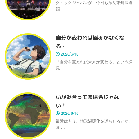
クィックジャパンが、今回も深見東州武道
館 ...
自分が変われば悩みがなくな
る・・
2026/6/18
「自分を変えれば未来が変わる」という深
見 ...
いがみ合ってる場合じゃな
い！
2026/6/15
最近はもう、地球温暖化を遅らせるとか、
ま ...