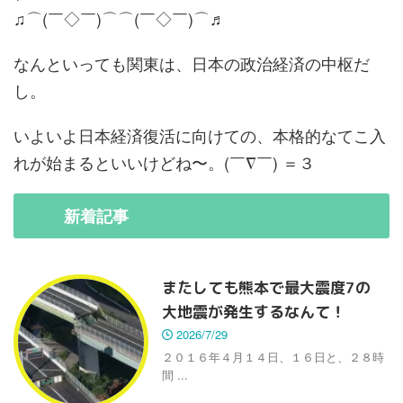
♫⌒(￣◇￣)⌒⌒(￣◇￣)⌒♬
なんといっても関東は、日本の政治経済の中枢だ
し。
いよいよ日本経済復活に向けての、本格的なてこ入
れが始まるといいけどね〜。(￣∇￣) ＝３
新着
記事
またしても熊本で最大震度7の
大地震が発生するなんて！
2026/7/29
２０１６年４月１４日、１６日と、２８時
間 ...