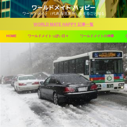
ワールドメイト ハッピー
ワールドメイト（代表 深見東州）をまるごと知る
WORLD MATE HAPPY 記事一覧
HOME
ワールドメイトっぽい日々
ワールドメイトの神事