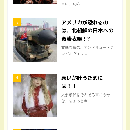
は、北朝鮮の日本への
奇襲攻撃 !？
文藝春秋の、アンドリュー・ク
レピネヴィッ ...
願いが叶うために
は！！
人形形代をそろそろ書こうか
な。ちょっと今 ...
ワールドメイトスペシ
ャルコンサート!
３時間超える、素晴らしい歌の
洪水のような ...