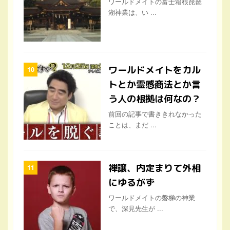
ワールドメイトをカル
トとか霊感商法とか言
う人の根拠は何なの？
前回の記事で書ききれなかった
ことは、まだ ...
禅譲、内定まりて外相
にゆるがず
ワールドメイトの磐梯の神業
で、深見先生が ...
ユン・ピョウやドニ