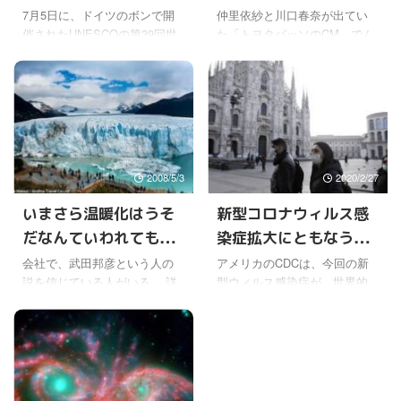
えてきたけど
7月5日に、ドイツのボンで開
仲里依紗と川口春奈が出てい
催されたUNESCOの第39回世
た「トヨタパッソのCM、でん
界遺産委員会で、「明治日本
でらりゅうば篇」を、初めて
の産業革命遺産」の世界文化
動画で見てみた。 長崎の方便
遺産登録が決定した。 もちろ
で詠われた、なかなかユニー
んワールドメイト総本部の近
クな歌詞の、言葉遊びのよう
くにある、韮山反射炉を含ん
なかわいい歌だよね。 仲里依
でいる。 富士山も世界遺産に
紗 川口春奈 CM パッソ トヨタ
なったことだし、最近ワール
でんでらりゅうば篇 ワールド
2008/5/3
2020/2/27
ドメイト総本部の近辺は忙し
メイトで今年３月に行われた
くなってきたようだ。 富士山
一回目の霧島神業の時に、こ
いまさら温暖化はうそ
新型コロナウィルス感
は、もともとワールドメイト
の歌のことが出ていたけど、
だなんていわれても
染症拡大にともなう影
総本部からも普通に遥拝でき
霧島の神業とも関係があった
るけどね。 ワールドメイトの
ようだ。 神様が出て来れるも
ね〜！
響はどこまで！！
会社で、武田邦彦という人の
アメリカのCDCは、今回の新
皇大神御社の拝殿に向かって
のなら出ていきたいけど、ま
説を信じている人がいる。 詳
型ウィルス感染症が、世界的
参拝すると、富士山に遥拝し
だ出れませんよ、ということ
しくは知らないし、どんなこ
なパンデミックに近づいてい
たことになるように向きが作
を表していたんだろうね。 そ
といっている人なのか、よく
ると明言していた。 アメリカ
られているそうだ。 ワールド
いう ...
知らないんだけどね。でも、
の保健当局の幹部は、「アメ
メイトで ...
温暖化で、海水面は上昇しな
リカ国民に対し、悪い状況に
いといっているらしい。 海水
なると覚悟して備えてほし
の上に浮かんでいる北極海の
い」と話し、「問題はもはや