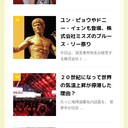
ー・イェンも登場、株
式会社ミスズのブルー
ス・リー祭り
今日は、深見東州先生が経営す
る株式会社ミ ...
２０世紀になって世界
の気温上昇が停滞した
理由？
久々に地球温暖化の話題を。 世
界中が注目 ...
人類の未来は地球市民
としての自覚しだ
い！？