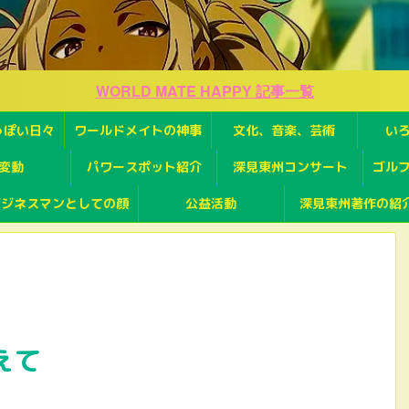
WORLD MATE HAPPY 記事一覧
っぽい日々
ワールドメイトの神事
文化、音楽、芸術
い
変動
パワースポット紹介
深見東州コンサート
ゴル
ビジネスマンとしての顔
公益活動
深見東州著作の紹
えて