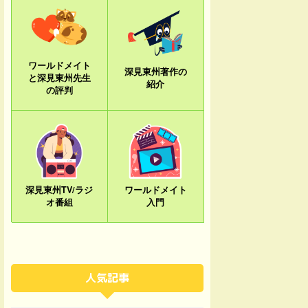
ワールドメイト
深見東州著作の
と深見東州先生
紹介
の評判
深見東州TV/ラジ
ワールドメイト
オ番組
入門
人気記事