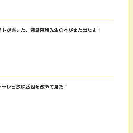
ストが書いた、深見東州先生の本がまた出たよ！
州テレビ放映番組を改めて見た！