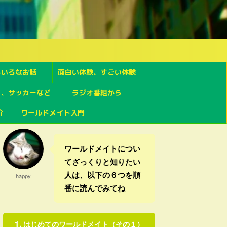
ろいろなお話
面白い体験、すごい体験
フ、サッカーなど
ラジオ番組から
介
ワールドメイト入門
ワールドメイトについ
てざっくりと知りたい
人は、以下の６つを順
happy
番に読んでみてね
はじめてのワールドメイト（その１）