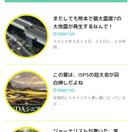
またしても熊本で最大震度7の
大地震が発生するなんて！
2026/7/29
２０１６年４月１４日、１６日と、２８時
間 ...
この夏は、ISPSの冠大会が目
白押しだよね
2026/7/23
全国的にメチャクチャ暑い夏になっている
け ...
ジャーナリストが書いた、深