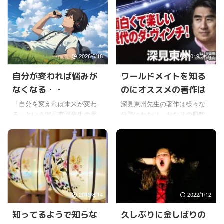
2026/6/18
2019/3/16
自分が変われば悩みが
ワールドメイトを知る
なくなる・・
のにオススメの著作は
「自分を変えれば未来が変わ
深見東州先生の著作は様々な
る」という深見東州先生の著
分野にわたり、かなりの冊数
作がある。 25年前に書かれた
になるから、どれから読んで
本だけど、宗教的な内容は少
よいのか迷う人も多いと思
ないので、宗教や霊的なもの
う。 ここでは、その中でもワ
に関心が無い人にも読んでも
ールドメイトのことを知りた
らいたい本だけどね。 人生の
い、どんな内容なのか知りた
役に立つ内容がたくさんある
いという人のために、宗教
と思うから。 ワールドメイト
的、スピリチュアルな内容の
2019/8/14
2022/1/12
に入会すると、また少し違う
本に絞って紹介してみる。ワ
角度から、自分を変えること
ールドメイトではさらに詳し
知ってるようで知らな
久しぶりに金しばりの
についての、いろいろなお話
く、突っ込んだ話が聞けるけ