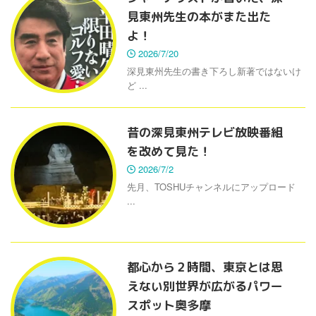
見東州先生の本がまた出た
よ！
2026/7/20
深見東州先生の書き下ろし新著ではないけ
ど ...
昔の深見東州テレビ放映番組
を改めて見た！
2026/7/2
先月、TOSHUチャンネルにアップロード
...
都心から２時間、東京とは思
えない別世界が広がるパワー
スポット奥多摩