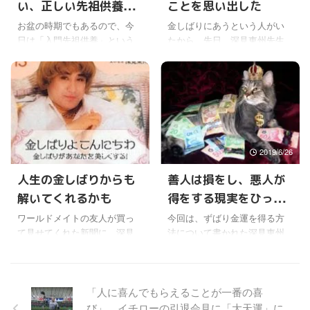
い、正しい先祖供養の
ことを思い出した
が聞けるけどね。 その一つ
ど、まずは著作でその一端に
を、簡単に書いてみような。
触れてみるのもいいかも。 ス
やり方を教えてくれる
お盆の時期でもあるので、今
金しばりにあうという人がい
人には、いろんな悩みが、常
ーパー開運シリーズ まずは深
日は「入門先祖供養」という
たから、先日、深見東州先生
本
につきまとっているよね。た
見東州先生の真骨頂、スピリ
本を紹介しようかな。 こちら
の「金しばりよこんにちは」
とえば結婚のこと。 家庭を持
チュアル系の代表作となるこ
の著者は深見東州先生ではな
という著作を一冊あげた。 そ
てば、家庭の悩みが。また、
の11冊は、スピリチュアル系
く、ワールドメイト内「正し
して久し振りに読んでみた。
子供をどうしようか、という
が苦手な人にも、ぜひ読んで
い先祖供養研究会」というこ
以前もここで書いたけど、深
悩み ...
もらいたい。 ...
とになっている。ただ、内容
見東州先生の著作の中でも、
に関しては、深見東州先生が
とっても大好きな一冊なの
ワールドメイトで話された先
で。 表紙のカバーとサブタイ
2018/11/1
2019/6/26
祖供養の内容がベースになっ
トルの「金しばりがあなたを
ているので、深見先生の著作
美しくする」だけ見ると、な
人生の金しばりからも
善人は損をし、悪人が
のカテゴリーに入れてもいい
んの本なのと思われそうだけ
解いてくれるかも
得をする現実をひっく
のかなと思う。 何かの宗教を
どね。 フランスの女流作家フ
熱心に信仰している人は、そ
ランソワーズ・サガンの処女
り返すには
ワールドメイトの友人が買っ
今回は、ずばり金運を得る方
の宗教で教えてもらった先祖
作「悲しみよこんにちは」
て見せてくれた新聞に、深見
法について書かれた深見東州
供養をやればいいと思うけど
と、内容はなんの関係もない
東州先生著作の「金しばりよ
先生の著作「大金運」を紹
ね。 しかし、日本人の多く
から。 で、そんなに厚い本で
こんにちは」の書評が載って
介。 ただし金運といっても、
は、それほど熱心に何かの宗
はないのに、内容は盛りだく
いたので、今日はそれを紹
正しい金運とそうではない金
教を信仰しているわけでは ...
さんで、まずはタイトルその
介。 この本は、個人的にとて
運があり、その違いは大き
「人に喜んでもらえることが一番の喜
ままに金しば ...
も好きな一冊で、ワールドメ
く、そこが大事なことをまず
び」、イチローの引退会見に「大天運」に