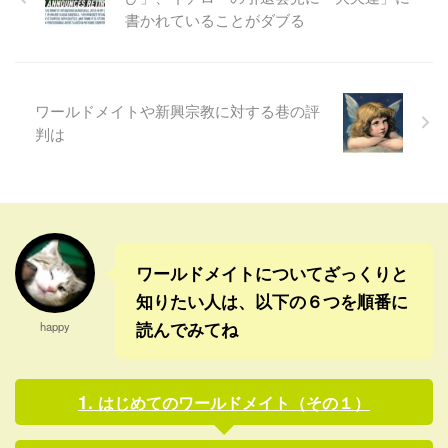
イト会員の中でもすごく評判
説明されている。 だから、単
書かれていることがダブる
が良い。まぁ、どの本も良い
純にお金さえ儲ければ良いと
本ばかりなんだけどね。 20年
言う人には向かないかも。い
以上前の本だけど、いまで
や、本当はそう言う人こそ、
も、時々読むことがある。読
逆に読んだ方がいいのかな。
ワールドメイトや新興宗教に対する巷の評
むと元気と勇気が湧いてくる
正しい金運、本物の金運とい
判は
から、いろいろと悩みがある
うのは神霊界にあり「福寿の
ときなんかに読むと、じわっ
徳」というそうだ。それに対
とやる気が満ちてくる。 中身
して、魔界の金運もあり、こ
はタイトルに反して重厚な内
ちらは金運と同時に不幸もも
容で簡単に説明できないの
たらし、一時的なものでもあ
で、この書評を読んでもらう
るので、偽物の金運と言えそ
として、ちょっ ...
...
ワールドメイトについてざっくりと
知りたい人は、以下の６つを順番に
読んでみてね
happy
はじめてのワールドメイト（その１）