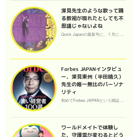
深見先生のような歌って踊
る教祖が現れたとしても不
思議じゃないよね
Quick Japanの最新号に、７月に ...
Forbes JAPANインタビュ
ー、深見東州（半田晴久）
先生の唯一無比のパーソナ
リティ
初めてForbes JAPANという雑誌 ...
ワールドメイトで体験し
た、守護霊が変わるとどう