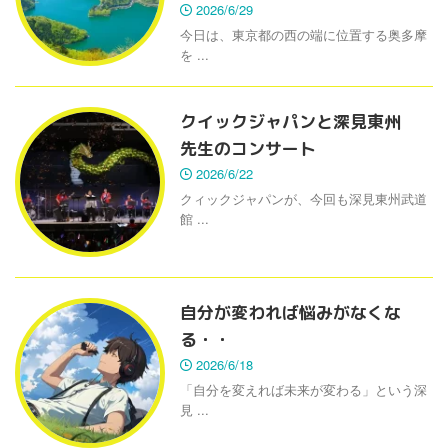
2026/6/29
今日は、東京都の西の端に位置する奥多摩
を ...
クイックジャパンと深見東州
先生のコンサート
2026/6/22
クィックジャパンが、今回も深見東州武道
館 ...
自分が変われば悩みがなくな
る・・
2026/6/18
「自分を変えれば未来が変わる」という深
見 ...