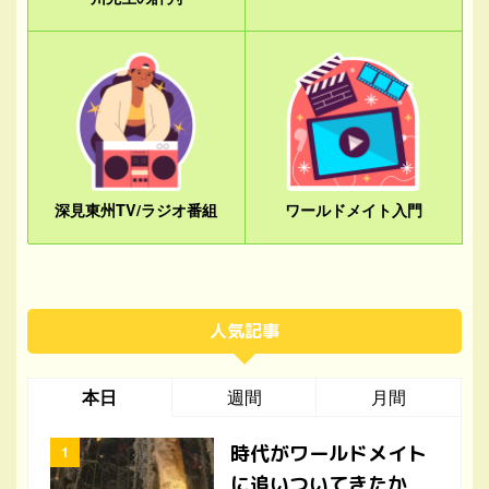
深見東州TV/ラジオ番組
ワールドメイト入門
人気記事
本日
週間
月間
時代がワールドメイト
に追いついてきたか