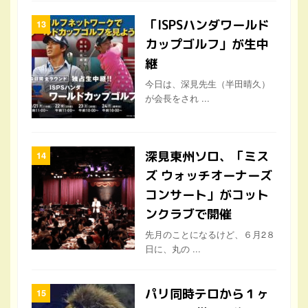
「ISPSハンダワールド
カップゴルフ」が生中
継
今日は、深見先生（半田晴久）
が会長をされ ...
深見東州ソロ、「ミス
ズ ウォッチオーナーズ
コンサート」がコット
ンクラブで開催
先月のことになるけど、６月2８
日に、丸の ...
パリ同時テロから１ヶ