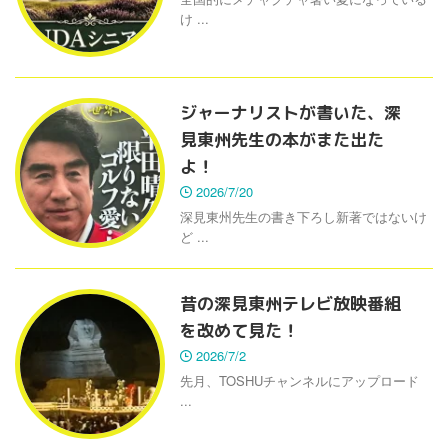
け ...
ジャーナリストが書いた、深
見東州先生の本がまた出た
よ！
2026/7/20
深見東州先生の書き下ろし新著ではないけ
ど ...
昔の深見東州テレビ放映番組
を改めて見た！
2026/7/2
先月、TOSHUチャンネルにアップロード
...