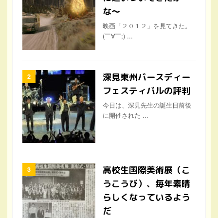
な〜
映画「２０１２」を見てきた。
(￣∀￣;) ...
深見東州バースディー
フェスティバルの評判
今日は、深見先生の誕生日前後
に開催された ...
高校生国際美術展（こ
うこうび）、毎年素晴
らしくなっているよう
だ