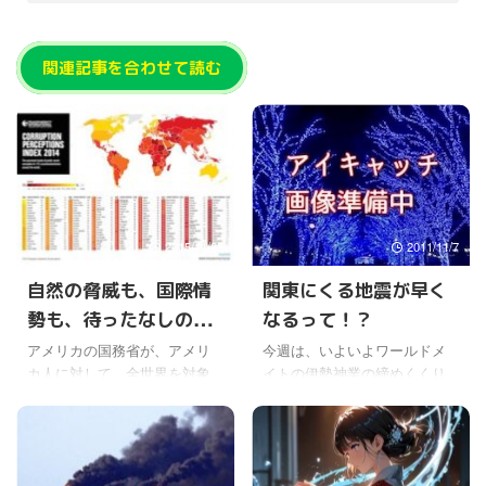
関連記事を合わせて読む
2015/11/25
2011/11/7
自然の脅威も、国際情
関東にくる地震が早く
勢も、待ったなしの問
なるって！？
題をどうするの
アメリカの国務省が、アメリ
今週は、いよいよワールドメ
カ人に対して、全世界を対象
イトの伊勢神業の締めくくり
にした渡航注意勧告を出した
となる神事が氷見で行われ
そうだ。 複数の過激派が、複
る。 ワールドメイトの伊勢大
数の地域でのテロを計画して
神事も、最近は伊勢の地より
いるとの情報があるようなの
も別の場所で行われることが