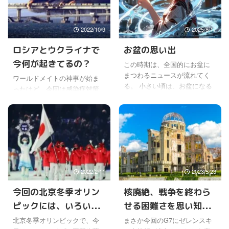
で、何とも物騒なことになっ
多い。 今回は氷見で行われる
てきた。 去年の１２月に、シ
けど、ここには偉大な女神様
ドニーで起きた人質立てこも
がいらっしゃる、もっとも大
2022/10/9
2025/8/17
り事件発生を受けて出して以
切な神域になる。 ところで、
来だそうだ。 でも、今回の方
そのワールドメイトの伊勢神
ロシアとウクライナで
お盆の思い出
が実感として危険性を感じる
事のタイミングに合わせるか
今何が起きてるの？
この時期は、全国的にお盆に
人がはるかに多い気がする。
のように、地震のニュースが
まつわるニュースが流れてく
ベルギーでのテロ情報や、エ
いくつかあった。 まず10月31
ワールドメイトの神事が始ま
る。 小さい頃は、お盆になる
ジプトやチェニジアでもテロ
日に、房総沖でスロー地震と
ったけど、今回は感染症対策
と、親戚縁者がみな祖父や祖
が起きているし、やけに動き
いう、聞きなれない地震がお
として、オンラインや衛星放
母のいる家に集まっていたけ
が活発化しているのが心配
きていた。 「房総沖スロー地
送での参加になった。 その神
どね。 祖父母が亡くなると、
だ。 そして、シリアやイスラ
震はプレート境界に沿って固
事の中でもウクライナとロシ
だんだんそんな機会もなくな
ム国をめぐる問題の解決 ...
着域のやや深い側 ...
アの戦争のことを祈るけど
っていった。 おばあちゃんが
ね。 最近TVで見たのは、ウク
亡くなった時は、すごく悲し
ライナがロシア兵に降参のや
かったけど、初盆のときに部
り方をネットで教えていて、
屋の中におばあちゃんが居た
2022/2/11
2023/5/23
実際に降参する兵士も出てい
のを見たと母親が言った。 お
るそうだ。 ゼレンスキー大統
今回の北京冬季オリン
核廃絶、戦争を終わら
盆だから、やっぱり家に帰っ
領は、ロシア兵に対して前線
てきたのかなと、それほど不
ピックには、いろいろ
せる困難さを思い知っ
に送り込まれた場合には、逃
思議には思わなかったけど
亡や投降することは呼びかけ
なことがあるけど。
た広島G7サミット
北京冬季オリンピックで、今
まさか今回のG7にゼレンスキ
ね。 ワールドメイトに入会す
ていたよね。 戦場で命を落と