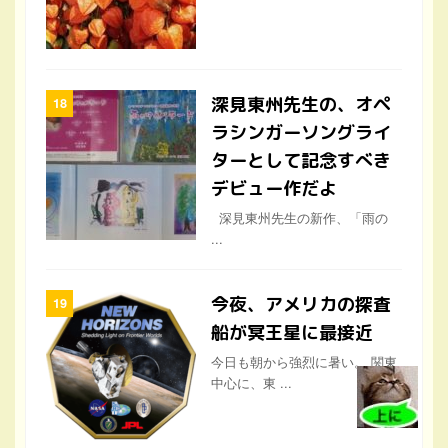
深見東州先生の、オペ
ラシンガーソングライ
ターとして記念すべき
デビュー作だよ
深見東州先生の新作、「雨の
...
今夜、アメリカの探査
船が冥王星に最接近
今日も朝から強烈に暑い。 関東
中心に、東 ...