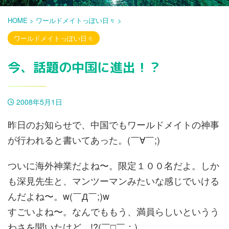
HOME
>
ワールドメイトっぽい日々
>
ワールドメイトっぽい日々
今、話題の中国に進出！？
2008年5月1日
昨日のお知らせで、中国でもワールドメイトの神事
が行われると書いてあった。(￣∀￣;)
ついに海外神業だよね〜。限定１００名だよ。しか
も深見先生と、マンツーマンみたいな感じでいける
んだよね〜。w(￣Д￣;)w
すごいよね〜。なんでももう、満員らしいというう
わさを聞いたけど。!?(￣□￣；)