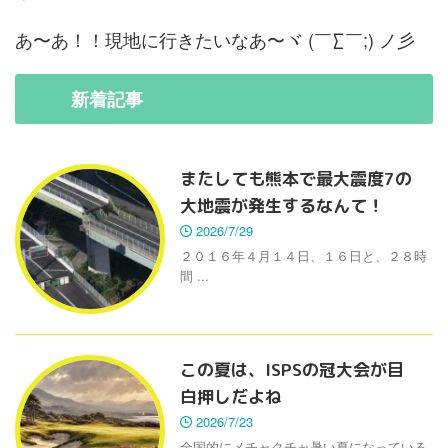
あ〜あ！！現地に行きたいなあ〜ヾ (￣∑￣;) ノ彡
新着
記事
またしても熊本で最大震度7の
大地震が発生するなんて！
2026/7/29
２０１６年４月１４日、１６日と、２８時
間 ...
この夏は、ISPSの冠大会が目
白押しだよね
2026/7/23
全国的にメチャクチャ暑い夏になっている