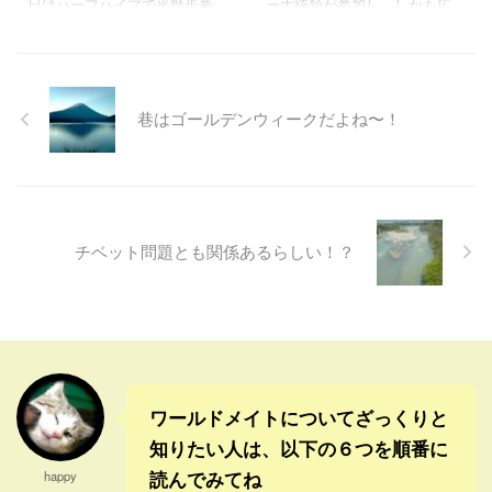
日はハーフハイプで平野歩夢
ー大統領が参加し、しかも広
ると、お盆の意味について
すより、捕虜になった方が良
が念願の金メダルを獲得し
島の被爆地で献花まで行うな
も、詳しく知るようになっ
いとして、文明的な方法で扱
た。 一本目、２本目でも最高
んて、予想もしてなかった。
た。 そして小学校低学年の頃
うと述べていた。 ロシア国内
難易度の大技「トリプルコー
そもそも核保有国も多いG7の
まで、小児 ...
でも、徴兵を逃れて脱出する
ク1440」を決めていたのに思
各首脳や、前政権までは険悪
ロシア ...
巷はゴールデンウィークだよね〜！
ったほど採点が伸びず、暫定2
な関係だった韓国の大統領ま
位だったからハラハラしたけ
でが広島で献花をし、「核兵
どね。 採点競技は素人にはわ
器のない世界という究極の目
からない部分があるとはい
標」に向けた関与を再確認す
え、これで金が取れなかった
るビジョンを示すなんて、去
ら、またモヤモヤしそうな気
年までは全く思いもしなかっ
チベット問題とも関係あるらしい！？
がしていた。 しかし最後の３
た。 ロシアのウクライナ侵攻
回目では、これでもかという
によって、核廃絶なんてます
ほどの、文句のつけようがな
ます理想論化していたし。 か
い大技の連発で、見事逆転し
つてないほど核兵器の使用が
たので感動も大きかった。 最
現実味を帯びる今、自国に核
高の大舞台で、誰もできない
を持たなければと思う人たち
技を連発するところがスゴい
も世界で増えているような状
ワールドメイトについてざっくりと
なと思 ...
況だっ ...
知りたい人は、以下の６つを順番に
読んでみてね
happy