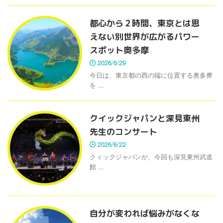
都心から２時間、東京とは思
えない別世界が広がるパワー
スポット奥多摩
2026/6/29
今日は、東京都の西の端に位置する奥多摩
を ...
クイックジャパンと深見東州
先生のコンサート
2026/6/22
クィックジャパンが、今回も深見東州武道
館 ...
自分が変われば悩みがなくな