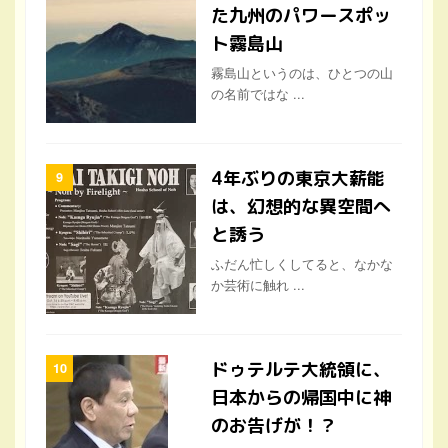
た九州のパワースポッ
ト霧島山
霧島山というのは、ひとつの山
の名前ではな ...
4年ぶりの東京大薪能
は、幻想的な異空間へ
と誘う
ふだん忙しくしてると、なかな
か芸術に触れ ...
ドゥテルテ大統領に、
日本からの帰国中に神
のお告げが！？