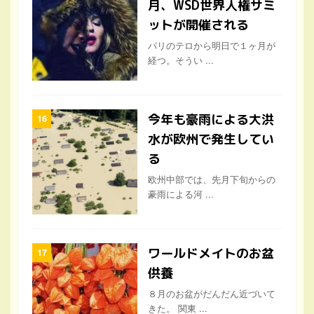
月、WSD世界人権サミ
ットが開催される
パリのテロから明日で１ヶ月が
経つ。そうい ...
今年も豪雨による大洪
水が欧州で発生してい
る
欧州中部では、先月下旬からの
豪雨による河 ...
ワールドメイトのお盆
供養
８月のお盆がだんだん近づいて
きた。 関東 ...