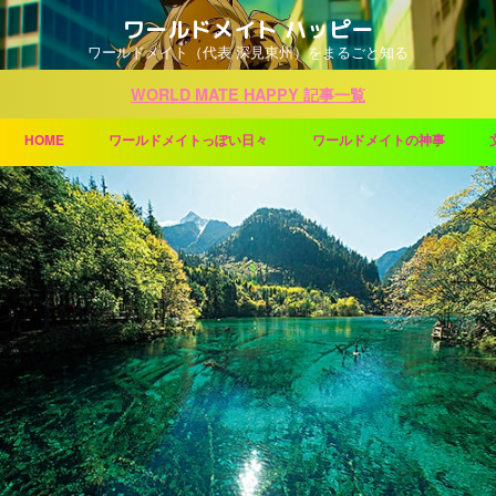
ワールドメイト ハッピー
ワールドメイト（代表 深見東州）をまるごと知る
WORLD MATE HAPPY 記事一覧
HOME
ワールドメイトっぽい日々
ワールドメイトの神事