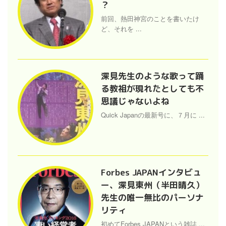
？
前回、熱田神宮のことを書いたけ
ど、それを ...
深見先生のような歌って踊
る教祖が現れたとしても不
思議じゃないよね
Quick Japanの最新号に、７月に ...
Forbes JAPANインタビュ
ー、深見東州（半田晴久）
先生の唯一無比のパーソナ
リティ
初めてForbes JAPANという雑誌 ...