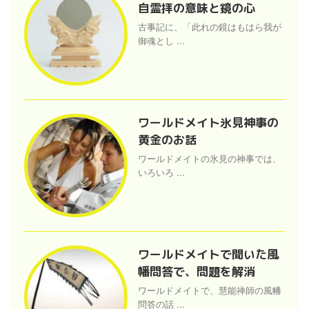
自霊拝の意味と鏡の心
古事記に、「此れの鏡はもはら我が
御魂とし ...
ワールドメイト氷見神事の
黄金のお話
ワールドメイトの氷見の神事では、
いろいろ ...
ワールドメイトで聞いた風
幡問答で、問題を解消
ワールドメイトで、慧能禅師の風幡
問答の話 ...