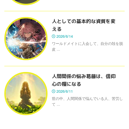
人としての基本的な資質を変
える
2026/6/14
ワールドメイトに入会して、自分の殻を脱
皮 ...
人間関係の悩み葛藤は、信仰
心の糧になる
2026/6/11
世の中、人間関係で悩んでいる人、苦労し
て ...