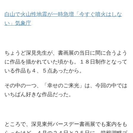
白山で火山性地震が一時急増「今すぐ噴火はしな
い」気象庁
ちょうど深見先生が、書画展の当日に間に合うよう
に作品を描かれていた頃かも。１８日制作となって
いる作品も４、５点あったから。
その中の一つ、「幸せのご来光」は、今回の中では
いちばん好きな作品だった。
ところで、深見東州バースデー書画展でも案内をも
らったけど、４月の２４日と２５日に、箱根湖畔ゴ