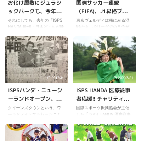
お化け屋敷にジュラシ
国際サッカー連盟
ックパークも、今年も
（FIFA)、J1昇格プレー
「ISPS HANDA 欧州・
オフ出場を決めた東京
それにしても、去年の「ISPS
東京ヴェルディは稀にみる混
HANDA 欧州・日本どっちが勝
戦の中、J2リーグでの５位が
日本どっちが勝つかト
ヴェルディを特集
つかトーナメント!」観戦は、
確定し、J1昇格を決めるプレ
ーナメント！」は楽し
今思い出しても楽しい思い出
ーオフに進出することが決ま
そう
がたくさんある。 ゴルフはで
った。 すでに湘南と長崎の２
きないけど、ゴルフコースに
チームがJ1自動昇格を決めて
行くだけでも、とっても気分
いる。残り1枠は、名古屋、福
がいいし。 綺麗な緑や池があ
岡、ヴェルディ、千葉の４チ
ったりで、心が癒されるし、
ームによるプレーオフで決ま
2017/3/1
2020/8/21
ウキウキしてくる。 それだけ
る。 🌪️J1昇格プレーオフ進
でも十分なんだけどね。露店
出争い🌪️ いよいよ決戦の日。
ISPSハンダ・ニュージ
ISPS HANDA 医療従事
に行くといろいろ美味しいも
残るふたつの💺💺を手にする
ーランドオープン、元
者応援!! チャリティレ
のも豊富にあるし。 さらに去
のはどのクラブか⁉️ J2最終節は
年はプリンセス天功のイリュ
本日16時 ...
巨人の桑田真澄も参戦
ディースでの、深見東
クイーンズタウンという、ワ
国際スポーツ振興協会が主催
ージョンを無料で観ることが
ールドメイトでも行ったこと
した「ISPS HANDA 医療従事
州先生のお話
できた。 さらにディスコタイ
がある素晴らしいリゾート地
者応援!! チャリティレディース
ムになると、天功さんも一緒
で、男子のゴルフトーナメン
トーナメント」での、深見東
になって、欧州ツアーのキー
トが３月９日から開催され
州（半田晴久）先生のお話
ス・ペリーさんや、 ...
る。 自分は行ったことがない
が、メディアでいろいろと紹