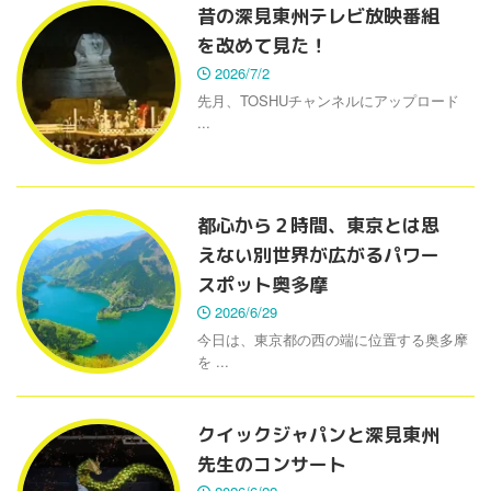
昔の深見東州テレビ放映番組
を改めて見た！
2026/7/2
先月、TOSHUチャンネルにアップロード
...
都心から２時間、東京とは思
えない別世界が広がるパワー
スポット奥多摩
2026/6/29
今日は、東京都の西の端に位置する奥多摩
を ...
クイックジャパンと深見東州
先生のコンサート