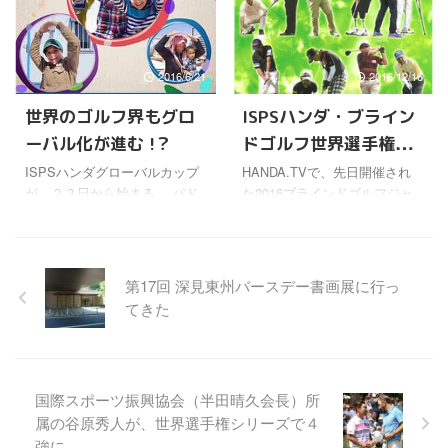
けど、クイーンズタウンは女
介されていた。 とてもいい話
王にふさわしい街ということ
だなと思ったし、せっかくな
で名付けられただけあって、
のでまとめてみた。 試合その
2016/6/21
2016/12/16
壮観な美しい山々に囲まれ
ものは、8月3日と4日の２日感
た、神秘的なワカティブ湖の
で行われ、黄金世代と言われ
世界のゴルフ界もグロ
ISPSハンダ・ブライン
ほとりにあるスゴく気持ちの
る吉川桃さんが優勝してい
ーバル化が進む !？
ドゴルフ世界選手権大
良い街らしい。 そんな素敵
た。 すごくいい笑顔だけど、
な場所には世界中から観光客
渋野日向子とか、実力と人気
会がHANDA.TVで放映
ISPSハンダグローバルカップ
HANDA.TVで、先日開催され
が来るから、乗馬、カヤック
を備えた選手が女子には大勢
が、２３日から始まる。 パド
た2016ブラインドゴルフジャ
中
（カヌー）、ウォーキング、
いるよね。 黄金世代の吉川桃
レイグ・ハリントンというメ
パンオープンチャンピオンシ
スカイダイビング、バンジー
Ｖ「内容も良くてすごくうれ
ジャーを３回も制覇したアイ
ップと、ISPSハンダ・ワール
ジャンプ、絶景の遊覧飛行、
しい」 #golf #ゴルフ ...
ルランドの選手の出場も決ま
ドブラインドゴルフチャンピ
ゴルフ、冬はスキ ...
ったそうだ。これでまた強豪
オンシップの様子が放映され
第17回 深見東州バースデー書画展に行っ
が一人増えた。 全米オープン
ている。 日本のブラインドゴ
てきた
で上位に入った宮里優作とシ
ルファーがプレーしているの
ャール・シュワルツェル、予
は、以前も何かで見たけど、
選通過した谷原秀人とエミリ
海外のプレーヤーたちのブラ
アーノ・グリッロも、アメリ
インドゴルフをたっぷり見た
国際スポーツ振興協会（半田晴久会長）所
カ帰りでバタバタだとは思う
のは初めてのような気がす
属の谷原秀人が、世界選手権シリーズで４
けど、盛り上げてくれそう
る。 目が不自由ということを
強に
だ。 あと、サボテンショット
あまり感じさせないのに驚い