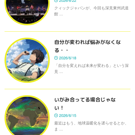
2026/6/22
クィックジャパンが、今回も深見東州武道
館 ...
自分が変われば悩みがなくな
る・・
2026/6/18
「自分を変えれば未来が変わる」という深
見 ...
いがみ合ってる場合じゃな
い！
2026/6/15
最近はもう、地球温暖化を遅らせるとか、
ま ...