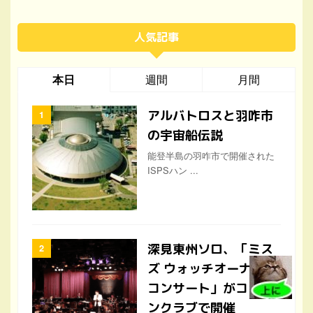
人気記事
本日
週間
月間
アルバトロスと羽咋市
の宇宙船伝説
能登半島の羽咋市で開催された
ISPSハン ...
深見東州ソロ、「ミス
ズ ウォッチオーナーズ
コンサート」がコット
ンクラブで開催