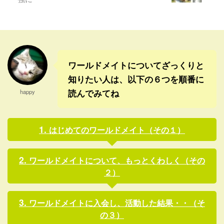
が有名らしいビクターデビュ
た。普通に見えてるような気
ッソンも見てみたい。個人的
がするほどで、実際はここま
にはビリケン藤本佳則に頑張
でくるのは大変だったのかも
ってほしいな〜。 ところで、
しれないけどね。 それから、
このハンダグローバ ...
みんな真剣 ...
ワールドメイトについてざっくりと
知りたい人は、以下の６つを順番に
読んでみてね
happy
はじめてのワールドメイト（その１）
ワールドメイトについて、もっとくわしく（その
２）
ワールドメイトに入会し、活動した結果・・（そ
の３）