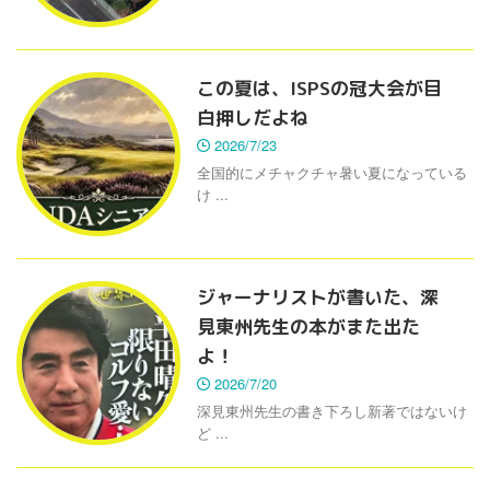
この夏は、ISPSの冠大会が目
白押しだよね
2026/7/23
全国的にメチャクチャ暑い夏になっている
け ...
ジャーナリストが書いた、深
見東州先生の本がまた出た
よ！
2026/7/20
深見東州先生の書き下ろし新著ではないけ
ど ...