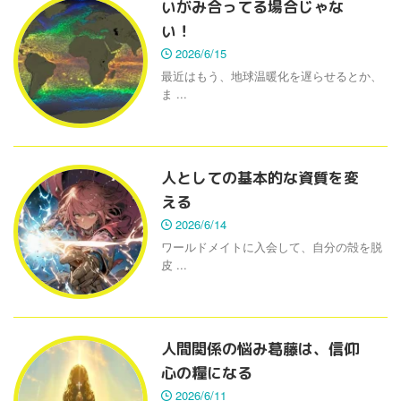
いがみ合ってる場合じゃな
い！
2026/6/15
最近はもう、地球温暖化を遅らせるとか、
ま ...
人としての基本的な資質を変
える
2026/6/14
ワールドメイトに入会して、自分の殻を脱
皮 ...
人間関係の悩み葛藤は、信仰
心の糧になる
2026/6/11