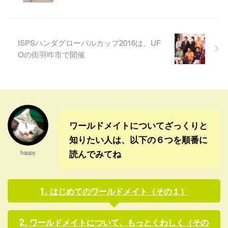
が勝ちそうな雰囲気に思える
も勢いを増すのではと予想し
内容が多かっただけに、離脱
ているワールドメイト会員も
派勝利の衝撃が、一層大きく
いたけどね。 まぁ、海外との
なった気がする。 今後の予測
接触を断ち、しばらくロック
ISPSハンダグローバルカップ2016は、UF
としては、かなり悲観的なも
ダウンのようなことをすれば
Oの街羽咋市で開催
のが多いようだ。ただ長期的
収まっていくのかといえば、
に見て、実際にどうなるのか
欧州を見ていても、そんな簡
はわからないけどね。特に経
単なものではないんだろうな
済の予測は、あまりあてにな
と感じる。 当面はコロナ対策
らないよね。その時の政治に
を工夫して徹底し、上手にコ
大きく左右されるから ...
ロナとお付き合いしながら ...
ワールドメイトについてざっくりと
知りたい人は、以下の６つを順番に
読んでみてね
happy
はじめてのワールドメイト（その１）
ワールドメイトについて、もっとくわしく（その