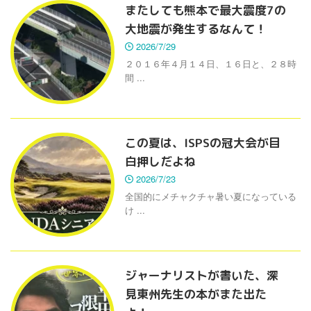
またしても熊本で最大震度7の
大地震が発生するなんて！
2026/7/29
２０１６年４月１４日、１６日と、２８時
間 ...
この夏は、ISPSの冠大会が目
白押しだよね
2026/7/23
全国的にメチャクチャ暑い夏になっている
け ...
ジャーナリストが書いた、深
見東州先生の本がまた出た