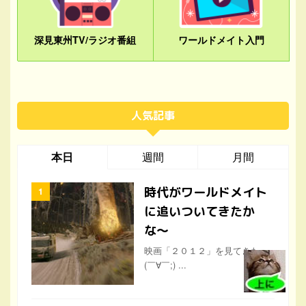
深見東州TV/ラジオ番組
ワールドメイト入門
人気記事
本日
週間
月間
時代がワールドメイト
に追いついてきたか
な〜
映画「２０１２」を見てきた。
(￣∀￣;) ...