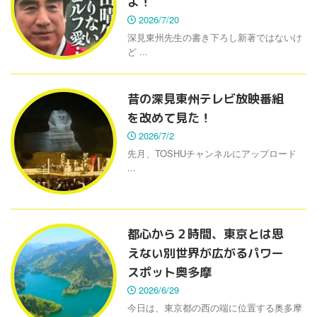
よ！
2026/7/20
深見東州先生の書き下ろし新著ではないけ
ど ...
昔の深見東州テレビ放映番組
を改めて見た！
2026/7/2
先月、TOSHUチャンネルにアップロード
...
都心から２時間、東京とは思
えない別世界が広がるパワー
スポット奥多摩
2026/6/29
今日は、東京都の西の端に位置する奥多摩