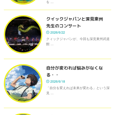
を ...
クイックジャパンと深見東州
先生のコンサート
2026/6/22
クィックジャパンが、今回も深見東州武道
館 ...
自分が変われば悩みがなくな
る・・
2026/6/18
「自分を変えれば未来が変わる」という深
見 ...