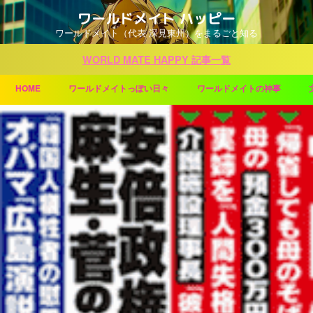
ワールドメイト ハッピー
ワールドメイト（代表 深見東州）をまるごと知る
WORLD MATE HAPPY 記事一覧
HOME
ワールドメイトっぽい日々
ワールドメイトの神事