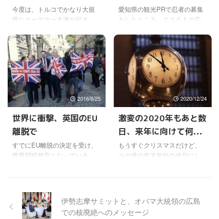
ンからあなたたちに移行す
回で第５波と言われているけ
今度は、トルコでかなり大規
愛知県の観光PRで忍者の募集
る」と言ってるから、今まで
ど、後になればなるほど感染
模なクーデター未遂が起き
をしたところ、２３５人の応
の米国政府はグローバル化を
者のピークは高くなっていく
た。 これの鎮圧により、２６
募が殺到し、うち２００人は
推し進め、多国籍企業や海外
からタチが悪い。 いよいよ欧
５人が死亡し、うち１６１人
海外４０か国からの応募だっ
の企業にあまく、また、海外
米のような法的拘束力を持つ
は民間人と警察で、１０４人
たそうだ。 応募した愛知県
の国の安全保障の為に多くの
ロックダウンが、日本 ...
がクーデーター勢力の軍人だ
は、世界的な忍者人気に、想
軍隊と費用を割い ...
ということだ。 トルコの軍は
定外だと驚いていたらしい。
もともと政治に介入すること
そのニュースを聞いて、深見
が多いそうだけど、今回は一
東州（半田晴久）先生が総裁
2016/6/25
2020/12/24
部の勢力であり、６５万と言
を務める世界開発協力機構の
われる軍隊の多くは関わって
サミットに出てくる忍者を思
世界に衝撃、英国のEU
激変の2020年もあと数
なかったので早期に鎮圧する
い出した。あれは確か去年の
離脱で
日、来年に向けて何を
ことができたようだ。 それに
５月のサミットで初登場した
しても多くの民間人を巻き込
はず。 それ以来、昨年１２月
祈る？
すでにEU離脱の決定を受け、
もうすぐクリスマスだけど、
んでしまったことで、一部の
の世界人権サミットにも登場
世界同時株安となっている。
その後の年末年始の休日にし
反体制派によるテロとみなさ
し、そして先月の世界の医療
また、日本では円高も進んで
ても、今年はコロナの影響が
れてもおかしくない事件のよ
と国際政治サミットにも登場
るけど、離脱の場合はそうな
まだまだ続いているので、去
うな気がした。これによって
して、場内を沸かせていたば
ると聞いていたので、そこま
年までとはずいぶんと違った
亡くなった民間人や警察官
かり。 深見先生として ...
での驚きはないけどね。 それ
ものになりそう。 冬になる
伊勢志摩サミットと、オバマ大統領の広島
は、テロに巻き ...
にしても、直前のマスコミの
と、毎年感染症にかかりやす
での核廃絶へのメッセージ
記事を見た限りでは、残留派
い環境ができるので、コロナ