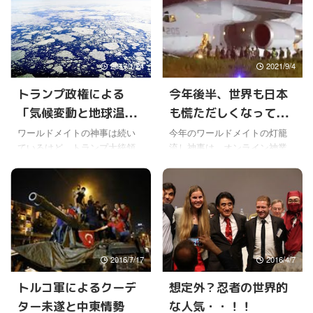
2017/1/24
2021/9/4
トランプ政権による
今年後半、世界も日本
「気候変動と地球温暖
も慌ただしくなってき
化問題」政策転換の動
た
ワールドメイトの神事は続い
今年のワールドメイトの灯籠
ているけど、トランプ大統領
流し神事は、オンライン神業
き
就任後、予想通りオバマ政権
ということでスマホで参加す
で進めていたことを覆したり
ることになった。 さらに終わ
見直す発言が、いよいよ現実
ったのが20日ということで、
に向けて動き出している。 ト
例年よりもずいぶん遅くなっ
ランプ大統領が何度も言って
たけどね。そのせいか始まっ
いる「アメリカ・ファース
た時の感動も大きかったけ
ト」は、要するにアメリカの
ど。 それにしてもデルタ株の
2016/7/17
2016/4/7
経済を最優先する政策、アメ
流行で、世界の感染状況もま
リカ本土を守る政策を、今後
た大きく変わってしまった。
トルコ軍によるクーデ
想定外？忍者の世界的
最優先で行うということだよ
日本でも、ここまで感染者が
ター未遂と中東情勢
な人気・・！！
ね。 そして「権力をワシント
増えるとは思わなかった。今