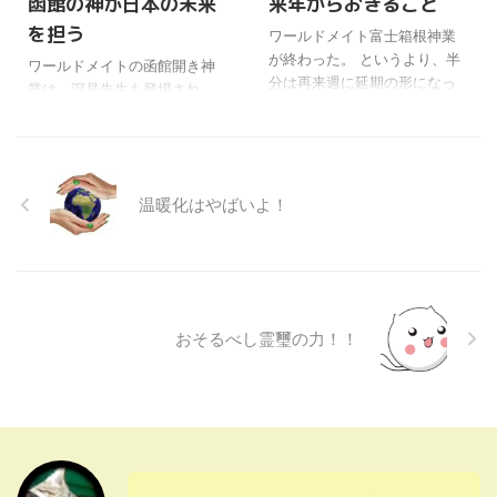
函館の神が日本の未来
来年からおきること
い。(￣—￣;) だから別名、七
_〜メ) ワールドメイトのＧＷ
を担う
ワールドメイト富士箱根神業
面大明神と呼ばれるのか
の伊勢神事に参加した会員と
が終わった。 というより、半
な〜。 それから、今度開催さ
しては、すごく納得するもの
ワールドメイトの函館開き神
分は再来週に延期の形になっ
れる洞爺湖サミット会場は、
があるけどね。(￣∇￣;) また、
業は、深見先生も登場され
た。 最初は雨の中、現地はど
羊蹄山がよく見える場所らし
ロシアとの領土問題のこと
て、すばらしいことが次々わ
ろどろだったけど、後半は晴
いね。(￣∀￣;) 地球環境問題が
も、3，5島返還とか、そんな
かってきた。(￣∀￣;) ギリシャ
れてきて暑く感じたほどだっ
中心の議題で、美しい日本を
おかしな話題は無くなったよ
神話と函館の関係がよくわか
た。 今回の神業で来年に向け
見てもらい ...
うだし。 今日の会談で、 ...
らなかったけど、だんだん理
ての内容がだんだんわかって
温暖化はやばいよ！
解できた。 そして函館という
きて、予想していたとはい
土地が、とてもすごい神霊域
え、ついに来たなという感じ
であることも、聞いてびっく
がする。 思えば人類の厄年と
りだった。 息をのむほどきれ
言われた、前厄の1990年代、
いな自然や場所には、よく神
本厄の2000年、後厄の2010年
様の働きがあると聞いている
おそるべし霊璽の力！！
までを超えてから、本核的な
けど。 今回は衛星放送で参加
地球の危機が来るんだよね。
したけど、たしかに函館も、
たしか、人類の厄年は越えら
街や夜景がこの上なくきれい
れるけど、そのあとにやって
らしい。 今週、もう一度再結
くるものがどうなるか、そう
集になったので、今度はなん
いうことをかなり昔の話 ...
とか行きたいけどね〜。(￣◇
￣) 今度来る人は、必ず夜 ...