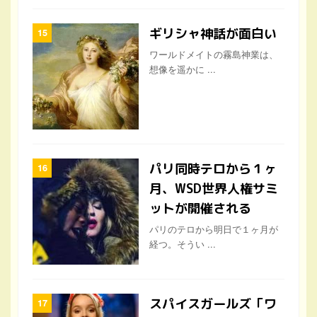
ギリシャ神話が面白い
ワールドメイトの霧島神業は、
想像を遥かに ...
パリ同時テロから１ヶ
月、WSD世界人権サミ
ットが開催される
パリのテロから明日で１ヶ月が
経つ。そうい ...
スパイスガールズ「ワ