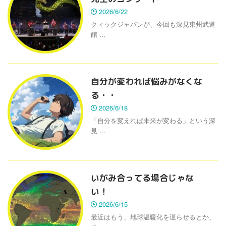
2026/6/22
クィックジャパンが、今回も深見東州武道
館 ...
自分が変われば悩みがなくな
る・・
2026/6/18
「自分を変えれば未来が変わる」という深
見 ...
いがみ合ってる場合じゃな
い！
2026/6/15
最近はもう、地球温暖化を遅らせるとか、