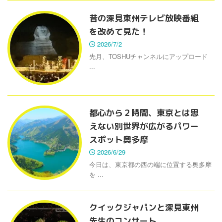
昔の深見東州テレビ放映番組
を改めて見た！
2026/7/2
先月、TOSHUチャンネルにアップロード
...
都心から２時間、東京とは思
えない別世界が広がるパワー
スポット奥多摩
2026/6/29
今日は、東京都の西の端に位置する奥多摩
を ...
クイックジャパンと深見東州
先生のコンサート