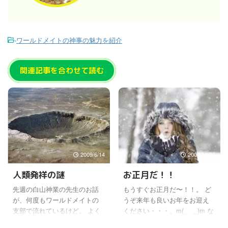
-
ワールドメイトの神事の魅力を紹介
関連記事を合わせて読む
2009/6/14
2007/12/30
人類発祥の謎
お正月だ！！
先週の白山神業の先生のお話
もうすぐお正月だ〜！！。 ど
が、何度もワールドメイトの
うぞ来年も良いお年をお迎え
支部で流れているけど。 よく
ください・・・。m(_ _)m な
聞くと、すごいことをたくさ
んてありきたりの挨拶から書