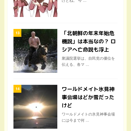
けどね。 今 ...
「北朝鮮の年末年始危
機説」は本当なの？ ロ
シアへ亡命説も浮上
衆議院選挙は、自民党の優位を
伝える、各マ ...
ワールドメイト氷見神
事会場はどか雪だった
けど
ワールドメイトの氷見神事会場
には今まで何 ...