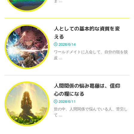
ま ...
人としての基本的な資質を変
える
2026/6/14
ワールドメイトに入会して、自分の殻を脱
皮 ...
人間関係の悩み葛藤は、信仰
心の糧になる
2026/6/11
世の中、人間関係で悩んでいる人、苦労し
て ...