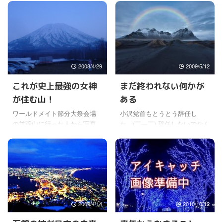
んお話しされていた。(￣∇￣;)
いちゃってますが(^。^)y-.。o○
来年の末から始まる何かっ
でも、ワールドメイトの会員
て、なんだろう。2010年の終
は、箱根の神事が終わらない
わりからということは、2011
と、 お正月がきた気にならな
年に世界的な大きな危機がく
いよね。ほんとに！ それはそ
ると言われた1999年の宇佐神
うと、ワールドメイトの会員
業のお話とも連動するようだ
のお正月といえば、実家のあ
2008/4/29
2009/5/12
けど。 その災いを救うために
いさつと、もうひとつ、伊勢
これが史上最強の女神
まだ終われない何かが
今年、2009年に宇佐に行くこ
で正月を過ごすというのが、
とになっていたと思う。 でも
ここ最近のおしゃれなすごし
が住む山！
ある
まだ、白山も伊勢もまだこれ
方みたいだね〜。 なかなかそ
ワールドメイト節分大祭会場
小沢党首もとうとう辞任し
からだし、節分もあるし、次
れもいい感じだよなぁ。 だっ
の羊蹄山に行った人から写真
た。(￣—￣) 辞任しないでなん
は鹿嶋も控えている。 なかな
て、お正月なんて、小さいと
をもらったので、載せるね。
とか頑張るような感触だった
かタイトな日程だけど、でも
きは、一日中、凧揚げした
(￣∇￣;) 本当に美しい山だった
だけに、ちょっとびっくりし
突然宇佐神業 ...
り・・。 と ...
らしいよ。(＠＿＠;) 本当に富
たけどね。 ゴールデンウィー
士山にそっくりなんだよね。
ク中に、考え抜いて決断した
行きたかったなあ〜 セクムト
と言っていた。 麻生首相のコ
女神の故郷だからね。 神々し
メントも面白かった。「何の
い感じが写真からでも伝わる
理由でやめるのか、なぜ今な
2009/4/14
2010/10/12
よね〜。 ところでセクムト女
のかがよくわからなかっ
神は７の数に関係が深いらし
た。」と言っていた。∑ヾ(〜