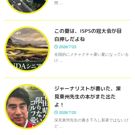
間 ...
この夏は、ISPSの冠大会が目
白押しだよね
2026/7/23
全国的にメチャクチャ暑い夏になっている
け ...
ジャーナリストが書いた、深
見東州先生の本がまた出た
よ！
2026/7/20
深見東州先生の書き下ろし新著ではないけ
ど ...