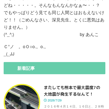
どね・・・・・。そんなもんなんかなぁ〜・・？
でもやっぱりどう見ても同じ人間とはおもえないけ
ど！！（ごめんなさい、深見先生。とくに悪気はあ
りません。）
(^_^;) by あんこ
Ｃ°ノ 。oＯ○o.。o.。
_(_JJ
新着
記事
またしても熊本で最大震度7の
大地震が発生するなんて！
2026/7/29
２０１６年４月１４日、１６日と、２８時