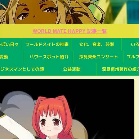
WORLD MATE HAPPY 記事一覧
っぽい日々
ワールドメイトの神事
文化、音楽、芸術
い
変動
パワースポット紹介
深見東州コンサート
ゴル
ビジネスマンとしての顔
公益活動
深見東州著作の紹