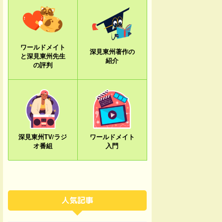
ワールドメイト
深見東州著作の
と深見東州先生
紹介
の評判
深見東州TV/ラジ
ワールドメイト
オ番組
入門
人気記事