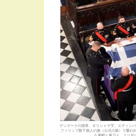
デンマークの国章、ギリシャ十字、エディンバ
フィリップ殿下個人の旗（公式の旗）で覆われ
た軍帽と軍刀と、エリザ