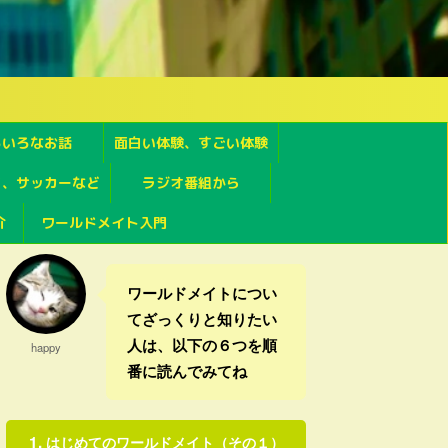
ろいろなお話
面白い体験、すごい体験
フ、サッカーなど
ラジオ番組から
介
ワールドメイト入門
ワールドメイトについ
てざっくりと知りたい
人は、以下の６つを順
happy
番に読んでみてね
はじめてのワールドメイト（その１）