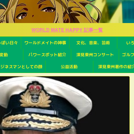
WORLD MATE HAPPY 記事一覧
っぽい日々
ワールドメイトの神事
文化、音楽、芸術
い
変動
パワースポット紹介
深見東州コンサート
ゴル
ビジネスマンとしての顔
公益活動
深見東州著作の紹