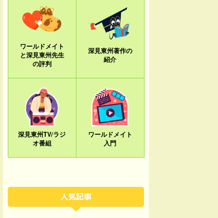
ワールドメイト
深見東州著作の
と深見東州先生
紹介
の評判
深見東州TV/ラジ
ワールドメイト
オ番組
入門
人気記事