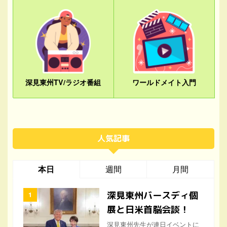
深見東州TV/ラジオ番組
ワールドメイト入門
人気記事
本日
週間
月間
深見東州バースディ個
展と日米首脳会談！
深見東州先生が連日イベントに