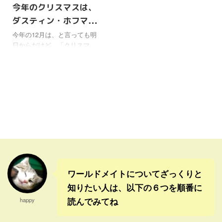
今年のクリスマスは、
ダスティン・ホフマン
やスティーブン・セガ
今年の12月は、と言っても明
日からだけど、「クリスマ
ールらが来日するてん
ス・てんこ盛りアート展示
こ盛りのイベントに
会！」が、ヒルトンお台場で
開催される。 去年はニコラ
ス・ケイジが来て、その前は
ジャッキー・チェンが来たけ
ど、今回は、ダスティン・ホ
フマンとスティーヴン・セガ
ールが来るそうだ。 誰でも
知ってる超名優だけど、特に
ファンというわけではないの
に、ダスティン・ホフマンの
映画はかなり見ていた。良い
ワールドメイトについてざっくりと
映画が多いから、いつの間に
知りたい人は、以下の６つを順番に
か見てるよね。 2013年に、初
読んでみてね
happy
の映画監督作品「カルテッ
ト！人生のオペラハウス」の
プレミアムで ...