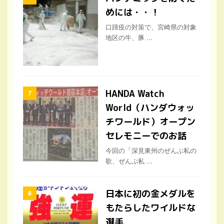
めには・・！
口蹄疫の対策で、宮崎県の対象
地区の牛、豚 ...
HANDA Watch
World（ハンダウォッ
チワールド）オープン
セレモニーでのお話
今回の「深見東州のぜんぶ私の
歌、ぜんぶ私 ...
日本に初の金メダルを
もたらしたワイルドな
選手