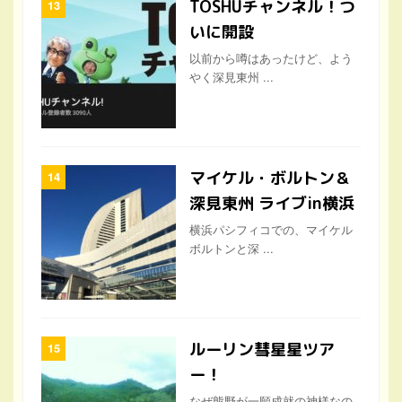
TOSHUチャンネル！つ
いに開設
以前から噂はあったけど、よう
やく深見東州 ...
マイケル・ボルトン＆
深見東州 ライブin横浜
横浜パシフィコでの、マイケル
ボルトンと深 ...
ルーリン彗星星ツア
ー！
なぜ熊野が一願成就の神様なの