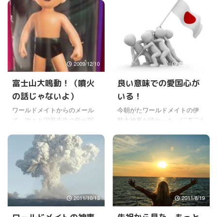
2009/12/10
2009/11/15
富士山大鳴動！（噴火
良い意味での愛国心が
の話じゃないよ）
いる！
ワールドメイトからのメール
今朝がたワールドメイトの伊
で、次々と深見先生の歌が届
勢大神事が終わった。(￣∇￣;)
いていた。(￣∀￣;) 中期のワー
すごく良かったね〜 個人的な
ルドメイト富士箱根神業終了
感想では、日本はやっぱり神
直後に、その場で即興で作ら
の国なんだなと、森元首相で
れたそうだ。 ほんとに即興で
はないけど、そう思った。 そ
作ったという、シンプルで素
れが戦争につながるとか、そ
朴な、だけどバラエティにと
ういうのではなく、愛国心を
んだゆかいな歌だった。 ロッ
強く持ってこの国を守らない
2011/10/13
2011/8/19
ク調あり、ブルース調あり、
といけないんだなというの
フォーク調あり、なんでもあ
を、何か無性に感じた。 オバ