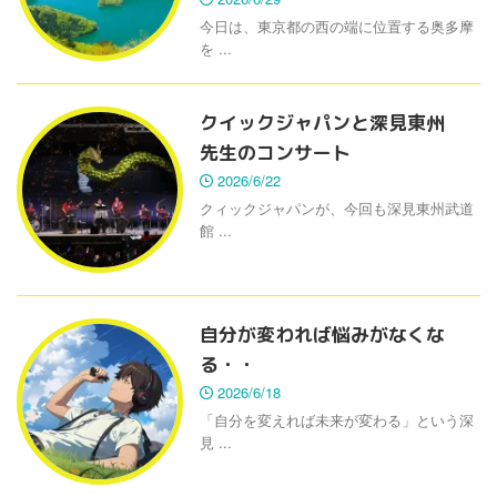
今日は、東京都の西の端に位置する奥多摩
を ...
クイックジャパンと深見東州
先生のコンサート
2026/6/22
クィックジャパンが、今回も深見東州武道
館 ...
自分が変われば悩みがなくな
る・・
2026/6/18
「自分を変えれば未来が変わる」という深
見 ...