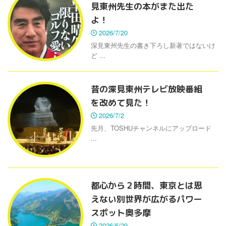
見東州先生の本がまた出た
よ！
2026/7/20
深見東州先生の書き下ろし新著ではないけ
ど ...
昔の深見東州テレビ放映番組
を改めて見た！
2026/7/2
先月、TOSHUチャンネルにアップロード
...
都心から２時間、東京とは思
えない別世界が広がるパワー
スポット奥多摩
2026/6/29