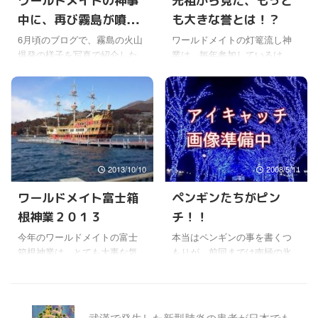
ワールドメイトの神事
先祖から見た、もっと
りのジャムセッションという
マ大統領が同時期に来日して
中に、再び霧島が噴火
も大きな誉とは！？
雰囲気で、とってもいい感じ
いたけど、下手すれば日米の
だけどね〜。ヾ(￣ワ￣;)ノ 驚
安全保障問題が、根幹から揺
する？というニュース
6月頃のブログで、霧島の火山
ワールドメイトの灯篭流し神
くのは、歌詞もおそらくその
らぐかもしれないわけだから
爆発の様子を写真で紹介した
業は、毎年参加しているけ
が！
場の即興で瞬間に作られたん
ね。 この時期に伊勢でアポロ
けど、最初の爆発から約一年
ど、毎回感動がこみあげてく
じゃないかな。 即興演奏はよ
ンの神事をする意味は大きい
後の来年2月頃に、再び爆発す
る。 先祖のみんなを、わざわ
く聞くけど、即興の歌という
よね。 なんといっても函館の
るおそれがあるそうだ。 ワー
ざ子孫がお見送りすること
のはあまり聞かないけど ...
神様は、外交問題を良くして
ルドメイトの富士箱根の神事
が、実は大変大きな意味があ
...
中に、ニュースで報道されて
ることなんだと、今更ながら
いたそうだ。 『今年１月下旬
思った。 世間では、お盆の時
から２月上旬にかけて爆発的
みんなで遊びに行ったりする
2013/10/10
2008/5/11
噴火を繰り返した鹿児島、宮
だけで、まったくお墓参り
崎県境の霧島連山・新燃岳(し
も、先祖のお迎えも、何もし
ワールドメイト富士箱
ペンギンたちがピン
んもえだけ)の火山活動につい
ないという人もたくさんいる
根神業２０１３
チ！！
て、火山噴火予知連絡会は１
けどね。 せっかく年に一度だ
１日、「マグマの上昇が一定
け、許されて霊界修行から子
今年のワールドメイトの富士
本当はペンギンの事を書くつ
のペースで続いており、来年
孫の元に帰って来れる時なの
箱根神業は、とても大事な気
もりが、前回までは南極の氷
２月には噴火直前と同量のマ
に、なんにも意識もせず、供
がする。 もちろん何時も大事
の話で時間をとってしまっ
グマがたまる。そのため、再
養もせずにいたら、先祖とし
なんだけどね。 今年の夏から
た。(￣∇￣;) 実はこの「地球温
び噴火が活発になる可能性が
ては、それはそれは悲しいに
深見先生の露出が世間で大い
暖化食い止めペンギン幸せ神
ある」との見解を発表した。
違いないよね。 がっかりして
に増えて、そのあとの久々の
事」は、温暖化の影響をもろ
武漢で発生した新型肺炎の患者が日本でも