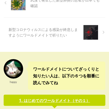
一 ...
...
神事だけに、なにかとてつも
に被って、危機にさらされて
確認
ない御神業になりそうな気が
いるペンギンたちに、幸せに
する。 まず深見東州先生
なってもらうためのものなん
も、最近ワールドメイト以外
だ。(￣—￣;) ペンギンが住み
の他の組織での活躍がとても
やすい環境に戻るということ
多くなって、いっそうお忙し
は、とりもなおさずそれは温
新型コロナウィルスによる感染が終息しま
くなられている気がする。 と
暖化がストップし、昔のよう
すようにワールドメイトで祈りたい
いうことは、ひとつのひとつ
な南極大陸に戻ったというこ
のご神業を、本当に大事にし
とになるからね。(￣∀￣;) そう
ないといけないよね。 そして
すれば人類も、洪水や水没の
世間での認知度が上がった
危機から救われるわけでしょ
分、いっそう神力もより鮮や
う。 そういう神事が、 ...
かに出るよ ...
ワールドメイトについてざっくりと
知りたい人は、以下の６つを順番に
読んでみてね
happy
はじめてのワールドメイト（その１）