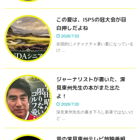
この夏は、ISPSの冠大会が目
白押しだよね
2026/7/23
全国的にメチャクチャ暑い夏になっている
け ...
ジャーナリストが書いた、深
見東州先生の本がまた出た
よ！
2026/7/20
深見東州先生の書き下ろし新著ではないけ
ど ...
昔の深見東州テレビ放映番組