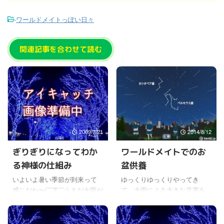
-
ワールドメイトっぽい日々
関連記事を合わせて読む
2009/7/21
2014/8/12
ぎりぎりになってわか
ワールドメイトでのお
る神様の仕組み
盆供養
いよいよ暑い季節が到来って
ゆっくりゆっくりやってき
感じだね〜(￣∇￣;) まだ大雨が
て、大雨による大きな災害を
降ったりしてるところもある
もたらした台風１１号も、よ
から、不安定な天気では有る
うやく温帯低気圧になった。
けどね。 それにしてもなにか
お盆の帰省時期に重なってし