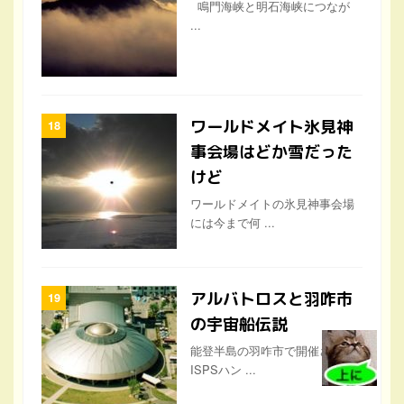
鳴門海峡と明石海峡につなが
...
ワールドメイト氷見神
事会場はどか雪だった
けど
ワールドメイトの氷見神事会場
には今まで何 ...
アルバトロスと羽咋市
の宇宙船伝説
能登半島の羽咋市で開催された
ISPSハン ...