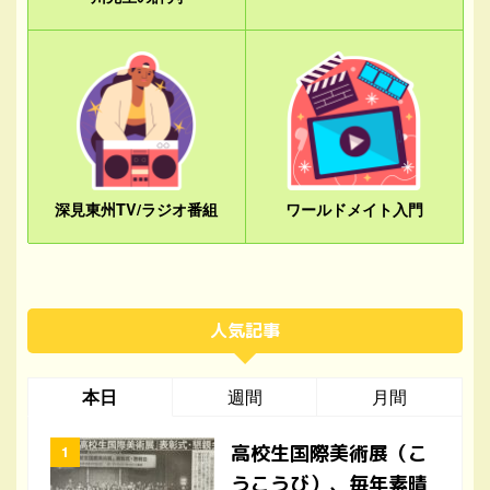
深見東州TV/ラジオ番組
ワールドメイト入門
人気記事
本日
週間
月間
高校生国際美術展（こ
うこうび）、毎年素晴