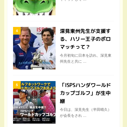
深見東州先生が支援す
る、ハリー王子のポロ
マッチって？
今月初旬に日本を訪れ、深見東
州先生と共に ...
「ISPSハンダワールド
カップゴルフ」が生中
継
今日は、深見先生（半田晴久）
が会長をされ ...