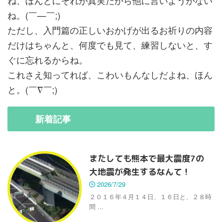
ね、ほんとにそれが真実だから他に言いようがない
ね。(￣—￣;)
ただし、入門篇の正しいおかげが出るお祈りの内容
だけはちゃんと、何度でも見て、練習しないと、す
ぐに忘れるからね。
これさえ知ってれば、こわいもんなしだよね、ほん
と。(￣∇￣;)
新着
記事
またしても熊本で最大震度7の
大地震が発生するなんて！
2026/7/29
２０１６年４月１４日、１６日と、２８時
間 ...