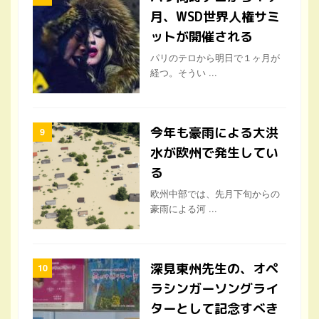
月、WSD世界人権サミ
ットが開催される
パリのテロから明日で１ヶ月が
経つ。そうい ...
今年も豪雨による大洪
水が欧州で発生してい
る
欧州中部では、先月下旬からの
豪雨による河 ...
深見東州先生の、オペ
ラシンガーソングライ
ターとして記念すべき