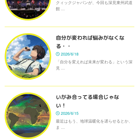
クィックジャパンが、今回も深見東州武道
館 ...
自分が変われば悩みがなくな
る・・
2026/6/18
「自分を変えれば未来が変わる」という深
見 ...
いがみ合ってる場合じゃな
い！
2026/6/15
最近はもう、地球温暖化を遅らせるとか、
ま ...