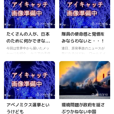
あるのかなと思ったら、やっ
まったので、この台風のおか
ぱり凄いことがおきていたん
げで予定が大きく変わった人
だね。 詳しくは何度か最新の
も多かったみたいだ。 ワール
ワールドメイトのメルマガを
ドメイトのお盆祈祷会には思
2011/4/24
2011/3/25
読んでみないとわからないけ
ったほどの影響はなかったよ
どね。 一回読んだけど、まだ
うなので、このまま無事に行
たくさんの人が、日本
隊員の使命感と覚悟を
よくわかってないかも。 しか
われるようだ。 なんといって
のために何かできない
みならわないと・・！
もまだ続きがあるようにも書
も年に一度のワールドメイト
いてあったしね。 とにかく氷
のお盆供養を欠かすことはで
か考えてくれている
今回は世界中から届いたメッ
連日、原発事故のニュースが
見神業中に、ワールドメイト
きないからね。 それと、実家
セージを紹介。 ケニアの子供
気になるけどね。 ワールドメ
内でもさまざまなことがおき
のお墓参りにも行かないと行
たちも、日本人のために泣い
イトでも祈願が続けられてい
ているね。 神仕組みの神様で
けないし。 特に長男の人は行
てくれている・・・ Prayers
るけど、現場はきっと、戦争
ある菊理姫様、本領発揮とい
った方がいいと、ワールドメ
from kibera for Japan 〜祈り〜
のような状況なんだろうね。
う感じがする。 (￣— ...
イトで聞いた事がある ...
キベラから日本へ 世界中
一歩間違えば、大量の被爆の
で、たくさんの人が心配し
危険だってあるからね。 そん
て、祈ってくれているよね。
な中で、消防隊員や自衛隊員
そして、何かできることはな
や東電の関係者の人達の、命
2014/12/4
2015/3/10
いかと、行動してくれている
がけの作業が続いている。 恐
のが本当にうれしい・・。
怖心との戦いの様子が、断片
アベノミクス選挙とい
環境問題が政府を揺さ
【元気玉】日本中へ届け。世
的なニュースからでも伝わっ
うけども
ぶりかねない中国
界からの応援メッセージ。
てくるようだ。 作業している