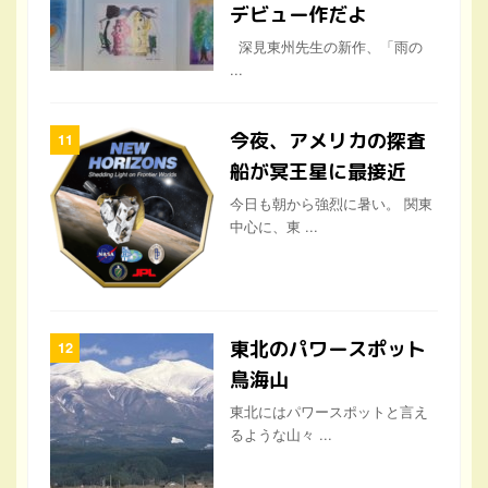
デビュー作だよ
深見東州先生の新作、「雨の
...
今夜、アメリカの探査
船が冥王星に最接近
今日も朝から強烈に暑い。 関東
中心に、東 ...
東北のパワースポット
鳥海山
東北にはパワースポットと言え
るような山々 ...