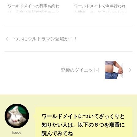
＃Pray for JAPAN ワールド
人の家族の人達は、本当にど
ワールドメイトの行事も終わ
ワールドメイトで今年行われ
メイトも救援隊を通じて頑 ...
んな気持ちでこれを見ている
り、今度は伊勢神業のモード
た神事、そしてこれから行わ
んだろう。 彼らの日本人を救
になる。 でも、そのまえに衆
れる神事は、ワクワクするよ
うためにという使命感と、士
議院の選挙があるので、なか
うな神事ばかりで、これから
気の高さには、本当に頭が下
なか朝も昼も夜も賑やかにな
の日本と世界の動向に予想も
がってしまうよね。 日本人
ってきた。 アベノミクス選挙
しなかったような影響がでる
ついにウルトラマン登場か！！
は、 ...
だといわれているけど、アベ
かもしれないというロマンに
ノミクスを評価する人は現政
満ちてる気がする。 スケール
権を支持するのだろうけど、
が大きすぎて、まだよくわか
評価しない人はどこを評価す
ってないんだけどね。 ところ
究極のダイエット!
るのだろう。 そこがいまひと
で、先週紹介した中国の深刻
つ見えてこないよね。 あるワ
な大気汚染を告発した動画
ールドメイト会員は、もしア
は、結局規制されて、関連報
ベノミクスが良かったとして
道を禁じられ削除されたよう
も、足を引っ張られて機能し
だ。 「どんな報道よりも胸に
なくなったりするのが一番怖
迫る」と多くの人から称賛の
いと言っていた。 もし、アベ
声が上がる中、環境省の大臣
ノミクスが間違っているな
も賞賛していたのに残念だよ
ワールドメイトについてざっくりと
ら、正しい政策に変わ ...
ね。 改革を求める矛先が ...
知りたい人は、以下の６つを順番に
読んでみてね
happy