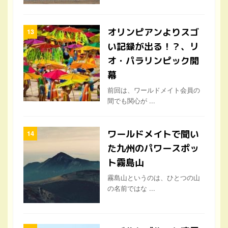
オリンピアンよりスゴ
い記録が出る！？、リ
オ・パラリンピック開
幕
前回は、ワールドメイト会員の
間でも関心が ...
ワールドメイトで聞い
た九州のパワースポッ
ト霧島山
霧島山というのは、ひとつの山
の名前ではな ...