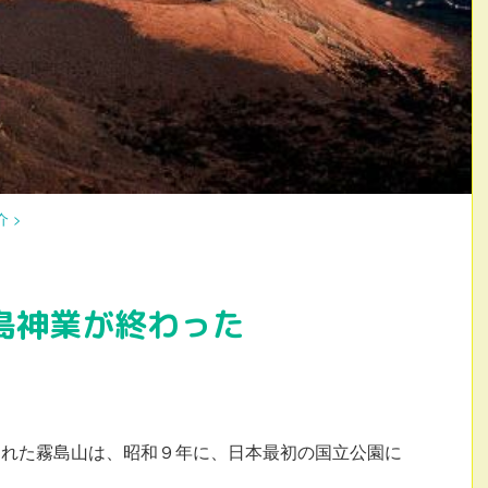
介
>
島神業が終わった
われた霧島山は、昭和９年に、日本最初の国立公園に