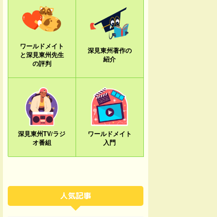
ワールドメイト
深見東州著作の
と深見東州先生
紹介
の評判
深見東州TV/ラジ
ワールドメイト
オ番組
入門
人気記事