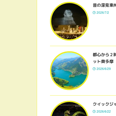
昔の深見東
2026/7/2
都心から２
ット奥多摩
2026/6/29
クイックジ
2026/6/22