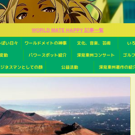
WORLD MATE HAPPY 記事一覧
っぽい日々
ワールドメイトの神事
文化、音楽、芸術
い
変動
パワースポット紹介
深見東州コンサート
ゴル
ビジネスマンとしての顔
公益活動
深見東州著作の紹