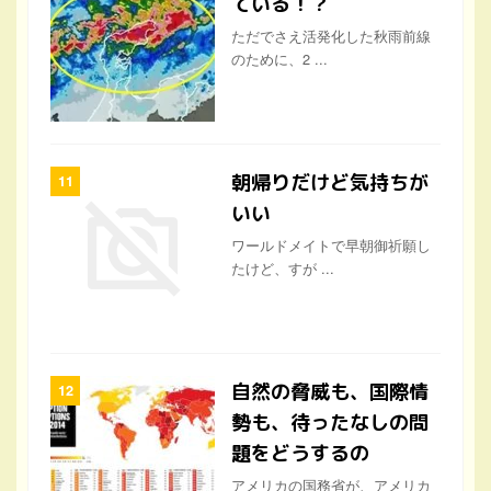
ている！？
ただでさえ活発化した秋雨前線
のために、2 ...
朝帰りだけど気持ちが
いい
ワールドメイトで早朝御祈願し
たけど、すが ...
自然の脅威も、国際情
勢も、待ったなしの問
題をどうするの
アメリカの国務省が、アメリカ