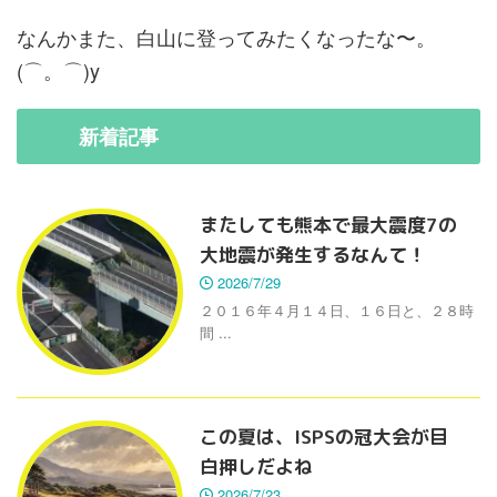
なんかまた、白山に登ってみたくなったな〜。
(⌒。⌒)y
新着
記事
またしても熊本で最大震度7の
大地震が発生するなんて！
2026/7/29
２０１６年４月１４日、１６日と、２８時
間 ...
この夏は、ISPSの冠大会が目
白押しだよね
2026/7/23