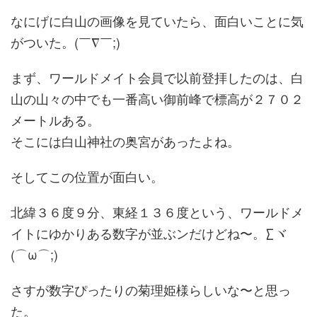
なにげに白山の画像を見ていたら、面白いことに気
がついた。(￣∇￣;)
まず、ワールドメイト会員で以前登拝したのは、白
山の山々の中でも一番高い御前峰で標高が２７０２
メートルある。
そこには白山神社の奥宮があったよね。
そしてこの位置が面白い。
北緯３６度９分、東経１３６度という、ワールドメ
イトにゆかりある数字が並ぶンだけどね〜。∑ヾ
(⌒ω⌒;)
さすが数字ぴったりの菊理姫様らしいな〜と思っ
た。