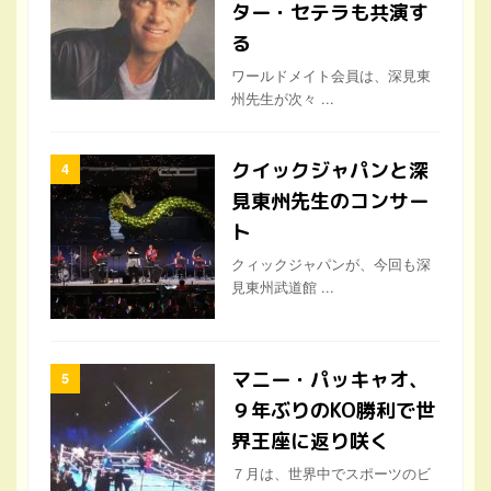
ター・セテラも共演す
る
ワールドメイト会員は、深見東
州先生が次々 ...
クイックジャパンと深
見東州先生のコンサー
ト
クィックジャパンが、今回も深
見東州武道館 ...
マニー・パッキャオ、
９年ぶりのKO勝利で世
界王座に返り咲く
７月は、世界中でスポーツのビ