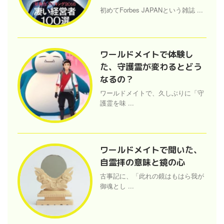
初めてForbes JAPANという雑誌 ...
ワールドメイトで体験し
た、守護霊が変わるとどう
なるの？
ワールドメイトで、久しぶりに「守
護霊を味 ...
ワールドメイトで聞いた、
自霊拝の意味と鏡の心
古事記に、「此れの鏡はもはら我が
御魂とし ...