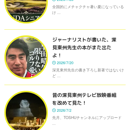
全国的にメチャクチャ暑い夏になっている
け ...
ジャーナリストが書いた、深
見東州先生の本がまた出た
よ！
2026/7/20
深見東州先生の書き下ろし新著ではないけ
ど ...
昔の深見東州テレビ放映番組
を改めて見た！
2026/7/2
先月、TOSHUチャンネルにアップロード
...