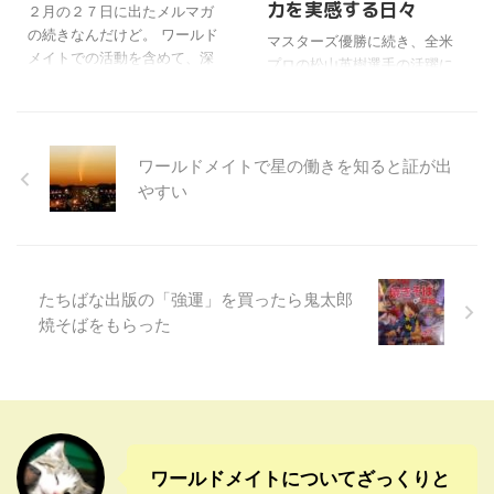
ダー照射に加え、「火砲指
ね。 それをどうしようかと
力を実感する日々
２月の２７日に出たメルマガ
向」も提示。党中央はいずれ
か、ましてや外国に干渉され
の続きなんだけど。 ワールド
マスターズ優勝に続き、全米
も実施を許可していた。 海
るものでもないし。 この世が
メイトでの活動を含めて、深
プロの松山英樹選手の活躍に
自側は、レーダーに続き火砲
終わりでもしない限りずっと
見先生の今までの活動を作品
注目が集まっていたけどね。
も向けられれば中国側の攻撃
続いてもらわないとね〜。日
集にして、いよいよ社会に打
優勝したのはレジェンドのフ
意図を認定せざるを得ず、一
本弥栄〜(￣∇￣;)
ち出していくことが書いてあ
ィル・ミケルソンだった。 シ
触即 ...
った。 改めてメルマガ読む
ニア対象の50歳という最年長
ワールドメイトで星の働きを知ると証が出
と、よくあれだけいろいろな
でのメジャー制覇ということ
やすい
活動ができるなと驚くよね。
で、大きく取り上げられてい
レオナルドダヴィンチをはる
るよね。 「体をしっかりケア
かに超えてる気がする。 レオ
していれば、ゴルフを生涯楽
ナルドダヴィンチもすごい人
しむことができる」とコメン
なんだろうけどね。 でも、会
トしていたそうだ。
たちばな出版の「強運」を買ったら鬼太郎
社経営や、組織の運営や、著
https://t.co/hgpEBwWeOO#舩
焼そばをもらった
作活動や、ましてやギャグな
越園子#ゴルフ#ゴルフジャー
んかはないからね。 これから
ナリスト#ナンバーWEB#全米
想像つかないくらいすごいこ
プロ#ミケルソン#最年長優勝
とになりそうな予感がする
#golf#journalist ...
ね。(￣〜￣;) 心から応援して
ま ...
ワールドメイトについてざっくりと