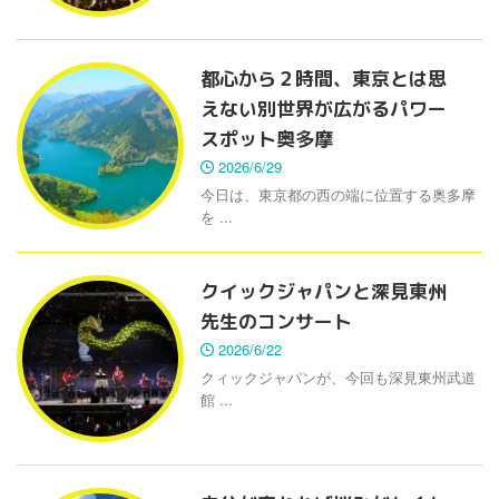
都心から２時間、東京とは思
えない別世界が広がるパワー
スポット奥多摩
2026/6/29
今日は、東京都の西の端に位置する奥多摩
を ...
クイックジャパンと深見東州
先生のコンサート
2026/6/22
クィックジャパンが、今回も深見東州武道
館 ...