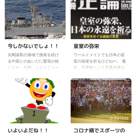
先生からのお年賀ということ
たけど、見事なまでに予想通
で、新作東州ティーをワール
りだったね。 いやそれ以上だ
ドメイトの支部あてにいただ
ったかもしれない。 でも2/3は
いたけど。 その名も名付けて
取れなかったから、予定通り
「深見東州紅茶セレクショ
単独でなく連立を組んでいく
2013/4/24
2010/7/6
ン 絶叫から絶叫へ」とい
んだろうね。 と言うことは、
う、すごい名前がついてい
輪をかけて政権内の意見の対
今しかないでしょ！！
皇室の弥栄
た。∑ヾ(⌒ω⌒;) さっそく支部
立や、米国からの牽制が強く
尖閣諸島の海域で挑発を続け
ワールドメイトでも日本の皇
の御祭りの後、みんなで試飲
なるかもね。(￣〜￣) ここまで
る中国とのあいだに緊張が続
室の弥栄を祈るけどね〜。 最
させていただいた。 5種類あっ
振り返ると、神様は小泉政権
くなか、今朝、こんなニュー
近、天皇制という言葉自体が
たのですべて飲み比べをして
で不良債権処理と構造改革を
スがあった。 尖閣諸島（沖
おかしいと言う話を、何かで
みたけどね。 まず封を開けた
強力に推進し、いろいろ大変
縄県石垣市）北方海域におけ
見た。 制度になれば、まるで
ときの香りがすごくいい。
なこともあるけど、でもその
る中国海軍艦艇による海上自
政治的に作られたもののよう
『ミルキーウェイ イン マ
おかげで日本は破綻せずに済
衛隊護衛艦へのレーダー照射
だし、逆にまた制度を廃止す
イ マインド』は開 ...
んだともいえる。 ...
が、中国共産党中央の指示に
ることもできる様な印象があ
よるものだったことが２３
るからだという。 考えたら気
日、分かった。複数の日中関
軽に使っていたけど、本当に
係筋が明らかにした。党中央
その通りだなと思った。 制度
2008/3/1
2021/5/25
から威嚇手段の検討を指示さ
なんかではなくて、日本を日
いよいよだね！！
コロナ禍でスポーツの
れた中央軍事委員会が、レー
本たらしめている根幹だから