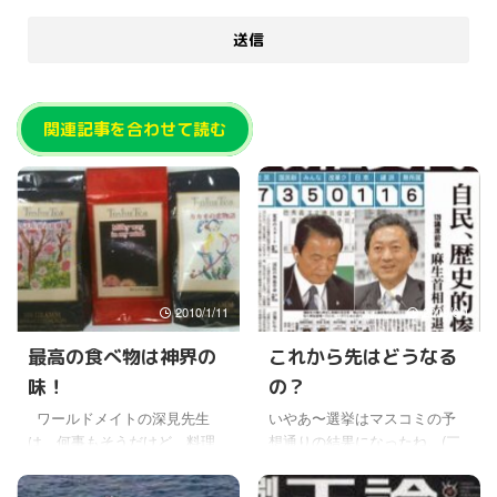
関連記事を合わせて読む
2010/1/11
2009/9/1
最高の食べ物は神界の
これから先はどうなる
味！
の？
ワールドメイトの深見先生
いやあ〜選挙はマスコミの予
は、何事もそうだけど、料理
想通りの結果になったね。(￣
や食べ物でも常に最高の味を
∇￣;) 選挙はふたを開けてみる
追求されている。 先日、深見
までわからないという人もい