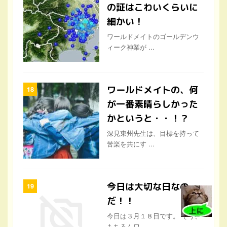
の証はこわいくらいに
細かい！
ワールドメイトのゴールデンウ
ィーク神業が ...
ワールドメイトの、何
が一番素晴らしかった
かというと・・！？
深見東州先生は、目標を持って
苦楽を共にす ...
今日は大切な日なの
だ！！
今日は３月１８日です。 そう、
もちろんワ ...