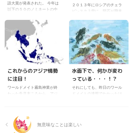
前のお盆供養、星差し替え、
語大賞が発表された。 今年は
い。 昨日、2月8日には夜空の
と断言し否定
２０１３年にロシアのチェラ
生霊救霊、御霊修復、あわ
以下の５０のノミネートの中
ほぼ真上で見ることができた
ビンスク上空に、隕石が飛来
代、星ツアー、守護霊交替、
から、「今でしょ！」「じぇ
そうだ。 発見されたのはちょ
した時の様子はスゴかった。
五臓六腑、・・・いっぱいあ
じぇじぇ」「倍返し」「お・
うど一年前くらいになるけ
その後、あの隕石はどうなっ
りすぎて思い出せないね〜。
も・て・な・し」の４つが同
ど、公転周期が約5万年と考え
たのかはよくわからないけ
...
時に選ばれた。 ＰＭ2.5／Ｎ
られていて、5万年 ...
ど、宇宙にはそんな、いつ飛
ＩＳＡ(ニーサ)／母さん助けて
んでくるかわからない隕石が
詐欺／弾丸登山／美文字／Ｄ
たくさんあるということを実
Ｊポリス／ななつ星／パズド
感できた出来事だった。 ワー
ラ／ビッグデータ／SNEP（ス
2012/7/11
2008/6/20
ルドメイトでも、隕石飛来に
ネップ）／ヘイトスピーチ／
関する話を昔聞いたことがあ
これからのアジア情勢
水面下で、何かが変わ
さとり世代／ダークツーリズ
るけど、隕石衝突の情報提供
ム／ご当地電力／ご当地キャ
に注目！
っている・・・！？
を行うアステロイド・デイに
ラ／こじらせ女子／富士山／
よると、木星と火星の間にあ
ワールドメイト霧島神業が終
それにしても、昨日のワール
日傘男子／バカッター／激お
る小惑星帯に、直径１km以上
わった先月末ころから、アジ
ドメイトの速報でわかったけ
こぷんぷん丸／困り顔メイク
の小惑星が７５万個以上存在
ア、なかでも中国、韓国に関
ど、深見先生のメルマガが出
／涙袋 メイク／倍返し／今で
するらしい。 そんなに大きく
係することの動きが目立って
ないな〜と思っていたら、そ
しょ／ダイオ ...
なくても、もっと小さいもの
きた気がするけど。 その中
の間、水面下でいろんな御神
になるとそれこそ何百万 ...
で、アジア初の非核地帯実現
業が行われていたんだね〜。
無意味なことは楽しい
へ 核５大国が７月に署名す
(￣—￣;) これからワールドメ
るというニュースは、とても
イトのなにがどう変わってい