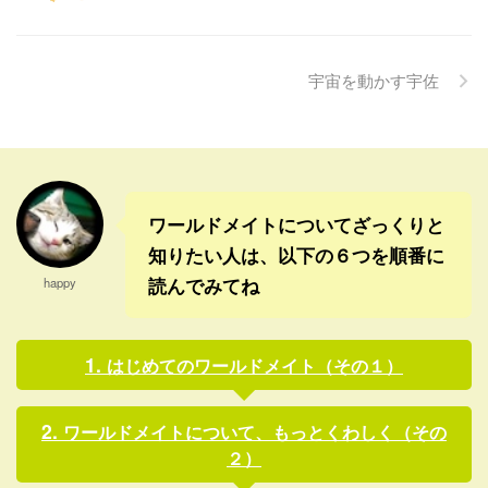
明るい話題だ。 （06/30
くのか、はっきり知らないけ
09:21 更新) 【ハノイ共同】
ど、末端で一生懸命頑張って
１９９７年に発効した東南ア
いるワールドメイト会員や支
宇宙を動かす宇佐
ジア非核兵器地帯条約をめぐ
部が、余計なことで苦しんだ
り、米中など核保有５大国が
り、嫌な思いをすることが無
７月１２日、東南アジア諸国
いように、ますます善い方向
連合（ＡＳＥＡＮ）加盟国に
に変わっていくんだな〜とい
対して核兵器の使用や威嚇を
うのが伝わってきたね。(￣∇
しないと確約する付属議定書
￣;) いままでも別に苦しんだり
に署名することが分かった。
してないんだけどね・・。全
ワールドメイトについてざっくりと
ＡＳＥＡＮ外交筋 ...
然ありがたい事ばかりなんだ
知りたい人は、以下の６つを順番に
け ...
読んでみてね
happy
はじめてのワールドメイト（その１）
ワールドメイトについて、もっとくわしく（その
２）