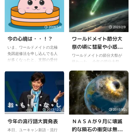
2008/5/6
2023/2/9
今の心境は・・！？
ワールドメイト節分大
祭の頃に彗星や小惑星
いま、ワールドメイトの北極
免因超修法を申し込んでる人
が接近していた
ワールドメイトの節分大祭が
が多くなったと、支部の受付
終わった。 今年の節分大祭
してる人が驚いていた。(￣—
は、オンラインでの開催で、
￣;) 別に驚かなくてもいいと思
祈願祭が執り行われたわけで
うけどね。 申し込める人は申
はないけど、とても濃い神業
し込んだらいいと思うだけ
になった。 その頃、宇宙では
で・・・。(￣∀￣;) だいたい、
C/2022 E3（ZTF）彗星が、2
今まで、ワールドメイトです
月2日をピークに地球に接近し
ごいな〜と実感がもろにあっ
ていたけどね。 明るいところ
たのは、まず、血統転換、九
2013/12/2
2015/9/2
では見にくいと思うけど、2月
次元神界、守護霊交流秘伝と
半ばまでは双眼鏡を使えば鮮
今年の流行語大賞発表
ＮＡＳＡが９月に壊滅
ツボ開けのセット。大救霊、
やかなグリーンの光を放つ彗
基本豆木の特別豆木、１３代
的な隕石の衝突は無い
本日、ユーキャン新語・流行
星を見ることができるらし