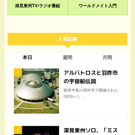
深見東州TV/ラジオ番組
ワールドメイト入門
人気記事
本日
週間
月間
アルバトロスと羽咋市
の宇宙船伝説
能登半島の羽咋市で開催された
ISPSハン ...
深見東州ソロ、「ミス