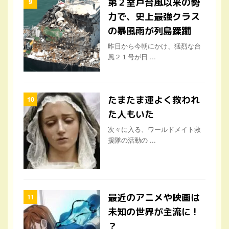
第２室戸台風以来の勢
力で、史上最強クラス
の暴風雨が列島蹂躙
昨日から今朝にかけ、猛烈な台
風２１号が日 ...
たまたま運よく救われ
た人もいた
次々に入る、ワールドメイト救
援隊の活動の ...
最近のアニメや映画は
未知の世界が主流に !
？