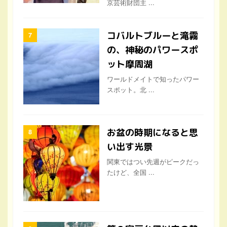
京芸術財団主 ...
コバルトブルーと滝霧
の、神秘のパワースポ
ット摩周湖
ワールドメイトで知ったパワー
スポット。北 ...
お盆の時期になると思
い出す光景
関東ではつい先週がピークだっ
たけど、全国 ...