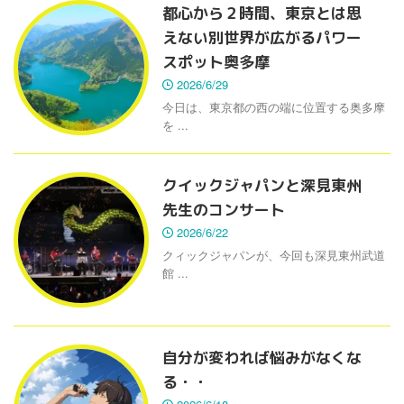
都心から２時間、東京とは思
えない別世界が広がるパワー
スポット奥多摩
2026/6/29
今日は、東京都の西の端に位置する奥多摩
を ...
クイックジャパンと深見東州
先生のコンサート
2026/6/22
クィックジャパンが、今回も深見東州武道
館 ...
自分が変われば悩みがなくな
る・・