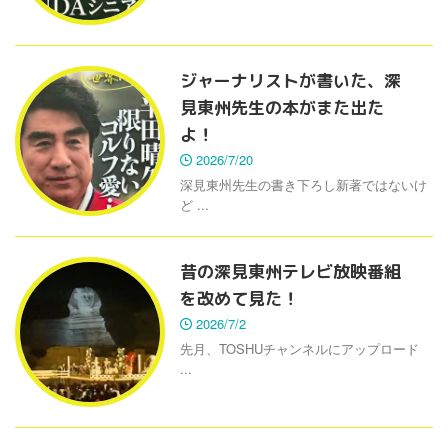
ジャーナリストが書いた、深
見東州先生の本がまた出た
よ！
2026/7/20
深見東州先生の書き下ろし新著ではないけ
ど ...
昔の深見東州テレビ放映番組
を改めて見た！
2026/7/2
先月、TOSHUチャンネルにアップロード
...