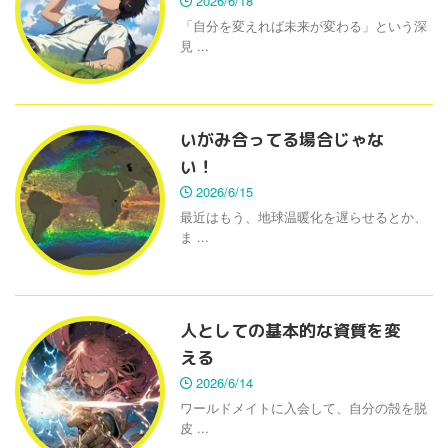
2026/6/18
「自分を変えれば未来が変わる」という深
見 ...
いがみ合ってる場合じゃな
い！
2026/6/15
最近はもう、地球温暖化を遅らせるとか、
ま ...
人としての基本的な資質を変
える
2026/6/14
ワールドメイトに入会して、自分の殻を脱
皮 ...