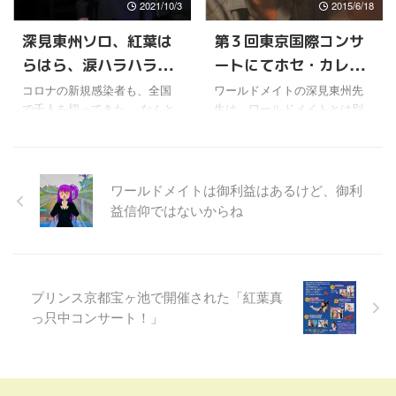
2021/10/3
2015/6/18
すごい人の歌を無料で観る事
いうのが、最近の挨拶がわり
ができるというのが、考えら
になってるほどだから。 で
深見東州ソロ、紅葉は
第３回東京国際コンサ
れない事だと言っていた。 あ
も、来年あるかどうかなん
らはら、涙ハラハラコ
ートにてホセ・カレー
まり詳しくないけど、クラッ
て、神のみぞ知るところだか
シック界のスーパースターク
らね。 ところで、いまさら言
ンサート! が仙台で開催
ラスと共演
コロナの新規感染者も、全国
ワールドメイトの深見東州先
ラスになると、普通で３万と
うのもなんだけど、マイケ
で千人を切ってきた。 なんと
生は、ワールドメイトとは別
か、４万とか、なかには５万
ル・ボルトンもピーター・セ
か第５波がくる前の水準にま
団体の、すばらしい芸術活動
とか、それぐらいは払わない
テラも二人ともすごくいい曲
で、なりつつあるけどね。 そ
を推進し、芸術家を支援して
と観れない人もいるそうだ。
を沢山持っている。 ピータ
れにしても第５波が8月下旬を
いる世界芸術文化振興協会と
あと新国立劇場が、や ...
ー・セテラの主 ...
ピークに、なぜ急激に激減し
いうＮＰＯ法人の会長も務め
ワールドメイトは御利益はあるけど、御利
はじめたのか。 これは専門家
られている。 そして、２０年
益信仰ではないからね
やメディアの予測とは全く逆
以上も日本や世界の芸術文化
だったけど、いまだに誰も減
の振興に、献身的な貢献を続
った理由をまともに説明でき
けてこられてきた。 今回６月
ていないよね。 専門家の対策
１５日の第３回東京国際コン
や予測を批判する政治家や評
サートにおいても、スペイン
プリンス京都宝ヶ池で開催された「紅葉真
論家は出ているけど。 まぁ、
の世界的なテノール歌手、ホ
っ只中コンサート！」
非常事態宣言が全面解除され
セ・カレーラスを呼んで、ガ
たことで、たまったストレス
ラコンサートを無料で開催さ
から解放された人も多いと思
れた。 無料にしているのは、
うし、厳しい飲食や旅行業界
この世界の至宝といえるカレ