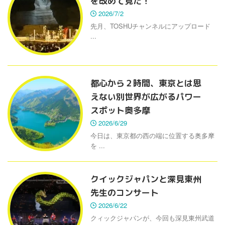
を改めて見た！
2026/7/2
先月、TOSHUチャンネルにアップロード
...
都心から２時間、東京とは思
えない別世界が広がるパワー
スポット奥多摩
2026/6/29
今日は、東京都の西の端に位置する奥多摩
を ...
クイックジャパンと深見東州
先生のコンサート
2026/6/22
クィックジャパンが、今回も深見東州武道