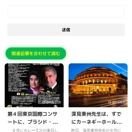
関連記事を合わせて読む
2015/7/18
2013/6/3
第４回東京国際コンサ
深見東州先生は、すで
ートに、プラシド・ド
にカーネギーホールや
ミンゴ、深見東州先生
ロイヤルアルバートホ
６月にカレーラスが来日し
昨日、深見東州先生が９月に