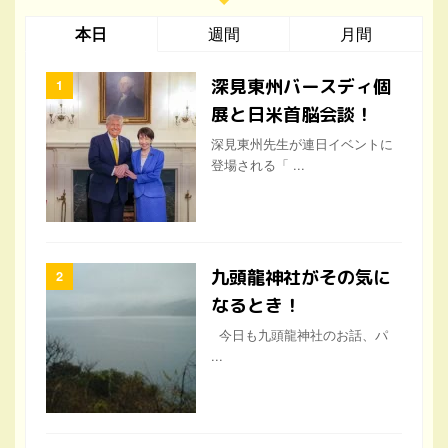
本日
週間
月間
深見東州バースディ個
展と日米首脳会談！
深見東州先生が連日イベントに
登場される「 ...
九頭龍神社がその気に
なるとき！
今日も九頭龍神社のお話、パ
...