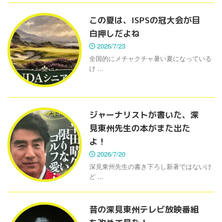
この夏は、ISPSの冠大会が目
白押しだよね
2026/7/23
全国的にメチャクチャ暑い夏になっている
け ...
ジャーナリストが書いた、深
見東州先生の本がまた出た
よ！
2026/7/20
深見東州先生の書き下ろし新著ではないけ
ど ...
昔の深見東州テレビ放映番組