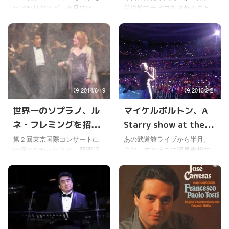
たばかりだけど、８月には、
武道館でライブをされること
が出演
ールでも公演されてい
東京国際コンサート「プラシ
を、なんてスゴいんだろうと
た
ド・ドミンゴと、深見東州の
書いた。 でも考えたら、すで
なかまたち」が、開催され
に１９９６年に、武道館どこ
る。 深見東州先生の大の友人
ろではない世界の音楽の殿堂
であるマイケル・ボルトンと
カーネギーホールで、全米の
の共演コンサートも、７月１
一流エンターテイナーを集め
４日にパシフィコ横浜で開催
て行われた「世界を華麗な舞
2014/6/19
2013/9/21
されたばかりだけど、休む間
台に」に出演され、歌や指揮
もなく立て続けに大きなコン
を披露されていた。 あるい
世界一のソプラノ、ル
マイケルボルトン、A
サートが続いていく。 マイケ
は、これも世界的に有名なロ
ネ・フレミングを招い
Starry show at the
ル・ボルトンとのコンサート
ンドンのロイヤルアルバート
の時にも、予告はされていた
ホールでのコンサート、シド
て「東京国際コンサー
Budokan in Toyko!
第２回東京国際コンサートに
あの武道館ライブから半月。
けどね。一緒に行ったワール
ニーオペラハウスでのコンサ
は行けなかったけど、新聞記
まだ、すぐそこに深見東州先
ト」が開催
ドメイトの仲間の目が点にな
ート等、武道館以上のステイ
事が出ていたので紹介してお
生やマイケル・ボルトンや、
った。自分も驚いたけど。 た
タスな世界の檜舞台で何度か
こう。 観に行った人による
ピーター・セテラがいて、熱
しかマイケ ...
公演されている。 &nb ...
と、まず世界一クラスのル
唱している姿が思い浮かぶ。
ネ・フレミングが日本に来る
支部から行ったワールドメイ
事がすごい。それを呼べる深
トの仲間たちも、興奮から目
見東州先生、IFACはすごいと
が覚めてない人が多い。 ま
言っていた。 さらに、そんな
た、来年も絶対に行こうねと