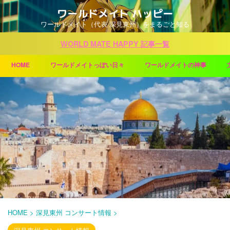
ワールドメイト ハッピー
ワールドメイト（代表 深見東州）をまるごと知る
WORLD MATE HAPPY 記事一覧
HOME
ワールドメイトっぽい日々
ワールドメイトの神事
HOME
>
深見東州 コンサート情報
>