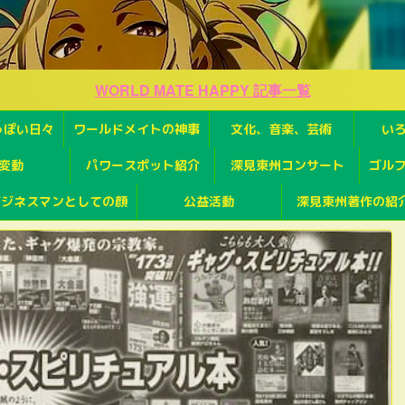
WORLD MATE HAPPY 記事一覧
っぽい日々
ワールドメイトの神事
文化、音楽、芸術
い
変動
パワースポット紹介
深見東州コンサート
ゴル
ビジネスマンとしての顔
公益活動
深見東州著作の紹