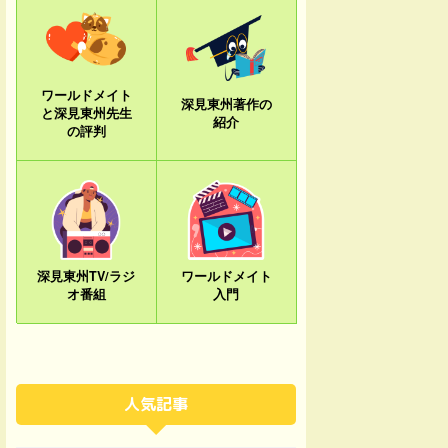
ワールドメイト
深見東州著作の
と深見東州先生
紹介
の評判
深見東州TV/ラジ
ワールドメイト
オ番組
入門
人気記事