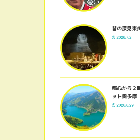
昔の深見東
2026/7/2
都心から２
ット奥多摩
2026/6/29