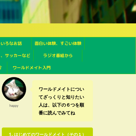
ろいろなお話
面白い体験、すごい体験
フ、サッカーなど
ラジオ番組から
介
ワールドメイト入門
ワールドメイトについ
てざっくりと知りたい
人は、以下の６つを順
happy
番に読んでみてね
はじめてのワールドメイト（その１）