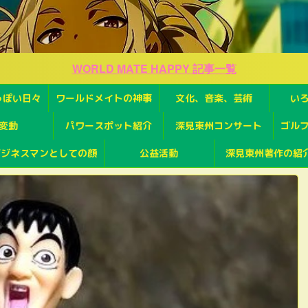
WORLD MATE HAPPY 記事一覧
っぽい日々
ワールドメイトの神事
文化、音楽、芸術
い
変動
パワースポット紹介
深見東州コンサート
ゴル
ビジネスマンとしての顔
公益活動
深見東州著作の紹