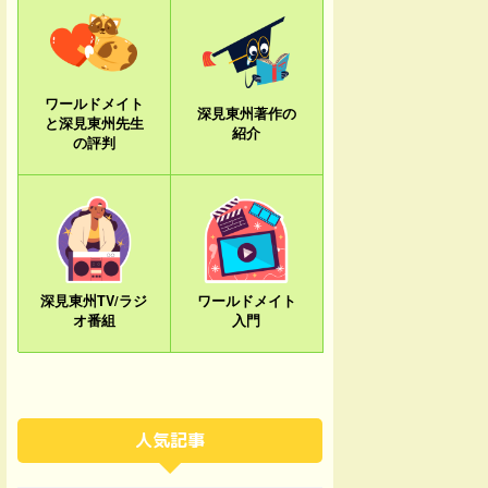
ワールドメイト
深見東州著作の
と深見東州先生
紹介
の評判
深見東州TV/ラジ
ワールドメイト
オ番組
入門
人気記事