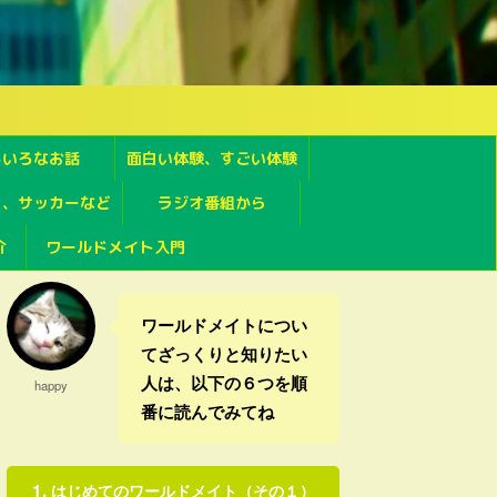
ろいろなお話
面白い体験、すごい体験
フ、サッカーなど
ラジオ番組から
介
ワールドメイト入門
ワールドメイトについ
てざっくりと知りたい
人は、以下の６つを順
happy
番に読んでみてね
はじめてのワールドメイト（その１）