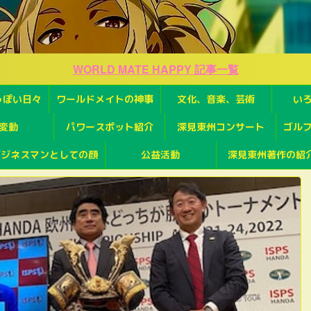
WORLD MATE HAPPY 記事一覧
っぽい日々
ワールドメイトの神事
文化、音楽、芸術
い
変動
パワースポット紹介
深見東州コンサート
ゴル
ビジネスマンとしての顔
公益活動
深見東州著作の紹