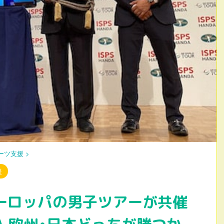
ーツ支援
>
援
ーロッパの男子ツアーが共催