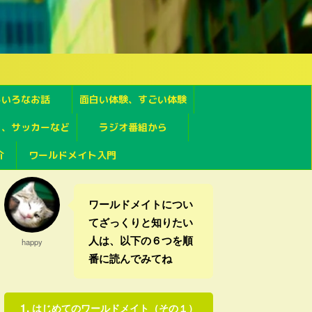
ろいろなお話
面白い体験、すごい体験
フ、サッカーなど
ラジオ番組から
介
ワールドメイト入門
ワールドメイトについ
てざっくりと知りたい
人は、以下の６つを順
happy
番に読んでみてね
はじめてのワールドメイト（その１）