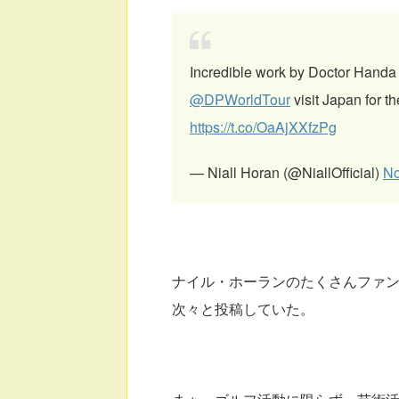
Incredible work by Doctor Handa
@DPWorldTour
visit Japan for the
https://t.co/OaAjXXfzPg
— Niall Horan (@NiallOfficial)
No
ナイル・ホーランのたくさんファ
次々と投稿していた。