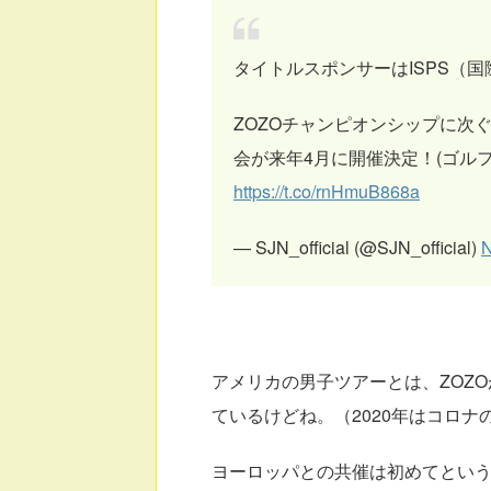
タイトルスポンサーはISPS（
ZOZOチャンピオンシップに次
会が来年4月に開催決定！(ゴル
https://t.co/rnHmuB868a
— SJN_official (@SJN_official)
N
アメリカの男子ツアーとは、ZOZO
ているけどね。（2020年はコロナ
ヨーロッパとの共催は初めてとい