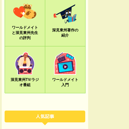
ワールドメイト
深見東州著作の
と深見東州先生
紹介
の評判
深見東州TV/ラジ
ワールドメイト
オ番組
入門
人気記事