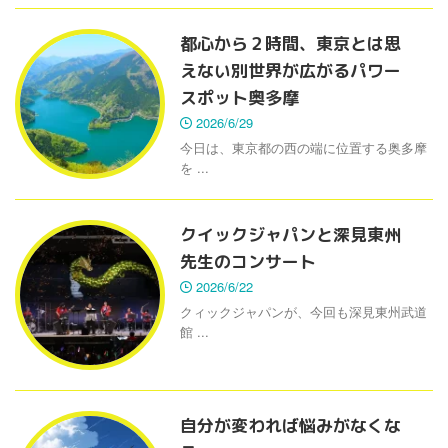
都心から２時間、東京とは思
えない別世界が広がるパワー
スポット奥多摩
2026/6/29
今日は、東京都の西の端に位置する奥多摩
を ...
クイックジャパンと深見東州
先生のコンサート
2026/6/22
クィックジャパンが、今回も深見東州武道
館 ...
自分が変われば悩みがなくな