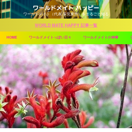
ワールドメイト ハッピー
ワールドメイト（代表 深見東州）をまるごと知る
WORLD MATE HAPPY 記事一覧
HOME
ワールドメイトっぽい日々
ワールドメイトの神事