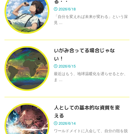
る・・
2026/6/18
「自分を変えれば未来が変わる」という深
見 ...
いがみ合ってる場合じゃな
い！
2026/6/15
最近はもう、地球温暖化を遅らせるとか、
ま ...
人としての基本的な資質を変
える
2026/6/14
ワールドメイトに入会して、自分の殻を脱