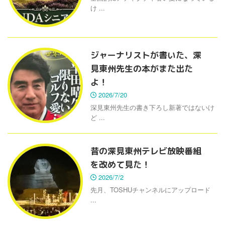
け ...
ジャーナリストが書いた、深
見東州先生の本がまた出た
よ！
2026/7/20
深見東州先生の書き下ろし新著ではないけ
ど ...
昔の深見東州テレビ放映番組
を改めて見た！
2026/7/2
先月、TOSHUチャンネルにアップロード
...