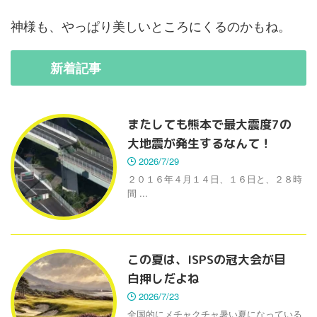
神様も、やっぱり美しいところにくるのかもね。
新着
記事
またしても熊本で最大震度7の
大地震が発生するなんて！
2026/7/29
２０１６年４月１４日、１６日と、２８時
間 ...
この夏は、ISPSの冠大会が目
白押しだよね
2026/7/23
全国的にメチャクチャ暑い夏になっている