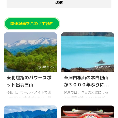
関連記事を合わせて読む
2017/5/17
2018/1/23
東北屈指のパワースポ
草津白根山の本白根山
ット出羽三山
が３０００年ぶりに噴
火
今回は、ワールドメイトで聞
関東では、昨日の大雪によっ
いた東北の大神域であり、歴
て大混乱が生じていたけど、
史においても山岳信仰の一大
今朝は、草津白根山が噴火し
中心地だった、出羽三山を紹
て被害が出ている。 スキー場
介。 出羽三山は、山形県の中
で訓練していた自衛隊員が雪