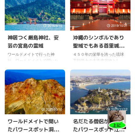
央に位置する主峰月山
崩に巻き込まれ死傷者が出て
（1984m）と、そこから峰続
いた。 御嶽山の時もそうだけ
きで連なる羽黒山（414m）、
ど、直前でも噴火を予測する
そして月山のすぐ南西に位置
ことは難しいようだ。 全国に
2016/6/15
2019/10/31
する湯殿山（1504m）の総称
５０ある常時観測火山の一つ
になる。 昔は、湯殿山は奥
らしいけど、今回爆発した場
神居つく厳島神社、安
沖縄のシンボルであり
の院として最も大切な特別な
所には、監視カメラが設置さ
芸の宮島の霊域
聖域でもある首里城が
場所だったようで、月山の東
れてなく、噴火の速報も出せ
に位置する葉山を出羽三山と
なかったらしい。 これ以上、
焼失！！
ワールドメイトで行った神
４５０年の栄華を誇った琉球
言っていたそうだ。その後、
さらに被害が広がらないとい
社、ワールドメイトで聞いた
王朝最大の木造建築物とし
湯殿山に変わったそうだ。
いけど。 3000年ぶりの噴火
パワースポットを時々紹介し
て、琉球の王たちが住んでい
葉山でも山岳信仰 ...
か？本白根山「事前の予兆な
ている。今日は、世界遺産登
た首里城正殿（1992年に復
し」気象庁 けさ9時59分ご ...
録から今年で２０年経った厳
元）が焼失すると言う、ショ
島神社を紹介。 紹介といっ
ッキングなニュースに朝から
ても、外国人に人気の日本の
驚いた。 一瞬、目を疑ったけ
観光スポットの中でもトップ
ど、残念ながら首里城の正殿
を競う、今や世界的に有名な
は跡形もなく焼け落ち、北殿
2025/10/10
2022/11/12
場所だから知らない人はいな
や南殿なども焼失してしまっ
いよね。 先日のサミットで世
ている。 正殿は、昨年末に修
ワールドメイトで聞い
名だたる僧侶が修行し
界に報道された伊勢神宮より
復が済んだばかりだったの
たパワースポット洞爺
たパワースポット江ノ
も、おそらく日本で最も海外
に。 正殿の裏にあたる御内