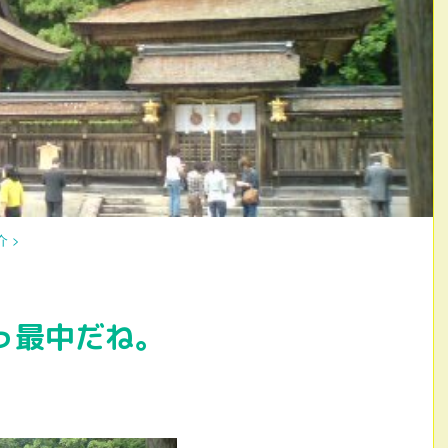
介
>
っ最中だね。