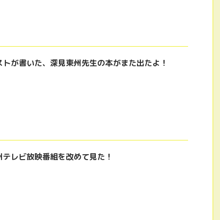
ストが書いた、深見東州先生の本がまた出たよ！
州テレビ放映番組を改めて見た！