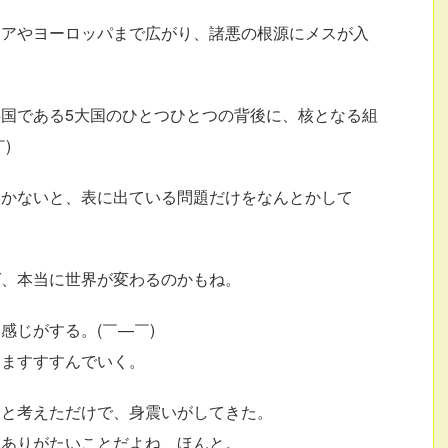
シアやヨーロッパまで広がり、諸悪の根源にメスが入
国である5大国のひとつひとつの背後に、核となる組
)
いかないと、表に出ている問題だけをなんとかして
ば、本当に世界が変わるのかもね。
感じがする。(￣—￣)
すますすすんでいく。
ると考えただけで、身震いがしてきた。
、ありがたいことだよね、ほんと。