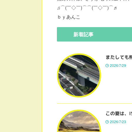
♫⌒(￣◇￣)⌒⌒(￣◇￣)⌒♬
ｂｙあんこ
新着
記事
またしても
2026/7/29
この夏は、I
2026/7/23