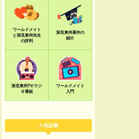
ワールドメイト
深見東州著作の
と深見東州先生
紹介
の評判
深見東州TV/ラジ
ワールドメイト
オ番組
入門
人気記事