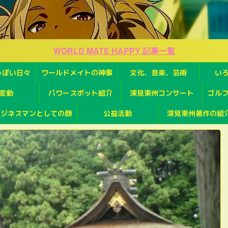
WORLD MATE HAPPY 記事一覧
っぽい日々
ワールドメイトの神事
文化、音楽、芸術
い
変動
パワースポット紹介
深見東州コンサート
ゴル
ビジネスマンとしての顔
公益活動
深見東州著作の紹