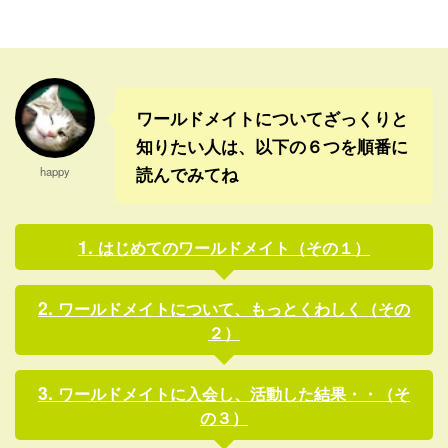
た。 民主党そのものが、全く
て、イスラム国へ志願してい
違う思想の人たちをごちゃま
くという移民の話はよく報道
ぜに集めた政党だから、無理
されるようになってきた。 し
そうというのはわかっていた
かし、紛争を避けて逃げてき
けどね。 ところが今回の ...
た人たちが狙われ、人身売買
ワールドメイトについてざっくりと
...
知りたい人は、以下の６つを順番に
読んでみてね
happy
はじめてのワールドメイト（その１）
ワールドメイトについて、もっとくわしく（その
２）
ワールドメイトに入会し、活動した結果・・（そ
の３）