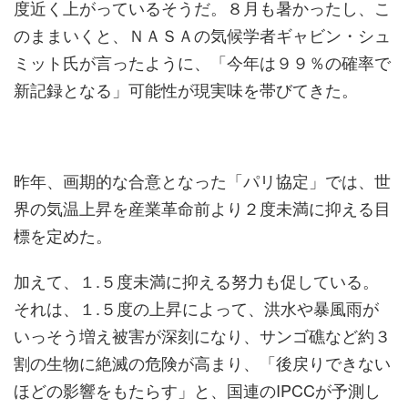
度近く上がっているそうだ。８月も暑かったし、こ
のままいくと、ＮＡＳＡの気候学者ギャビン・シュ
ミット氏が言ったように、「今年は９９％の確率で
新記録となる」可能性が現実味を帯びてきた。
昨年、画期的な合意となった「パリ協定」では、世
界の気温上昇を産業革命前より２度未満に抑える目
標を定めた。
加えて、１.５度未満に抑える努力も促している。
それは、１.５度の上昇によって、洪水や暴風雨が
いっそう増え被害が深刻になり、サンゴ礁など約３
割の生物に絶滅の危険が高まり、「後戻りできない
ほどの影響をもたらす」と、国連のIPCCが予測し