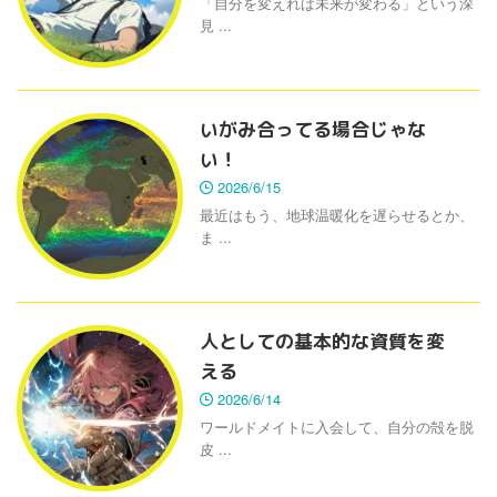
「自分を変えれば未来が変わる」という深
見 ...
いがみ合ってる場合じゃな
い！
2026/6/15
最近はもう、地球温暖化を遅らせるとか、
ま ...
人としての基本的な資質を変
える
2026/6/14
ワールドメイトに入会して、自分の殻を脱
皮 ...