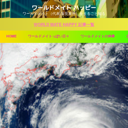
ワールドメイト ハッピー
ワールドメイト（代表 深見東州）をまるごと知る
WORLD MATE HAPPY 記事一覧
HOME
ワールドメイトっぽい日々
ワールドメイトの神事