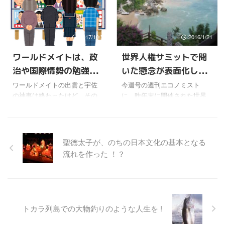
ャツ ...
不思議な巡り合わせだなと思
国を守らなければならない
っていたら、リオの開会式で
時、北朝鮮を完全に破壊する
その時間帯に、日系移民をテ
ほか選択肢はない」と強い調
2017/10/5
2016/1/21
ーマにしたパフォーマンス
子で述べていた。 金正恩も負
が、日本人サンバダンサーに
けてないから、「史上最高の
ワールドメイトは、政
世界人権サミットで聞
よって行われた。 演出した監
超強硬対応措置を断行するこ
治や国際情勢の勉強に
いた懸念が表面化して
督が、「世界中に戦争と平和
とについて慎重に考慮する」
について考える時間にした
と警告する異例の声明を発表
もなる
きた
ワールドメイトの出雲と宇佐
今週号の週刊エコノミスト
い」と、メッセージを発した
し、互いに相手を威嚇しこき
の神事は終わったけど、その
に、昨年末に開催された世界
そうだ。本当は、この時間に
下ろしているように見える。
間に北朝鮮の問題よりも、衆
開発協力機構主催の世界人権
黙祷することを計画したそう
そのあと北朝鮮の外相は、そ
議院解散と、それにともなう
サミットの記事が掲載されて
だけど、さすがにそれは政治
の感想を聞かれて、個人的な
希望の党の立ち上げ、民主党
いる。 このサミットでは、人
的な行動になるからと却下さ
意見として、最大級の水爆実
の事実上の解党と立憲民主党
身売買という、一般的な日本
聖徳太子が、のちの日本文化の基本となる
れ ...
験を ...
の立ち上げなど、政局がらみ
人にはやや関心の低い問題に
流れを作った ！？
のニュースで賑わっている。
ついて、活発な意見が出たり
というか、今まで与党に対抗
報告がなされた。この世界人
する強力な野党がいるとか、
権サミットを聞いて、今、世
そのためには政界再編が必要
界的に問題になっているテロ
とか言われながら、野党第１
活動と人身売買に密接な関わ
トカラ列島での大物釣りのような人生を !
党の民主党がふがいないせい
りがあることを知った。 最
もあって、一向に進まなかっ
近、差別や貧困が原因となっ