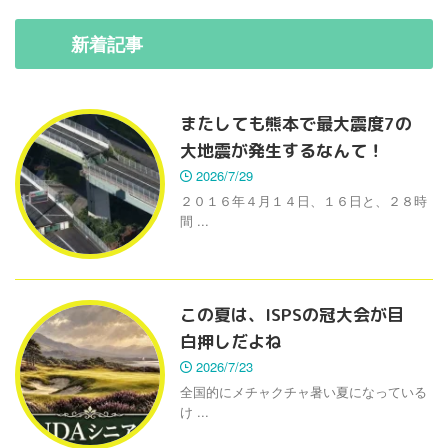
新着
記事
またしても熊本で最大震度7の
大地震が発生するなんて！
2026/7/29
２０１６年４月１４日、１６日と、２８時
間 ...
この夏は、ISPSの冠大会が目
白押しだよね
2026/7/23
全国的にメチャクチャ暑い夏になっている
け ...