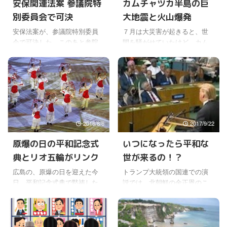
安保関連法案 参議院特
カムチャツカ半島の巨
別委員会で可決
大地震と火山爆発
安保法案が、参議院特別委員
７月は大災害が起きると、世
会で可決した。このあと参院
間を騒がせていたけど、カム
本会議での成立を目指してい
チャツカ半島の巨大地震発生
る。 今回、大規模な反対もあ
と津波警報には、日本にも一
るようだけど、法制の面から
時緊張と不安が走った。 日本
いえば、たしかに憲法違反と
にも津波が押し寄せたけど、
いう理屈も理解できる。 しか
幸い、大きな被害には至らな
し、ここ数年の国際情勢とい
かったのは、とりあえず良か
うダイナミクスな面から見る
った。 ただ、カムチャツカ半
2016/8/6
2017/9/22
と、この法案がなければ日本
島の被害やロシアが不法占拠
の安全は確保できないという
している北方領土や千島列島
原爆の日の平和記念式
いつになったら平和な
意見がまともに思える。 日本
の被害などは、あまり詳しい
典とリオ五輪がリンク
世が来るの！？
は憲法改正が、非常にできに
情報が入らないので、よくわ
くい国だというのは昔から知
からない。 M8.8の巨大地震と
広島の、原爆の日を迎えた今
トランプ大統領の国連での演
っていたけど、今まではそれ
凄まじい津波によって、かな
日、平和記念式典で黙祷した
説では、北朝鮮の金正恩のこ
でもいいと思っていたけど
りの被害が出ているのではと
８時１５分のときに、日本の
とをロケットマンと言った
ね。平和の精神を守りたいと
言われているけど。 震源地の
裏側になるリオテジャネイロ
り、挑発行為をやめない場
思うからね。 しかしこの数年
すぐそばで、地震と津波の直
ではオリンピックの開会式が
合、「米国は大いなる強さと
で、世界の情勢、日本を ...
撃を受けたとみられるカムチ
行われていた。 偶然とはいえ
忍耐力があるが、米国と同盟