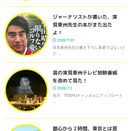
ジャーナリストが書いた、深
見東州先生の本がまた出た
よ！
2026/7/20
深見東州先生の書き下ろし新著ではないけ
ど ...
昔の深見東州テレビ放映番組
を改めて見た！
2026/7/2
先月、TOSHUチャンネルにアップロード
...
都心から２時間、東京とは思