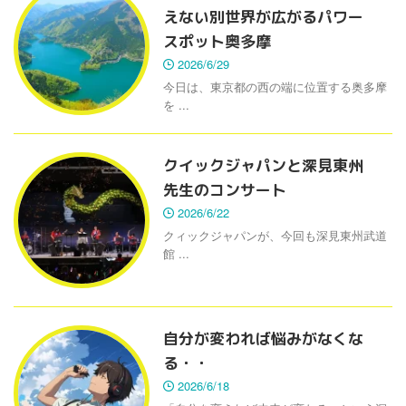
えない別世界が広がるパワー
スポット奥多摩
2026/6/29
今日は、東京都の西の端に位置する奥多摩
を ...
クイックジャパンと深見東州
先生のコンサート
2026/6/22
クィックジャパンが、今回も深見東州武道
館 ...
自分が変われば悩みがなくな
る・・
2026/6/18