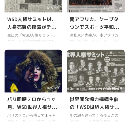
大学衛生熱帯医学大学院。 そ
うのは、政治的な問題にも関
2018/7/29
2021/12/3
この学長であり、エボラウィ
わるし、背景に複雑な問題が
ルスの発見者で、その方面に
多い。 例えば深見東州先生
WSD人権サミットは、
南アフリカ、ケープタ
おいて多大な功績を残してき
は、民主的な選挙を推進し、
人身売買の撲滅がテー
ウンでスポーツ平和サ
たピーター・ピオット博士を
民主主義が根付くような活動
迎えての、グローバル・ヘル
もされているけど、これなど
マ
ミット開催
先日の「WSD人権サミット」
深見東州先生が、南アフリカ
ス（国際保健）に関するサミ
も民主的ではない国ほど、人
のことが新聞に掲載されてい
に行かれていたそうだ。と言
ットになるようだ。 日頃、
権に関わる問題が多く発生す
る。 １２/１８ 日刊スポーツ
っても１ヶ月以上前のことに
自分の健康には関心があって
る事実があるからだと思う。
WSD（世界開発協力機構）と
なるけど。 国際スポーツ振興
も、なかなかエボラなど世界
なので民主的な選挙を推進す
は深見東州（半田晴久）先生
協会と世界開発協力機構の共
的な感染症 ...
る ...
が総裁をされる国際協力や福
催で、スポーツ平和サミット
祉活動、大学・学術系団体へ
が開催されたからのようだ。
の支援活動等を行うNPO法人
世界開発協力機構のホームペ
だ。 これまでもトニー・ブレ
ージに、ケープアーガスとい
2021/12/3
2018/7/29
アやビル・クリントンらを呼
う南アフリカの新聞による報
んで、世界オピニオンリーダ
道の和訳が掲載されている。
パリ同時テロから１ヶ
世界開発協力機構主催
ーズサミットも、何回も開催
スポーツ平和サミットが南ア
月、WSD世界人権サミ
の「WSD世界人権サミ
されてきた。 今回は人権問題
フリカ・ケープタウンで開催
にテーマを絞って、世界から
されました 深見東州先生
ットが開催される
ット」が、東京ビッグ
パリのテロから明日で１ヶ月
年の瀬も迫ってくる今日この
その関係の専門家や政治家が
は、スポーツの持つ奇跡的な
が経つ。そういう時に、深見
頃だけど、深見東州先生が総
サイトで開催される
参加して開催された。 日本か
力による社会の協力や発展、
東州先生が中心になって、
裁をされる世界開発協力機構