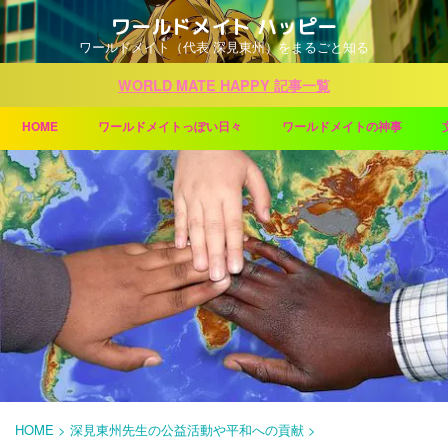
ワールドメイト ハッピー
ワールドメイト（代表 深見東州）をまるごと知る
WORLD MATE HAPPY 記事一覧
HOME
ワールドメイトっぽい日々
ワールドメイトの神事
HOME
>
深見東州先生の公益活動や平和への貢献
>