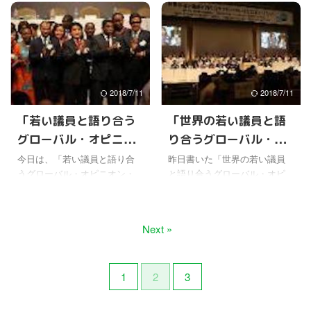
らは高村副総裁も第一部に参
平和への道を着々と推進され
WSD世界人権サミットが開催
主催のWSD世界人権サミット
加していた。また城内実 ...
ているようだ。 そのことを、
されるのも、何か意味がある
が、１３日に東京ビッグサイ
最近よく ...
んだろうと思う。 パリのテロ
ト国際会議場で開催される。
の実行犯についてはわからな
急に知ったので驚いたけ
いけど、テロをさせる目的の
ど、世界的な問題になってい
ために、人身売買で子供が買
る人身売買問題と奴隷制度に
2018/7/11
2018/7/11
われるという話しを聞く。 イ
ついてのサミットになるそう
スラム国がインドネシアの子
だ。 この方面にはあまり詳し
「若い議員と語り合う
「世界の若い議員と語
供を洗脳してテロを起こさせ
くないけど、強制労働や売春
グローバル・オピニオ
り合うグローバル・オ
ているという話しも、ワール
の強要、臓器移植、薬物の生
ドメイト会員から聞いた。 人
産や取引が目的で、あるいは
ン・サミット」のネッ
ピニオン・サミット」
今日は、「若い議員と語り合
昨日書いた「世界の若い議員
身売買という人類の暗闇に少
テロリストにするために誘拐
うグローバル・オピニオン・
と語り合うグローバル・オピ
ト記事
終了後のお話
しでも今回のサミットが光明
され売買されたりしているそ
サミット」のネット記事を紹
ニオン・サミット」につい
となるよう願いたいと思う。
うだ。 なんて酷いことをする
介しようかな。 ちなみに今回
て、もうひとつ書きたかった
そして、テロも人身売買もな
んだろうと思うけど、貧 ...
の主催者である世界開発協力
ことがあった。 全会議が終わ
Next »
い世の中になってほしい。
機構（WSD）は、ワールドメ
ったあと、７階の本会場の国
&nbs ...
イトの深見東州先生が中心に
際会議場から、会場からあぶ
なって設立され、東京都の特
れた人がモニター参加してい
定非営利活動法人(NPO法人)の
る１階のホールまで、深見東
1
2
3
認可を受けた国際支援組織に
州先生が降りてこられた。 さ
なる。 世界中の国々で、教育
すが来た人への細やかな配慮