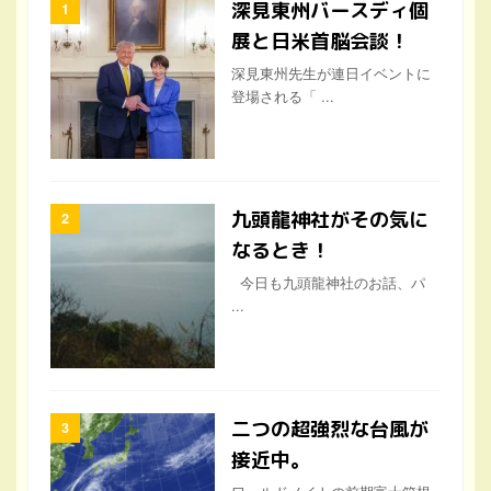
深見東州バースディ個
展と日米首脳会談！
深見東州先生が連日イベントに
登場される「 ...
九頭龍神社がその気に
なるとき！
今日も九頭龍神社のお話、パ
...
二つの超強烈な台風が
接近中。