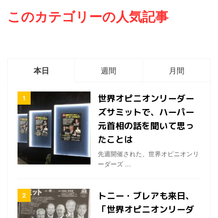
環境の整備や、貧困や社会的
を忘れられないよね。そして
このカテゴリーの人気記事
な困難にある人たちを救済援
２０分くらい、挨拶と今回の
助したり、福祉・教育・学術
舞台裏のお話しをしていかれ
の支援や国際協力を行ってい
た。 ワールドメイトの行事で
る。 もちろんワールドメイト
も、参加者が多くて会場がい
とは、まったくの別な組織に
くつかに分かれてしまうと、
なるけどね。 世界からオピ
必ず一度はすべての会場に顔
本日
週間
月間
...
を見せられる。 わざわざ ...
世界オピニオンリーダー
ズサミットで、ハーパー
元首相の話を聞いて思っ
たことは
先週開催された、世界オピニオンリ
ーダーズ ...
トニー・ブレアも来日、
「世界オピニオンリーダ