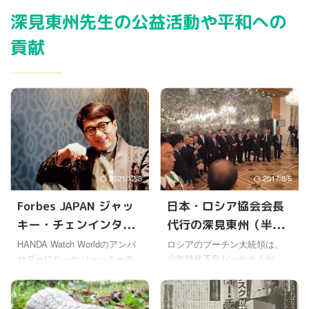
深見東州先生の公益活動や平和への
貢献
2021/12/3
2017/8/5
Forbes JAPAN ジャッ
日本・ロシア協会会長
キー・チェンインタビ
代行の深見東州（半田
ュー、夢は平和な世界
晴久）先生の挨拶に、
HANDA Watch Worldのアンバ
ロシアのプーチン大統領は、
サダーになったジャッキーチ
少年時代不良だったそうだ。
の実現
日ロ関係改善のヒン
ェンへのインタビューが、
だけど柔道に出会って救われ
ト！？
Forbes JAPAN のウェブサイト
たらしい。柔道で規律や礼節
でも公開されていた。 今月号
を学んで、不良仲間から抜け