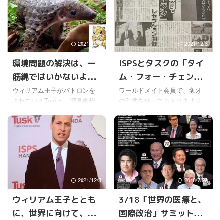
のForbes JAPANに掲載されて
出すことができたそうだ。 ス
いたものと同じだけどね。
ポーツの力で救われていたん
「アジアで最も稼ぐ男優」ジ
だね、プーチンも。ただ、柔
ャッキー・チェンがいま実現
道は単なるスポーツではなく
2021/12/3
2021/12/3
したいこと
哲学だと言っていたけど。
https://t.co/D2XemVLmCt
KGB出身だし、見た目からし
環境問題の解決は、一
ISPSとタスクの「タイ
pic.twitter.com/CIUX84nEfZ —
てとっても怖いイメージしか
筋縄ではいかないよう
ム・フォー・チェン
Forbes JAPAN (@forbesjapan)
ないんだけど、本当はおしゃ
2018年2月28日 これを読むと
べりで冗談好きで、KGBのス
だ
ジ」で、野生動物保護
ウィリアム王子がパトロンを
ワールドメイト会員で、象牙
...
パイには向かないと言われ
されているTuskと、深見東州
の印鑑を使ってる人はあまり
の実態を知った
て、今のような怖い感じにな
先生が会長をされる国際スポ
聞かないけど、日本では戦後
ったとか。だとしたらスゴい
ーツ振興協会がパートナーシ
の経済成長に伴い、象牙の需
役者だよね。 しかし政治家に
ップを結び、絶滅しそうな動
要が増え、特に印鑑には象牙
転向した後、国内で辣腕 ...
物保護に取り組まれるという
が高価で良いという風潮が長
ことなので、それらの問題に
い間支配していた。 なので、
ついても勉強してみた。 それ
昔は使っていたというワール
でわかってきたことは、ワー
ドメイト会員は、けっこうい
2021/12/3
2018/7/29
ルドメイトで戦争や貧困のな
ると思うけどね。 それで先月
い平和な世の中になるように
の２２日に開催された「タイ
ウィリアム王子ととも
3/18「世界の医療と、
と願っているけど、ある意味
ム・フォー・チェンジ」とい
に、世界に向けて、絶
国際政治」サミット、
その縮図とも言えるくらい、
うレセプションで、英国のウ