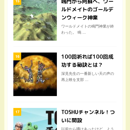
鳴門から阿蘇へ、ワー
ルドメイトのゴールデ
ンウィーク神業
ワールドメイトの鳴門神業が終
わった。 鳴 ...
100回祈れば100回成
功する秘訣とは？
深見先生の一番新しい天の声の
再上映を支部 ...
TOSHUチャンネル！つ
いに開設
以前から噂はあったけど、よう