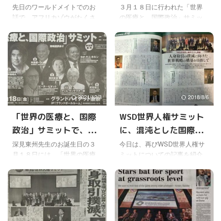
困難で複雑な問題なんだと思
ィリアム王子や深見東州先生
滅の危機にある野生動
聞いておいて良かった
先日のワールドメイトでのお
３月１８日に行われた「世界
えてきた。 人類救済が動物の
が、野生生物の保護や環境保
話で、アフリカゾウがたくさ
の医療と、国際政治」サミッ
物の保護を訴えた深見
なと思った
種の救済に変わっただけで、
護を世界に向けて訴えられ
ん殺されていて、絶滅する危
トは、とても濃い中身の話が
東州先生
そこに、様々な各国の思惑や
た。 それは、直後に開催され
機にあることを聞いた。そう
聞けた。 たくさんありすぎ
利権が絡んでいるところは、
る、野生動物保護にとって最
なんだと思って何気なく聞い
て、全部はとても理解しきれ
かなり似ているように ...
も重要な会議である、18 ...
ていたけど、今日ネットのニ
なかったけど、DVDか何かで
ュースを見て納得した。 お彼
販売してくれないかなと思う
岸の２２日に、国際スポーツ
くらい、グローバルヘルスに
振興協会（深見東州先生が会
関する大事な要点と課題が詰
2021/12/3
2018/8/6
長）とTuskの主催で、絶滅の
まっていたように感じた。 こ
危機に瀕する動物たちの現状
の日は深見東州先生と親しい
「世界の医療と、国際
WSD世界人権サミット
を伝え、保護を訴える「タイ
ピーター・ピオット博士の講
政治」サミットで、グ
に、混沌とした国際情
ムフォーチェンジ」というレ
演もある予定だったけど、そ
セプションパーティが都内で
れは急遽、都合で来日ができ
ローバル・ヘルスの課
勢の中で深い意義を感
深見東州先生のお誕生日の３
今日は、再びWSD世界人権サ
開催されていた。 ”変革の時”と
なくなったそうだ。その代わ
月１８日には、「世界の医療
ミットについての記事を紹介
題に取り組む深見東州
じる
いう意味のようだけど、
りビデオで、ピーター・ピオ
と、国際政治」サミットが開
する。 深見東州先生は、主に
（半田晴久) 先生
Tusk（CEOはチャールズ・メ
ット博士による、基調講演と
かれる。 主催は世界開発協力
世界開発協力機構を通して、
イヒューMBE）という非営利
なるような話を聞けた。 ピー
機構（半田晴久総裁）。共催
これまでにも人権に関わる世
団体と国際スポーツ振興協会
ター・ピオット博士は、 ...
は公衆衛生学の研究で世界で
界的な問題に取り組んでこら
...
最も権威のある大学院教育機
れている。 週刊エコノミスト
関と評価されているロンドン
１/26 人権に関わる問題とい