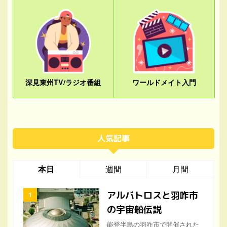
深見東州TV/ラジオ番組
ワールドメイト入門
人気記事
本日
週間
月間
アルバトロスと羽咋市
の宇宙船伝説
能登半島の羽咋市で開催された