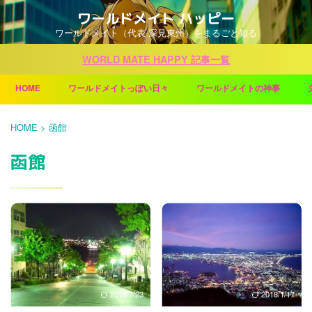
ワールドメイト ハッピー
ワールドメイト（代表 深見東州）をまるごと知る
WORLD MATE HAPPY 記事一覧
HOME
ワールドメイトっぽい日々
ワールドメイトの神事
HOME
>
函館
函館
2017/7/23
2018/1/17