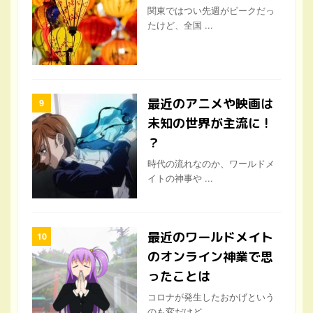
関東ではつい先週がピークだっ
たけど、全国 ...
最近のアニメや映画は
未知の世界が主流に !
？
時代の流れなのか、ワールドメ
イトの神事や ...
最近のワールドメイト
のオンライン神業で思
ったことは
コロナが発生したおかげという
のも変だけど ...