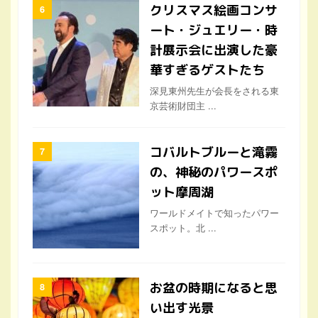
クリスマス絵画コンサ
ート・ジュエリー・時
計展示会に出演した豪
華すぎるゲストたち
深見東州先生が会長をされる東
京芸術財団主 ...
コバルトブルーと滝霧
の、神秘のパワースポ
ット摩周湖
ワールドメイトで知ったパワー
スポット。北 ...
お盆の時期になると思
い出す光景