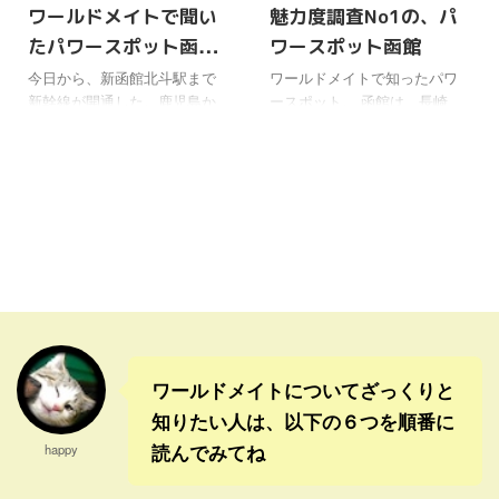
ワールドメイトで聞い
魅力度調査No1の、パ
たパワースポット函館
ワースポット函館
の街
今日から、新函館北斗駅まで
ワールドメイトで知ったパワ
新幹線が開通した。鹿児島か
ースポット。 函館は、長崎、
ら、函館までが、新幹線で結
神戸とともに日本三大夜景と
ばれた。 こちらが新しくで
して有名で、またナポリ、香
きた新幹線の駅で、新函館北
港とならんで世界３大夜景と
斗駅。函館の隣の北斗市にあ
も言われる大人気の観光地に
るから、名前がこうなったよ
なっている。 しかし、こ
うだ。 北斗市だけあって、北
こはすばらしい気に満ちた、
斗の拳とは、タイアップが多
パワースポットでもあった。
いそうだ。 開通記念にケンシ
函館山と北海道が長い時間か
ロウの銅像ができていた。 ワ
けて地続きとなり、左右に海
ールドメイトでも、なぜかよ
が見える今のような、絶景の
く出てくる北斗の拳なので、
ロケーションになったそう
親しみを感じる。 ラオウも、
だ。 夜景はもちろんだけ
ワールドメイトについてざっくりと
みんなでよく食べた覚えがあ
ど、CMで有名な八幡坂の昼間
知りたい人は、以下の６つを順番に
る。関係ない話だけど。 と
の景色もとても綺麗。 ...
読んでみてね
happy
こ ...