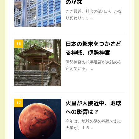
のかな
ここ最近、社会の流れが、かな
り変わりつつ ...
日本の繁栄をつかさど
る神域、伊勢神宮
伊勢神宮の式年遷宮が大詰めを
迎えている。 ...
火星が大接近中、地球
への影響は？
今年は、地球の隣の惑星である
火星が、１５ ...